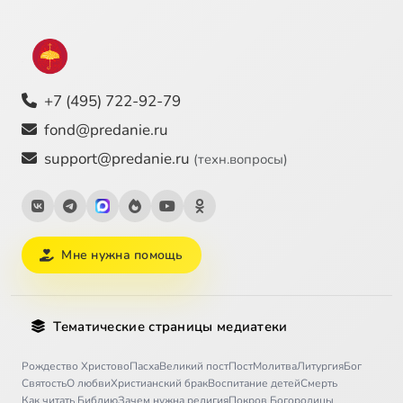
+7 (495) 722-92-79
fond@predanie.ru
support@predanie.ru
(техн.вопросы)
Мне нужна помощь
Тематические страницы медиатеки
Рождество Христово
Пасха
Великий пост
Пост
Молитва
Литургия
Бог
Святость
О любви
Христианский брак
Воспитание детей
Смерть
Как читать Библию
Зачем нужна религия
Покров Богородицы