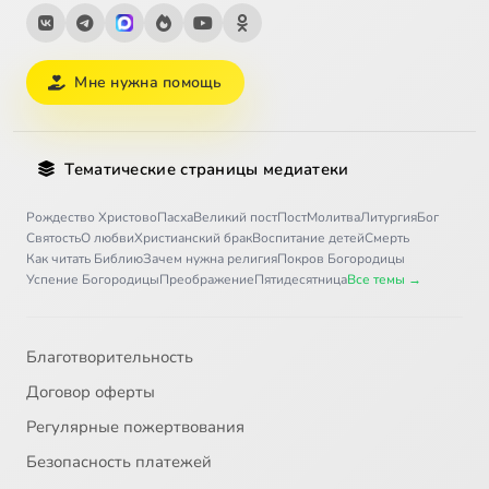
Мне нужна помощь
Тематические страницы медиатеки
Рождество Христово
Пасха
Великий пост
Пост
Молитва
Литургия
Бог
Святость
О любви
Христианский брак
Воспитание детей
Смерть
Как читать Библию
Зачем нужна религия
Покров Богородицы
Успение Богородицы
Преображение
Пятидесятница
Все темы →
Благотворительность
Договор оферты
Регулярные пожертвования
Безопасность платежей