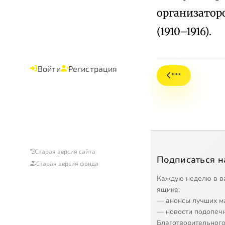
организатор
(1910–1916).
Войти
Регистрация
***
Старая версия сайта
Подписаться н
Старая версия фонда
Каждую неделю в в
ящике:
— анонсы лучших м
— новости подопеч
Благотворительного