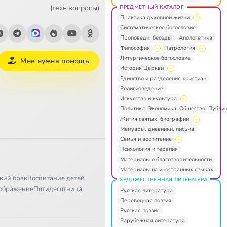
(техн.вопросы)
ПРЕДМЕТНЫЙ КАТАЛОГ
Практика духовной жизни
Систематическое богословие
Проповеди, беседы
Апологетика
Философия
Патрология
Литургическое богословие
Мне нужна помощь
История Церкви
Единство и разделения христиан
Религиоведение
Искусство и культура
Политика. Экономика. Общество. Публи
Жития святых, биографии
Мемуары, дневники, письма
Семья и воспитание
Психология и терапия
Материалы о благотворительности
Материалы на иностранных языках
кий брак
Воспитание детей
ХУДОЖЕСТВЕННАЯ ЛИТЕРАТУРА
ображение
Пятидесятница
Русская литература
Переводная поэзия
Русская поэзия
Зарубежная литература