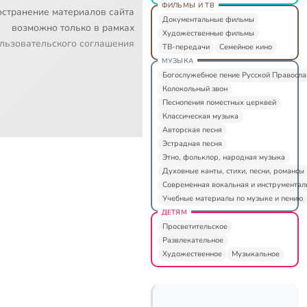
ФИЛЬМЫ И ТВ
остранение материалов сайта
Документальные фильмы
возможно только в рамках
Художественные фильмы
льзовательского соглашения
ТВ-передачи
Семейное кино
МУЗЫКА
Богослужебное пение Русской Правосл
Колокольный звон
Песнопения поместных церквей
Классическая музыка
Авторская песня
Эстрадная песня
Этно, фольклор, народная музыка
Духовные канты, стихи, песни, романсы
Современная вокальная и инструментал
Учебные материалы по музыке и пению
ДЕТЯМ
Просветительское
Развлекательное
Художественное
Музыкальное