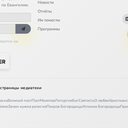
Новости
 по Евангелию.
Отчёты
Им помогли
Программы
ляются на
 страницы медиатеки
асха
Великий пост
Пост
Молитва
Литургия
Бог
Святость
О любви
Христианс
иблию
Зачем нужна религия
Покров Богородицы
Успение Богородицы
Пре