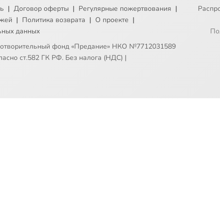
ть
|
Договор оферты
|
Регулярные пожертвования
|
Распр
ежей
|
Политика возврата
|
О проекте
|
ьных данных
По
готворительный фонд «Предание» НКО №7712031589
асно ст.582 ГК РФ. Без налога (НДС)
|