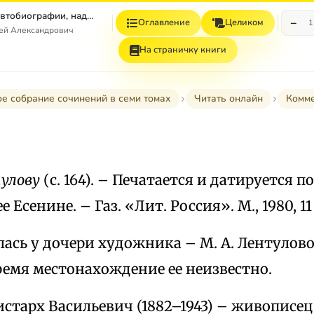
Том 7. Книга 1. Автобиографии, надписи и др
−
Оглавление
Целиком
1
гей Александрович
На страничку книги
е собрание сочинений в семи томах
Читать онлайн
Комм
тулову
(с. 164). – Печатается и датируется по
 Есенине. – Газ. «Лит. Россия». М., 1980, 11 а
ась у дочери художника – М. А. Лентуловой
ремя местонахождение ее неизвестно.
старх Васильевич (1882–1943) – живописец