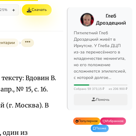
+
Скачать
25%
Глеб
Дроздецкий
Пятилетний Глеб
Дроздецкий живёт в
ентарии
***
Иркутске. У Глеба ДЦП
из-за перенесённого в
младенчестве менингита,
но его положение
осложняется эпилепсией,
 тексту: Вдовин В.
с которой долгое…
пр., № 15, с. 16.
Собрано 59 373,15 ₽
из 206 900 ₽
Помочь
 (г. Москва). В
Популярное
Избранное
Позже
, один из