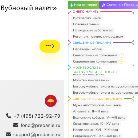
Наш лекторий
Сделано в Предан
«Бубновый валет»
С ЧЕГО НАЧАТЬ
Интересующимся
Новоначальным
Приходским работникам
Регентам, певчим, клирошанам
СВЯЩЕННОЕ ПИСАНИЕ
***
Переводы Библии
Святоотеческие толкования
Современные комментарии
МОЛИТВОСЛОВЫ.
БОГОСЛУЖЕБНЫЕ ТЕКСТЫ
Молитвы по-русски
Молитвы по-славянски
Богослужебные тексты на русском язык
Богослужебные тексты на церковнослав
СВЯТООТЕЧЕСКОЕ НАСЛЕДИЕ
Мужи апостольские. I—II века
Апологеты. II—III века
+7 (495) 722-92-79
Вселенские соборы. IV—VIII века
Средневековье. IX—XV века
fond@predanie.ru
Новое время. XVI—XIX века
support@predanie.ru
Современность. XX—XXI века