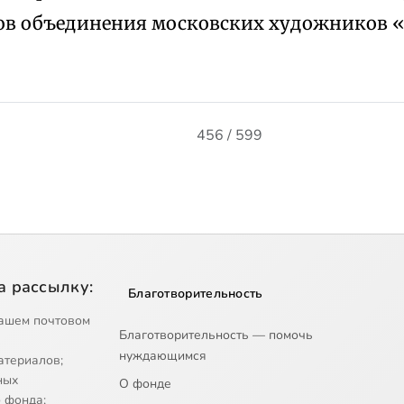
ов объединения московских художников 
456 / 599
а рассылку:
Благотворительность
ашем почтовом
Благотворительность — помочь
нуждающимся
атериалов;
ных
О фонде
 фонда;