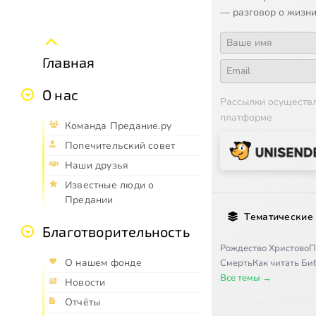
— разговор о жизни
Главная
О нас
Рассылки осуществ
платформе
Команда Предание.ру
Попечительский совет
Наши друзья
Известные люди о
Предании
Тематические
Благотворительность
Рождество Христово
П
О нашем фонде
Смерть
Как читать Б
Все темы →
Новости
Отчёты