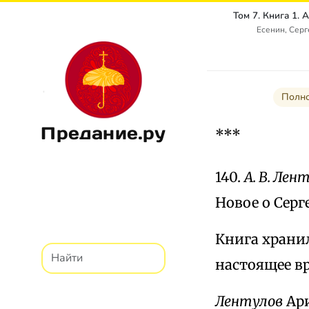
Есенин, Сер
Полно
Предание.ру
***
140.
А. В. Лен
Новое о Сергее
Книга хранил
настоящее в
Лентулов
Ари