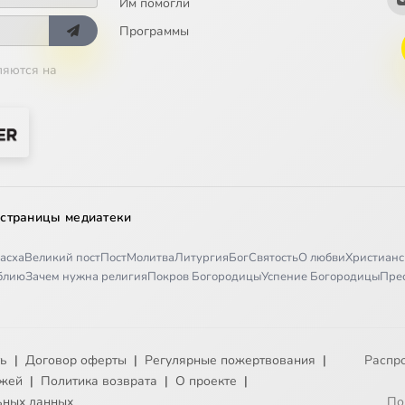
Им помогли
Программы
ляются на
 страницы медиатеки
асха
Великий пост
Пост
Молитва
Литургия
Бог
Святость
О любви
Христианс
иблию
Зачем нужна религия
Покров Богородицы
Успение Богородицы
Пре
ть
|
Договор оферты
|
Регулярные пожертвования
|
Распр
ежей
|
Политика возврата
|
О проекте
|
ьных данных
По