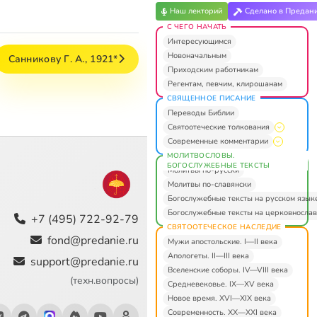
Наш лекторий
Сделано в Предан
С ЧЕГО НАЧАТЬ
Интересующимся
Новоначальным
Санникову Г. А., 1921*
Приходским работникам
Регентам, певчим, клирошанам
СВЯЩЕННОЕ ПИСАНИЕ
Переводы Библии
Святоотеческие толкования
Современные комментарии
МОЛИТВОСЛОВЫ.
БОГОСЛУЖЕБНЫЕ ТЕКСТЫ
Молитвы по-русски
Молитвы по-славянски
Богослужебные тексты на русском язык
Богослужебные тексты на церковнослав
+7 (495) 722-92-79
СВЯТООТЕЧЕСКОЕ НАСЛЕДИЕ
fond@predanie.ru
Мужи апостольские. I—II века
Апологеты. II—III века
support@predanie.ru
Вселенские соборы. IV—VIII века
(техн.вопросы)
Средневековье. IX—XV века
Новое время. XVI—XIX века
Современность. XX—XXI века