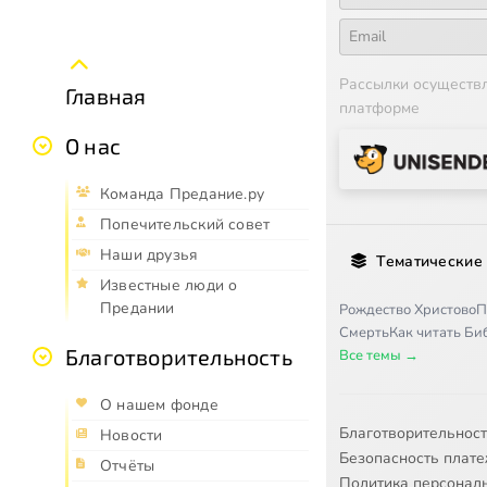
Рассылки осуществ
Главная
платформе
О нас
Команда Предание.ру
Попечительский совет
Наши друзья
Тематические
Известные люди о
Предании
Рождество Христово
П
Смерть
Как читать Б
Благотворительность
Все темы →
О нашем фонде
Благотворительнос
Новости
Безопасность плат
Отчёты
Политика персонал