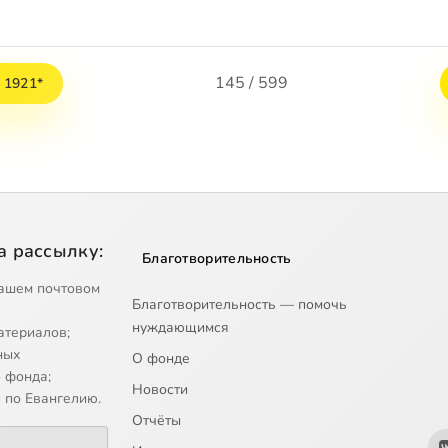
145 / 599
, 1921*
а рассылку:
Благотворительность
ашем почтовом
Благотворительность — помочь
нуждающимся
атериалов;
ных
О фонде
 фонда;
Новости
 по Евангелию.
Отчёты