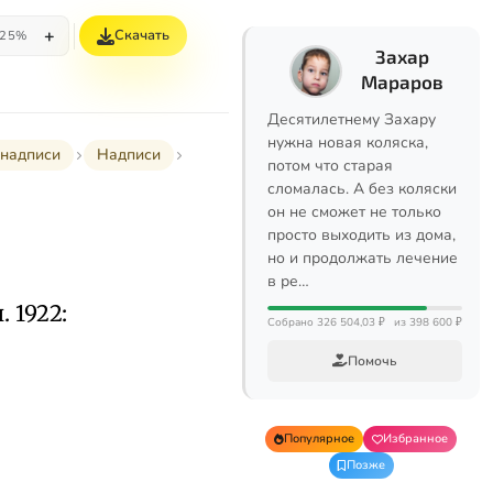
+
Скачать
25%
Захар
Мараров
Десятилетнему Захару
нужна новая коляска,
надписи
Надписи
потом что старая
сломалась. А без коляски
он не сможет не только
просто выходить из дома,
но и продолжать лечение
в ре…
 1922:
Собрано 326 504,03 ₽
из 398 600 ₽
Помочь
Популярное
Избранное
Позже