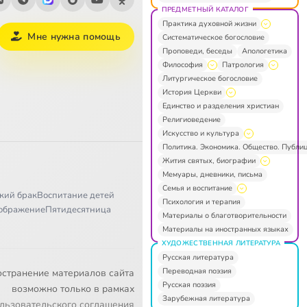
ПРЕДМЕТНЫЙ КАТАЛОГ
Практика духовной жизни
Мне нужна помощь
Систематическое богословие
Проповеди, беседы
Апологетика
Философия
Патрология
Литургическое богословие
История Церкви
Единство и разделения христиан
Религиоведение
Искусство и культура
Политика. Экономика. Общество. Публи
Жития святых, биографии
Мемуары, дневники, письма
Семья и воспитание
кий брак
Воспитание детей
Психология и терапия
ображение
Пятидесятница
Материалы о благотворительности
Материалы на иностранных языках
ХУДОЖЕСТВЕННАЯ ЛИТЕРАТУРА
Русская литература
Переводная поэзия
остранение материалов сайта
Русская поэзия
возможно только в рамках
Зарубежная литература
льзовательского соглашения