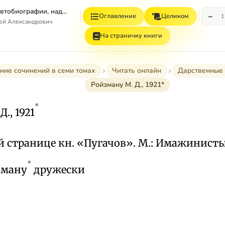
Том 7. Книга 1. Автобиографии, надписи и др
−
Оглавление
Целиком
1
гей Александрович
На страничку книги
ние сочинений в семи томах
Читать онлайн
Дарственные 
Ройзману М. Д., 1921*
*
., 1921
й странице кн. «Пугачов». М.: Имажинисты.
*
зману
дружески