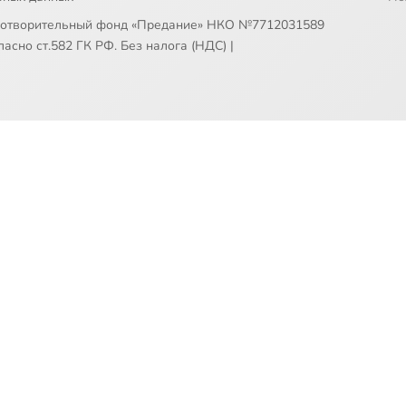
готворительный фонд «Предание» НКО №7712031589
асно ст.582 ГК РФ. Без налога (НДС)
|