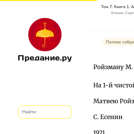
Есенин, Сер
Полное собра
Предание.ру
Ройзману М. Д
На 1-й чисто
Матвею Рой
С. Есенин
1921.