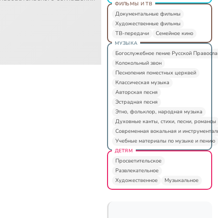
ФИЛЬМЫ И ТВ
Документальные фильмы
Художественные фильмы
ТВ-передачи
Семейное кино
МУЗЫКА
Богослужебное пение Русской Правосл
Колокольный звон
Песнопения поместных церквей
Классическая музыка
Авторская песня
Эстрадная песня
Этно, фольклор, народная музыка
Духовные канты, стихи, песни, романсы
Современная вокальная и инструментал
Учебные материалы по музыке и пению
ДЕТЯМ
Просветительское
Развлекательное
Художественное
Музыкальное