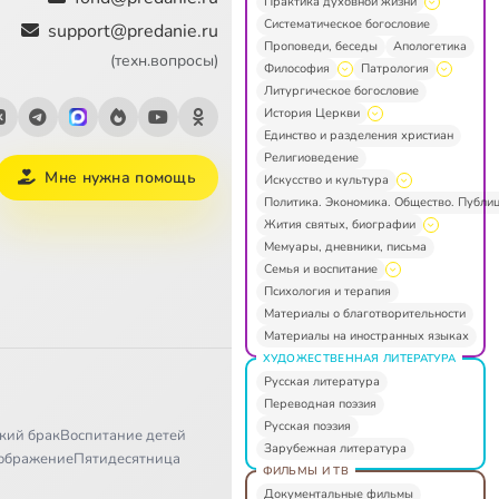
Практика духовной жизни
Систематическое богословие
support@predanie.ru
Проповеди, беседы
Апологетика
(техн.вопросы)
Философия
Патрология
Литургическое богословие
История Церкви
Единство и разделения христиан
Религиоведение
Мне нужна помощь
Искусство и культура
Политика. Экономика. Общество. Публи
Жития святых, биографии
Мемуары, дневники, письма
Семья и воспитание
Психология и терапия
Материалы о благотворительности
Материалы на иностранных языках
ХУДОЖЕСТВЕННАЯ ЛИТЕРАТУРА
Русская литература
Переводная поэзия
Русская поэзия
кий брак
Воспитание детей
Зарубежная литература
ображение
Пятидесятница
ФИЛЬМЫ И ТВ
Документальные фильмы