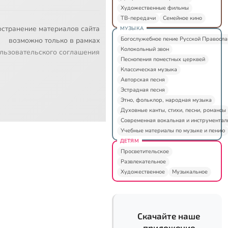
Художественные фильмы
ТВ-передачи
Семейное кино
остранение материалов сайта
МУЗЫКА
Богослужебное пение Русской Правосл
возможно только в рамках
Колокольный звон
льзовательского соглашения
Песнопения поместных церквей
Классическая музыка
Авторская песня
Эстрадная песня
Этно, фольклор, народная музыка
Духовные канты, стихи, песни, романсы
Современная вокальная и инструментал
Учебные материалы по музыке и пению
ДЕТЯМ
Просветительское
Развлекательное
Художественное
Музыкальное
Скачайте наше
приложение