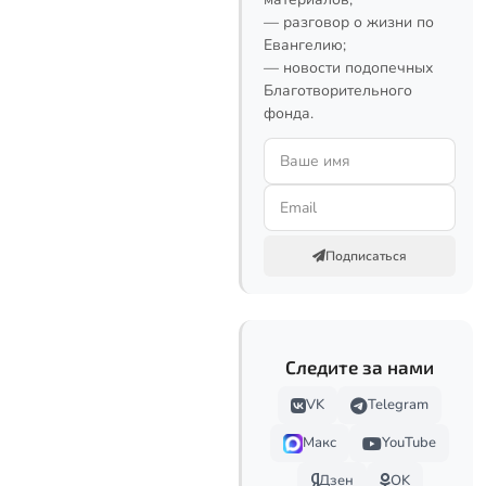
— разговор о жизни по
Евангелию;
— новости подопечных
Благотворительного
фонда.
Подписаться
Следите за нами
VK
Telegram
Макс
YouTube
Дзен
OK