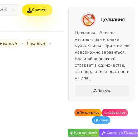
+
Скачать
25%
Целиакия
Целиакия – болезнь
неизлечимая и очень
надписи
Надписи
мучительная. При этом ею
невозможно заразиться.
Больной целиакией
страдает в одиночестве,
не представляя опасности
ни для…
Помочь
Популярное
Избранное
Позже
Наш лекторий
Сделано в Предан