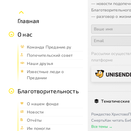
— новости подопеч
Благотворительного
— разговор о жизни
Главная
О нас
Команда Предание.ру
Рассылки осуществ
Попечительский совет
платформе
Наши друзья
Известные люди о
Предании
Благотворительность
Тематические
О нашем фонде
Новости
Рождество Христово
П
Отчёты
Смерть
Как читать Б
Все темы →
Им помогли