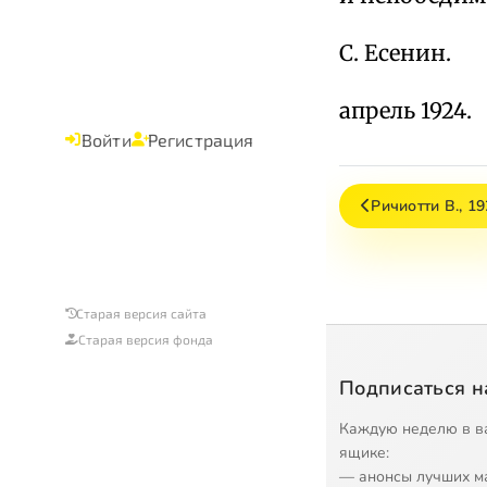
С. Есенин.
апрель 1924.
Войти
Регистрация
Ричиотти В., 19
Старая версия сайта
Старая версия фонда
Подписаться н
Каждую неделю в в
ящике:
— анонсы лучших м