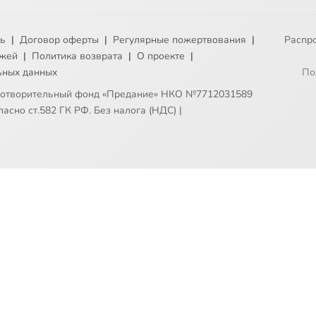
ть
|
Договор оферты
|
Регулярные пожертвования
|
Распр
ежей
|
Политика возврата
|
О проекте
|
ьных данных
По
готворительный фонд «Предание» НКО №7712031589
асно ст.582 ГК РФ. Без налога (НДС)
|