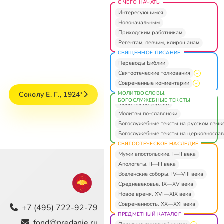
С ЧЕГО НАЧАТЬ
Интересующимся
Новоначальным
Приходским работникам
Регентам, певчим, клирошанам
СВЯЩЕННОЕ ПИСАНИЕ
Переводы Библии
Святоотеческие толкования
Современные комментарии
МОЛИТВОСЛОВЫ.
Соколу Е. Г., 1924*
БОГОСЛУЖЕБНЫЕ ТЕКСТЫ
Молитвы по-русски
Молитвы по-славянски
Богослужебные тексты на русском язык
Богослужебные тексты на церковнослав
СВЯТООТЕЧЕСКОЕ НАСЛЕДИЕ
Мужи апостольские. I—II века
Апологеты. II—III века
Вселенские соборы. IV—VIII века
Средневековье. IX—XV века
Новое время. XVI—XIX века
Современность. XX—XXI века
+7 (495) 722-92-79
ПРЕДМЕТНЫЙ КАТАЛОГ
fond@predanie.ru