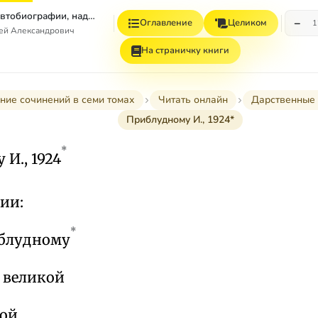
Том 7. Книга 1. Автобиографии, надписи и др
−
Оглавление
Целиком
1
гей Александрович
На страничку книги
ние сочинений в семи томах
Читать онлайн
Дарственные 
Приблудному И., 1924*
*
И., 1924
ии:
*
блудному
 великой
мой