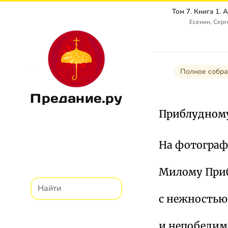
Есенин, Сер
Полное собра
Предание.ру
Приблудному 
На фотограф
Милому При
с нежностью
и непобеди