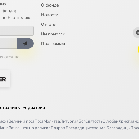
ных
О фонде
 фонда;
Новости
 по Евангелию.
Отчёты
Им помогли
Программы
ляются на
 страницы медиатеки
асха
Великий пост
Пост
Молитва
Литургия
Бог
Святость
О любви
Христианс
иблию
Зачем нужна религия
Покров Богородицы
Успение Богородицы
Пре