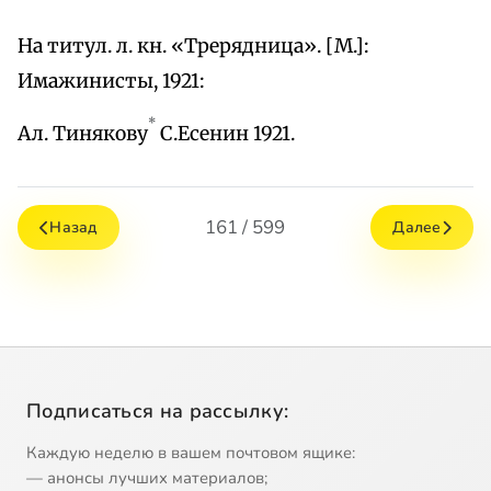
На титул. л. кн. «Трерядница». [М.]:
Имажинисты, 1921:
*
Ал. Тинякову
С.Есенин 1921.
161 / 599
Назад
Далее
Подписаться на рассылку:
Каждую неделю в вашем почтовом ящике:
— анонсы лучших материалов;