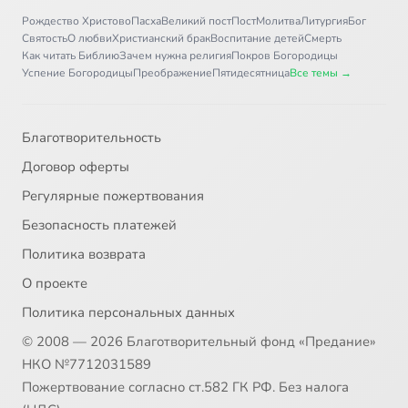
Рождество Христово
Пасха
Великий пост
Пост
Молитва
Литургия
Бог
Святость
О любви
Христианский брак
Воспитание детей
Смерть
Как читать Библию
Зачем нужна религия
Покров Богородицы
Успение Богородицы
Преображение
Пятидесятница
Все темы →
Благотворительность
Договор оферты
Регулярные пожертвования
Безопасность платежей
Политика возврата
О проекте
Политика персональных данных
© 2008 — 2026 Благотворительный фонд «Предание»
НКО №7712031589
Пожертвование согласно ст.582 ГК РФ. Без налога