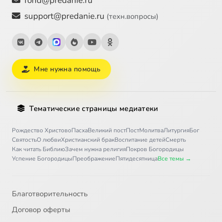
fond@predanie.ru
support@predanie.ru
(техн.вопросы)
Мне нужна помощь
Тематические страницы медиатеки
Рождество Христово
Пасха
Великий пост
Пост
Молитва
Литургия
Бог
Святость
О любви
Христианский брак
Воспитание детей
Смерть
Как читать Библию
Зачем нужна религия
Покров Богородицы
Успение Богородицы
Преображение
Пятидесятница
Все темы →
Благотворительность
Договор оферты