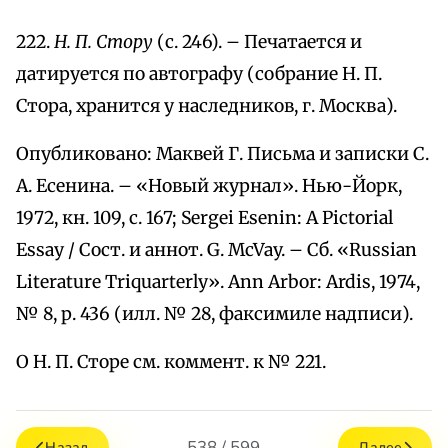
222.
Н. П. Стору
(с. 246). – Печатается и
датируется по автографу (собрание Н. П.
Стора, хранится у наследников, г. Москва).
Опубликовано: Маквей Г. Письма и записки С.
А. Есенина. – «Новый журнал». Нью-Йорк,
1972, кн. 109, с. 167; Sergei Esenin: A Pictorial
Essay / Сост. и аннот. G. McVay. – Сб. «Russian
Literature Triquarterly». Ann Arbor: Ardis, 1974,
№ 8, р. 436 (илл. № 28, факсимиле надписи).
О Н. П. Сторе см. коммент. к № 221.
538 / 599
Назад
Далее