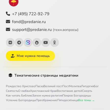
+7 (495) 722-92-79
fond@predanie.ru
support@predanie.ru
(техн.вопросы)
Мне нужна помощь
Тематические страницы медиатеки
Рождество Христово
Пасха
Великий пост
Пост
Молитва
Литургия
Бог
Святость
О любви
Христианский брак
Воспитание детей
Смерть
Как читать Библию
Зачем нужна религия
Покров Богородицы
Успение Богородицы
Преображение
Пятидесятница
Все темы →