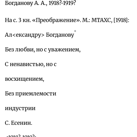
Богданову А. А., 1918?-1919?
На с. 3 кн. «Преображение». М.: МТАХС, [1918]:
*
Ал<ександру> Богданову
Без любви, но с уважением,
С ненавистью, но с
восхищением,
Без приемлемости
индустрии
С. Есенин.