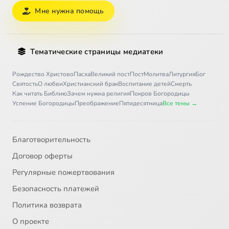
Мне нужна помощь
Тематические страницы медиатеки
Рождество Христово
Пасха
Великий пост
Пост
Молитва
Литургия
Бог
Святость
О любви
Христианский брак
Воспитание детей
Смерть
Как читать Библию
Зачем нужна религия
Покров Богородицы
Успение Богородицы
Преображение
Пятидесятница
Все темы →
Благотворительность
Договор оферты
Регулярные пожертвования
Безопасность платежей
Политика возврата
О проекте