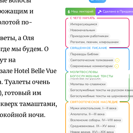
ные волосы
дрожащим и
Наш лекторий
Сделано в Предан
С ЧЕГО НАЧАТЬ
олотой по-
Интересующимся
Новоначальным
Приходским работникам
веты, а Оля
Регентам, певчим, клирошанам
 где мы будем. О
СВЯЩЕННОЕ ПИСАНИЕ
Переводы Библии
ут на
Святоотеческие толкования
Современные комментарии
ле Hotel Belle Vue
МОЛИТВОСЛОВЫ.
БОГОСЛУЖЕБНЫЕ ТЕКСТЫ
Молитвы по-русски
. Туалеты очень
Молитвы по-славянски
Богослужебные тексты на русском язык
), готовый им
Богослужебные тексты на церковнослав
СВЯТООТЕЧЕСКОЕ НАСЛЕДИЕ
 кверх тамаштами,
Мужи апостольские. I—II века
покойной ночи.
Апологеты. II—III века
Вселенские соборы. IV—VIII века
Средневековье. IX—XV века
Новое время. XVI—XIX века