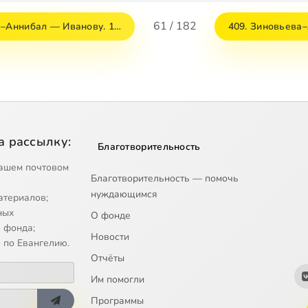
61 / 182
а–Аннибал — Иванову. 1…
409. Зиновьева
а рассылку:
Благотворительность
ашем почтовом
Благотворительность — помочь
нуждающимся
атериалов;
ных
О фонде
 фонда;
Новости
 по Евангелию.
Отчёты
Им помогли
Программы