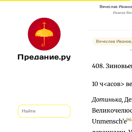
Иванов Вя
Вячеслав Иванов,
Предание.ру
408. Зиновье
10 ч<асов> в
Дотинька,
Де
Великочелюст
96
Unmensch’e