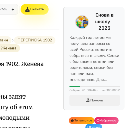
+
Скачать
25%
Снова в
школу –
2026
Каждый год летом мы
лайн
ПЕРЕПИСКА 1902
получаем запросы со
. Женева
всей России: помогите
собраться в школу. Семьи
с больными детьми или
я 1902. Женева
родителями, семьи без
пап или мам,
многодетные. Для…
Собрано 61 586,46 ₽
из 300 000 ₽
ны занят
Помочь
огу об этом
 молодыми
Популярное
Избранное
Позже