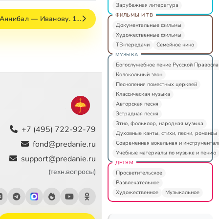
Зарубежная литература
ФИЛЬМЫ И ТВ
–Аннибал — Иванову. 1…
Документальные фильмы
Художественные фильмы
ТВ-передачи
Семейное кино
МУЗЫКА
Богослужебное пение Русской Правосл
Колокольный звон
Песнопения поместных церквей
Классическая музыка
Авторская песня
Эстрадная песня
Этно, фольклор, народная музыка
+7 (495) 722-92-79
Духовные канты, стихи, песни, романсы
fond@predanie.ru
Современная вокальная и инструментал
Учебные материалы по музыке и пению
support@predanie.ru
ДЕТЯМ
(техн.вопросы)
Просветительское
Развлекательное
Художественное
Музыкальное