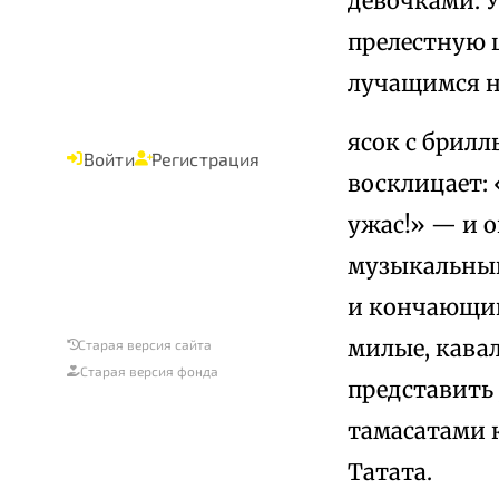
девочками. У
прелестную 
лучащимся н
ясок с брилл
Войти
Регистрация
восклицает: 
ужас!» — и о
музыкальный 
и кончающий
милые, кавал
Старая версия сайта
Старая версия фонда
представить
тамасатами 
Татата.