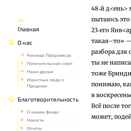
48‑й д<ень> 
пытаюсь это 
Главная
23‑его Янв<а
такая–то» — 
О нас
разбора для 
Команда Предание.ру
ты не написа
Попечительский совет
Наши друзья
тоже Бриндиз
Известные люди о
понимаю, как
Предании
в воскресень
Благотворительность
Всё после то
О нашем фонде
может, подей
Новости
Отчёты