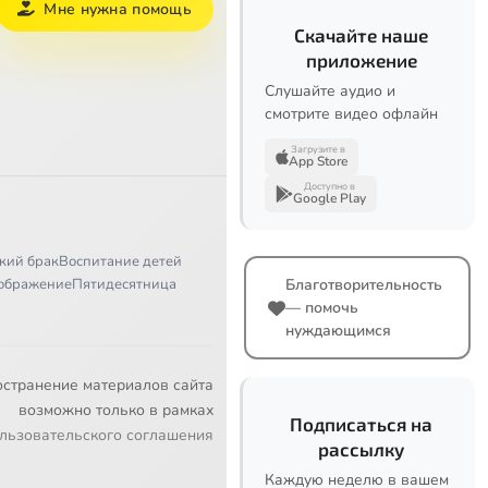
Мне нужна помощь
Скачайте наше
приложение
Слушайте аудио и
смотрите видео офлайн
Загрузите в
App Store
Доступно в
Google Play
кий брак
Воспитание детей
ображение
Пятидесятница
Благотворительность
— помочь
нуждающимся
остранение материалов сайта
возможно только в рамках
Подписаться на
льзовательского соглашения
рассылку
Каждую неделю в вашем