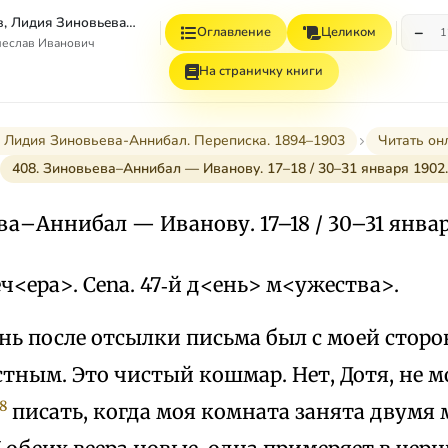
Вячеслав Иванов, Лидия Зиновьева–Аннибал Переписка. 1894–1903. Том II
−
Оглавление
Целиком
1
чеслав Иванович
На страничку книги
 Лидия Зиновьева-Аннибал. Переписка. 1894–1903
Читать он
408. Зиновьева–Аннибал — Иванову. 17–18 / 30–31 января 1902
ва–Аннибал — Иванову. 17–18 / 30–31 январ
еч<ера>. Cena. 47‑й д<ень> м<ужества>.
нь после отсылки письма был с моей сторо
ным. Это чистый кошмар. Нет, Дотя, не м
8
писать, когда моя комната занята двумя