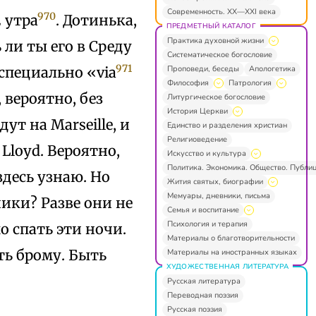
Современность. XX—XXI века
970
2 утра
. Дотинька,
ПРЕДМЕТНЫЙ КАТАЛОГ
Практика духовной жизни
ли ты его в Среду
Систематическое богословие
971
Проповеди, беседы
Апологетика
 специально «via
Философия
Патрология
 вероятно, без
Литургическое богословие
История Церкви
ут на Marseille, и
Единство и разделения христиан
Религиоведение
Lloyd. Вероятно,
Искусство и культура
Политика. Экономика. Общество. Публи
здесь узнаю. Но
Жития святых, биографии
Мемуары, дневники, письма
ики? Разве они не
Семья и воспитание
Психология и терапия
о спать эти ночи.
Материалы о благотворительности
ть брому. Быть
Материалы на иностранных языках
ХУДОЖЕСТВЕННАЯ ЛИТЕРАТУРА
Русская литература
Переводная поэзия
Русская поэзия