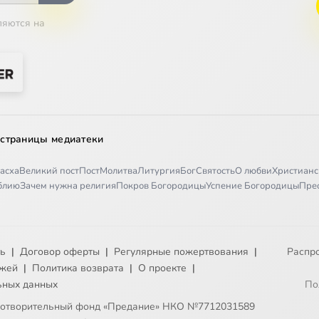
ляются на
 страницы медиатеки
асха
Великий пост
Пост
Молитва
Литургия
Бог
Святость
О любви
Христианс
иблию
Зачем нужна религия
Покров Богородицы
Успение Богородицы
Пре
ть
|
Договор оферты
|
Регулярные пожертвования
|
Распр
ежей
|
Политика возврата
|
О проекте
|
ьных данных
По
готворительный фонд «Предание» НКО №7712031589