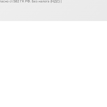
асно ст.582 ГК РФ. Без налога (НДС)
|