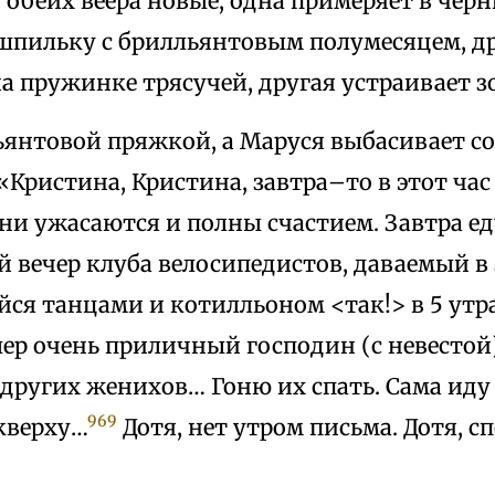
 обеих веера новые, одна примеряет в чер
шпильку с брилльянтовым полумесяцем, 
а пружинке трясучей, другая устраивает з
ьянтовой пряжкой, а Маруся выбасивает со
«Кристина, Кристина, завтра–то в этот час
ни ужасаются и полны счастием. Завтра ед
вечер клуба велосипедистов, даваемый в за
ся танцами и котилльоном <так!> в 5 утра
ер очень приличный господин (с невестой
 других женихов… Гоню их спать. Сама иду
969
кверху…
Дотя, нет утром письма. Дотя, с