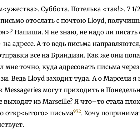
м<ужества>. Суббота. Потелька <так!>. 7 1/
письмо отослать с почтою Lloyd, получишь 
ря>? Напиши. Я не знаю, не надо ли писать
на адресе. А то ведь письма направляются,
отправки все на Бриндизи. Как же они попад
л мне точно, куда адресовать письма через 
и. Ведь Lloyd заходит туда. А о Марсели я 
 Messageries могут приходить в Понедельн
е выходят из Marseille? Я что–то стала плох
972
го откр<ытого> письма
. Хочу попринима
ствует.