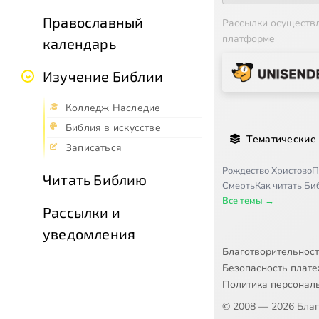
Православный
Рассылки осуществ
платформе
календарь
Изучение Библии
Колледж Наследие
Библия в искусстве
Тематические
Записаться
Рождество Христово
П
Читать Библию
Смерть
Как читать Б
Все темы →
Рассылки и
уведомления
Благотворительнос
Безопасность плат
Политика персонал
© 2008 — 2026 Бла