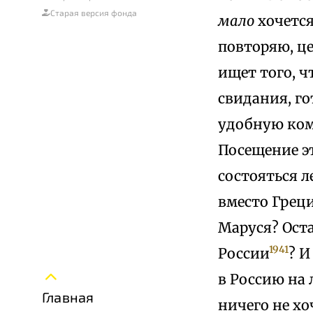
Старая версия фонда
мало
хочется
повторяю, це
ищет того, ч
свидания, го
удобную ком
Посещение э
состояться л
вместо Греци
Маруся? Оста
1941
России
? И
в Россию на 
Главная
ничего не хо