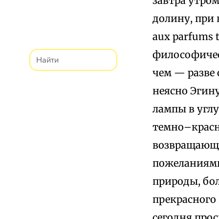
завтра утром
долину, при 
aux parfums t
философическ
чем — разве
неясно Эгину
лампы в угл
темно–красн
возвращающе
пожеланиями
природы, бол
прекрасного 
сегодня прос