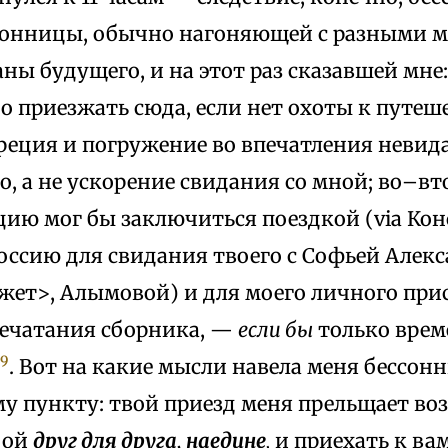
сонницы, обычно нагоняющей с разными 
аны будущего, и на этот раз сказавшей мне
о приезжать сюда, если нет охоты к путеш
реция и погружение во впечатления невид
, а не ускорение свидания со мной; во–вт
цию мог бы заключиться поездкой (via Ко
Россию для свидания твоего с Софьей Алек
жет>, Алымовой) и для моего личного при
ечатания сборника, —
если бы
только врем
39
. Вот на какие мысли навела меня бессон
ому пункту: твой приезд меня прельщает в
бой
друг для друга, наедине
,
и приехать к ва