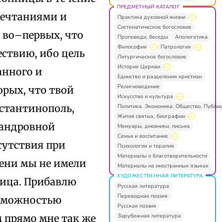
ПРЕДМЕТНЫЙ КАТАЛОГ
мечтаниями и
Практика духовной жизни
Систематическое богословие
: во–первых, что
Проповеди, беседы
Апологетика
Философия
Патрология
ествию, ибо цель
Литургическое богословие
История Церкви
анного и
Единство и разделения христиан
Религиоведение
орых, что твой
Искусство и культура
нстантинополь,
Политика. Экономика. Общество. Публи
Жития святых, биографии
сандровной
Мемуары, дневники, письма
Семья и воспитание
сутствия при
Психология и терапия
Материалы о благотворительности
ени мы не имели
Материалы на иностранных языках
ХУДОЖЕСТВЕННАЯ ЛИТЕРАТУРА
ница. Прибавлю
Русская литература
Переводная поэзия
озможностью
Русская поэзия
Зарубежная литература
м прямо мне так же