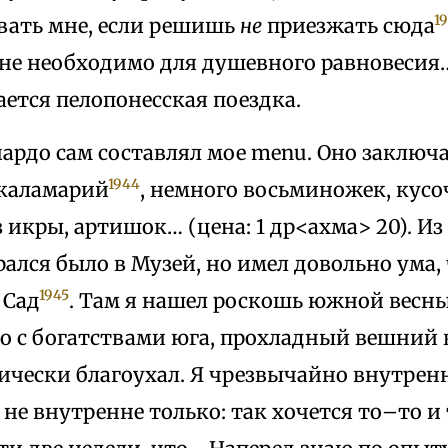
1
вать мне, если решишь
не
приезжать сюда
не необходимо для душевного равновесия….
ется пелопонесская поездка.
ардо сам составлял мое menu. Оно заключало
1944
 каламарий
, немного восьминожек, кус
з икры, артишок… (цена: 1 др<ахма> 20). Из
рался было в Музей, но имел довольно ума,
1945
 Сад
. Там я нашел роскошь южной весны;
ло с богатствами юга, прохладный вешний 
ически благоухал. Я чрезвычайно внутренн
 не внутренне только: так хочется то–то и