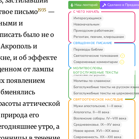
нь, застилавший
Наш лекторий
Сделано в Предан
1935
 твое письмо
—
С ЧЕГО НАЧАТЬ
Интересующимся
ьными и
Новоначальным
Приходским работникам
 писать было не о
Регентам, певчим, клирошанам
СВЯЩЕННОЕ ПИСАНИЕ
 Акрополь и
Переводы Библии
Святоотеческие толкования
не, и об эффекте
Современные комментарии
ищенном от лампы
МОЛИТВОСЛОВЫ.
БОГОСЛУЖЕБНЫЕ ТЕКСТЫ
Молитвы по-русски
ых появлением
Молитвы по-славянски
Богослужебные тексты на русском язык
обменялись
Богослужебные тексты на церковнослав
СВЯТООТЕЧЕСКОЕ НАСЛЕДИЕ
расоты аттической
Мужи апостольские. I—II века
Апологеты. II—III века
 природа его
Вселенские соборы. IV—VIII века
Средневековье. IX—XV века
егодняшнее утро, а
Новое время. XVI—XIX века
ссонницы в течение
Современность. XX—XXI века