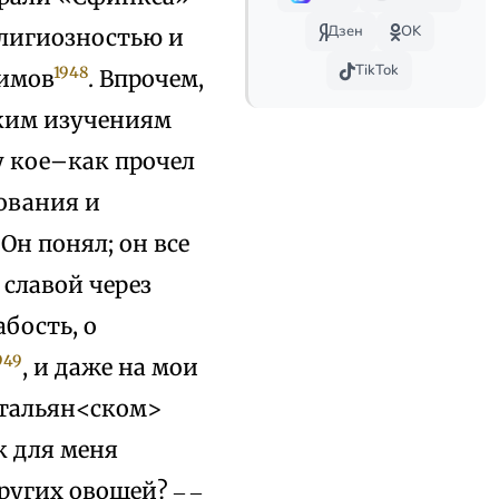
Дзен
OK
елигиозностью и
TikTok
1948
нимов
. Впрочем,
аким изучениям
у кое–как прочел
ования и
Он понял; он все
 славой через
абость, о
949
, и даже на мои
 итальян<ском>
к для меня
ругих овощей? ‒ ‒