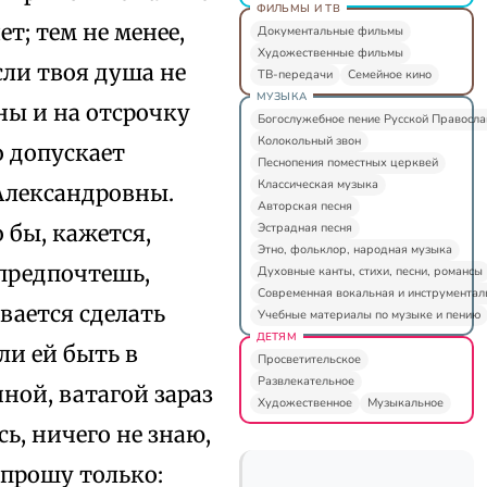
ФИЛЬМЫ И ТВ
т; тем не менее,
Документальные фильмы
Художественные фильмы
если твоя душа не
ТВ-передачи
Семейное кино
МУЗЫКА
оны и на отсрочку
Богослужебное пение Русской Правосл
Колокольный звон
о допускает
Песнопения поместных церквей
Классическая музыка
Александровны.
Авторская песня
Эстрадная песня
 бы, кажется,
Этно, фольклор, народная музыка
 предпочтешь,
Духовные канты, стихи, песни, романсы
Современная вокальная и инструментал
евается сделать
Учебные материалы по музыке и пению
ДЕТЯМ
ли ей быть в
Просветительское
Развлекательное
нной, ватагой зараз
Художественное
Музыкальное
ь, ничего не знаю,
 прошу только: