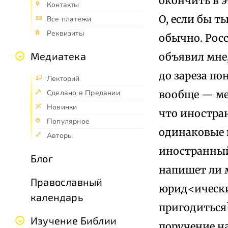
окончить в э
Контакты
О, если бы т
Все платежи
Реквизиты
обычно. Рос
Медиатека
объявил мне,
до зареза по
Лекторий
вообще — ме
Сделано в Предании
Новинки
что иностра
Популярное
одинаковые к
Авторы
иностранный
Блог
напишет ли м
Православный
юрид<ически
календарь
пригодиться
Изучение Библии
поручение н