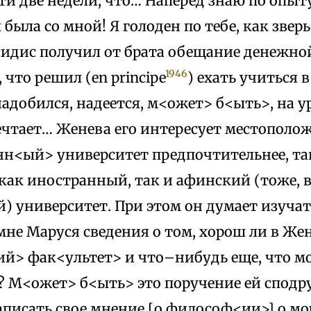
ти две недели, что… Наперед знаю по опыту
ы была со мной! Я голоден по тебе, как звер
сидис получил от брата обещание денежно
1946
 что решил (еn principe
) ехать учиться 
надобился, надеется, м<ожет> б<ыть>, на ур
чтает… Женева его интересует местоположе
нн<ый> университет предпочтительнее, так
ак иностранный, так и афинский (тоже, в
) университет. При этом он думает изуча
не Маруся сведения о том, хорош ли в Же
й> фак<ультет> и что–нибудь еще, что м
? М<ожет> б<ыть> это поручение ей сподру
аписать свое мнение [о философ<ии>] о м