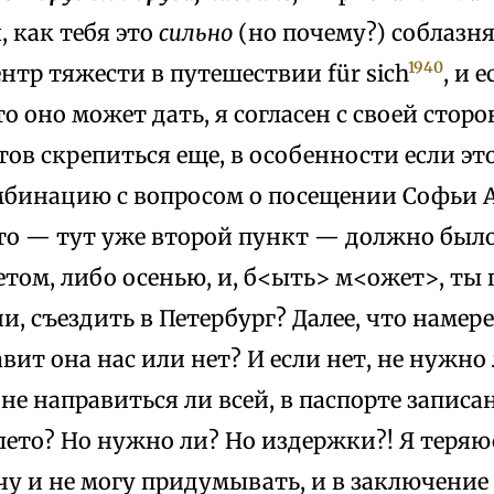
, как тебя это
сильно
(но почему?) соблазняе
1940
нтр тяжести в путешествии für sich
, и 
то оно может дать, я согласен с своей стор
тов скрепиться еще, в особенности если эт
бинацию с вопросом о посещении Софьи 
то — тут уже второй пункт — должно было
етом, либо осенью, и, б<ыть> м<ожет>, ты
и, съездить в Петербург? Далее, что намер
вит она нас или нет? И если нет, не нужно 
 не направиться ли всей, в паспорте записа
лето? Но нужно ли? Но издержки?! Я теряюс
чу и не могу придумывать, и в заключение