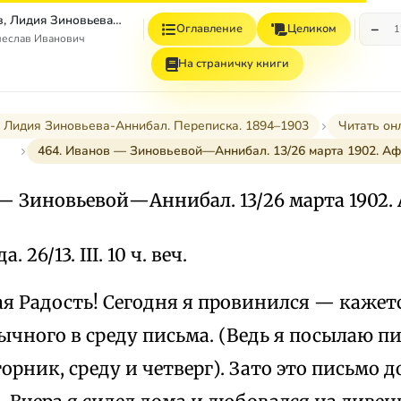
Вячеслав Иванов, Лидия Зиновьева–Аннибал Переписка. 1894–1903. Том II
−
Оглавление
Целиком
1
чеслав Иванович
На страничку книги
 Лидия Зиновьева-Аннибал. Переписка. 1894–1903
Читать он
464. Иванов — Зиновьевой—Аннибал. 13/26 марта 1902. А
 — Зиновьевой—Аннибал. 13/26 марта 1902
. 26/13. III. 10 ч. веч.
 Радость! Сегодня я провинился — кажетс
ычного в среду письма. (Ведь я посылаю п
торник, среду и четверг). Зато это письмо