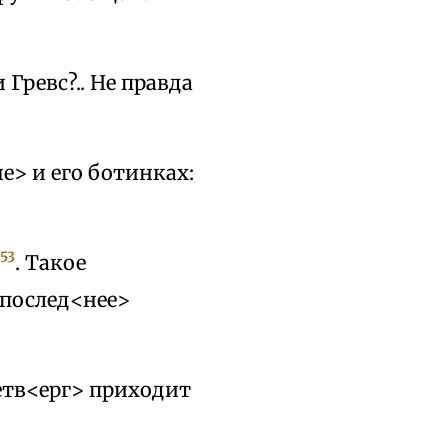
Гревс?.. Не правда
е> и его ботинках:
953
. Такое
в послед<нее>
етв<ерг> приходит