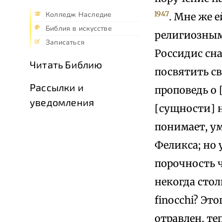
1947
Колледж Наследие
. Мне же 
Библия в искусстве
религиозным
Записаться
Россидис сн
Читать Библию
посвятить св
Рассылки и
проповедь о
уведомления
[сущности] н
понимает, ум
Феликса; но 
порочность ч
некогда стол
finocchi? Эт
отравлен, теп