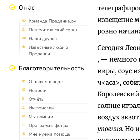
О нас
телеграфиро
извещение м
Команда Предание.ру
Попечительский совет
ровно начина
Наши друзья
Сегодня Леон
Известные люди о
Предании
, — немного
Благотворительность
икры, соус и
ч<аса>, соби
О нашем фонде
Новости
Королевский
Отчёты
солнце игра
Им помогли
воздух экзот
Мы помним
Программы фонда
упоения.
Но и
Мне нужна помощь