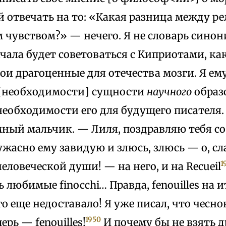
ей отвечать на то: «Какая разница между р
 чувством?» — нечего. Я не словарь сино
ачала будет советоваться с Киприотами, к
ои драгоценные для отечества мозги. Я ем
 [необходимости] сущности
научного
образ
еобходимости его для будущего писателя. 
ный мальчик. — Лиля, поздравляю тебя со
ужасно ему завидую и злюсь, злюсь — о, сл
1
еловеческой души! — на него, и на Recueil
ь любимые finocchi… Правда, fenouilles на
ого еще недоставало! Я уже писал, что чесно
1950
ерь — fenouilles!
И почему бы не взять д