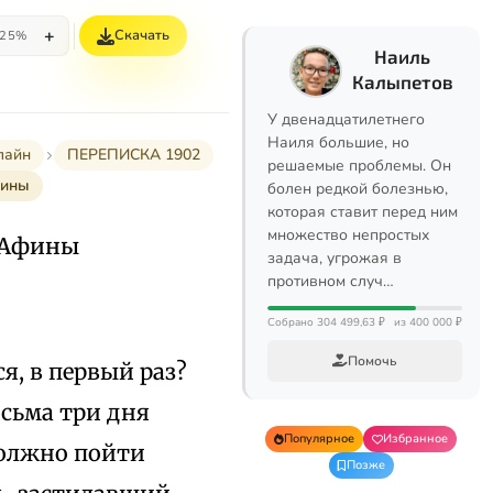
+
Скачать
25%
Наиль
Калыпетов
У двенадцатилетнего
Наиля большие, но
лайн
ПЕРЕПИСКА 1902
решаемые проблемы. Он
фины
болен редкой болезнью,
которая ставит перед ним
множество непростых
. Афины
задача, угрожая в
противном случ…
Собрано 304 499,63 ₽
из 400 000 ₽
Помочь
я, в первый раз?
исьма три дня
Популярное
Избранное
 должно пойти
Позже