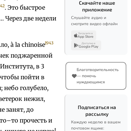
Скачайте наше
942
. Это быстрое
приложение
 Через две недели
Слушайте аудио и
смотрите видео офлайн
Загрузите в
App Store
1943
, à la chinoise
Доступно в
Google Play
очек поджаренной
 Института, в 3
Благотворительность
— помочь
 чтобы пойти в
нуждающимся
 небо голубело,
ветерок нежил,
Подписаться на
е занят, до
рассылку
 то–то прочесть и
Каждую неделю в вашем
почтовом ящике: