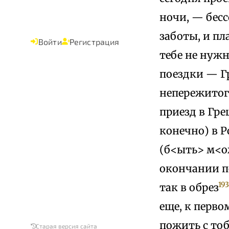
ночи, — бес
заботы, и пл
Войти
Регистрация
тебе не нужн
поездки — Г
непережитого
приезд в Гре
конечно) в 
(б<ыть> м<о
окончании п
19
так в обрез
еще, к перв
пожить с то
Старая версия сайта