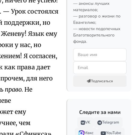
, ничего не успею!
— анонсы лучших
материалов;
ь. — Урок состоялся
— разговор о жизни по
й поддержки, но
Евангелию;
— новости подопечных
в Женеву! Язык ему
Благотворительного
фонда.
оки у нас, но
нием! Я согласен,
 как права дает
прочем, для него
Подписаться
ть
право.
Не
неве
ожет ему
Следите за нами
чнее, чем
VK
Telegram
орали «Сфинкса»
Макс
YouTube