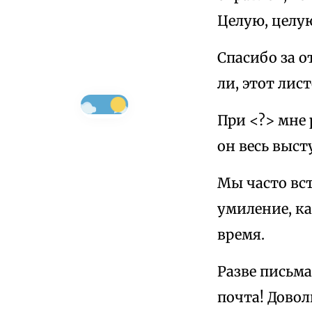
Целую, целую
Спасибо за о
ли, этот лис
При <?> мне 
он весь выст
Мы часто вст
умиление, ка
время.
Разве письм
почта! Довол