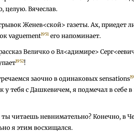
, целую. Вячеслав.
трывок Женев<ской> газеты. Ах, приедет ли 
1951
ток vaguement
его напоминает.
рассказ Величко о Вл<адимире> Серг<еевич
1952
упает
!
1
речаемся заочно в одинаковых sensations
к у тебя с Дашкевичем, я подмечал в себе 
а ты читаешь невнимательно? Конечно, в Ч
ьно я этим восхищался.