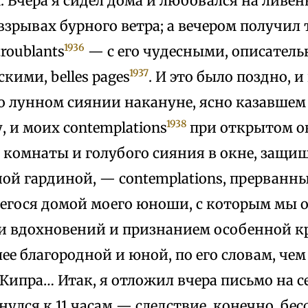
. Вчера я сидел дома и любовался на ливе
взрывах бурного ветра; а вечером получил
1936
roublants
— с его чудесными, описател
1937
ими, belles pages
. И это было поздно, и
 о лунном сиянии накануне, ясно казавшем
1938
, и моих contemplations
при открытом ок
у комнаты и голубого сияния в окне, защ
ой гардиной, — contemplations, прерванн
гося домой моего юноши, с которым мы 
 вдохновений и признанием особенной к
ее благородной и юной, по его словам, чем
Кипра… Итак, я отложил вчера письмо на с
нулся к 11 часам — следствие, конечно, бе