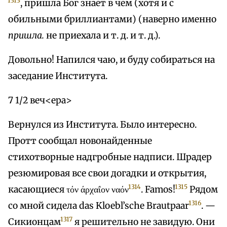
1313
, пришла Бог знает в чем (хотя и с
обильными бриллиантами) (наверно именно
пришла.
не приехала и т. д. и т. д.).
Довольно! Напился чаю, и буду собираться на
заседание Института.
7 1/2 веч<ера>
Вернулся из Института. Было интересно.
Протт сообщал новонайденные
стихотворные надгробные надписи. Шрадер
резюмировая все свои догадки и открытия,
1314
1315
касающиеся τόν άρχαΐον ναόν
. Famos!
Рядом
1316
со мной сидела das Kloebl’sche Brautpaar
. —
1317
Сикионцам
я решительно не завидую. Они