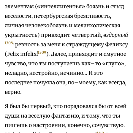
элементам («интеллигентья» боязнь и стыд
веселости, петербургская брезгливость,
личная человекобоязнь и меланхолическая
укрытность) привходит четвертый,
вздорный
1308
:
ревность за меня к страждущему Феликсу
1309
(Felix infelix!
). Далее, привходит и смутное
чувство, что ты поступаешь как–то «глупо»,
неладно, нестройно, нечинно… И это
последнее почуяла она, по–моему, как всегда,
верно.
Я был бы первый, кто порадовался бы от всей
души на веселую фантазию, и тому, что ты
пишешь о настроении, конечно, сочувствую.