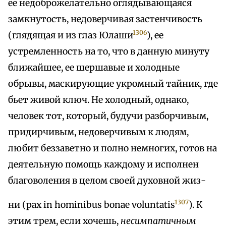
ее недоброжелательно оглядывающаяся
замкнутость, недоверчивая застенчивость
1306
(глядящая и из глаз Юлаши
), ее
устремленность на то, что в данную минуту
ближайшее, ее шершавые и холодные
обрывы, маскирующие укромный тайник, где
бьет живой ключ. Не холодный, однако,
человек тот, который, будучи разборчивым,
придирчивым, недоверчивым к людям,
любит беззаветно и полно немногих, готов на
деятельную помощь каждому и исполнен
благоволения в целом своей духовной жиз-
1307
ни (pax in hominibus bonae voluntatis
). К
этим трем, если хочешь,
несимпатичным