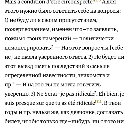
1310
Mais à condition d’etre circonspecte!
А для
этого нужно было ответить себе на вопросы:
1) не буду ли я своим присутствием,
пожертвованием, именем что–то заявлять,
помимо своих намерений — политически
демонстрировать? — На этот вопрос ты [себе
не] не имела уверенного ответа. 2) Не будет ли
этот выезд иметь последствий в смысле
определенной известности, знакомств и
пр.? — И на это ты не могла ответить
уверенно. 3) Ne $erai–je pas ridicule?.. Eh bien, je
1311
suis presque sur que tu as été ridicule
. В твои
годы и пр. нельзя же, как девчонке, доставать
билет, чтобы только где–нибудь, ни с того ни