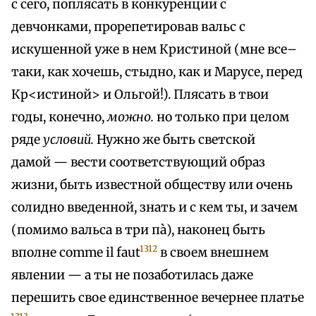
с сего, поплясать в конкуренции с
девчонками, прорепетировав вальс с
искушенной уже в нем Кристиной (мне все–
таки, как хочешь, стыдно, как и Марусе, перед
Кр<истиной> и Ольгой!). Плясать в твои
годы, конечно,
можно.
но только при целом
ряде
условий.
Нужно же быть светской
дамой — вести соответствующий образ
жизни, быть известной обществу или очень
солидно введенной, знать и с кем ты, и зачем
(помимо вальса в три пà), наконец быть
1312
вполне comme il faut
в своем внешнем
явлении — а ты не позаботилась даже
перешить свое единственное вечернее платье