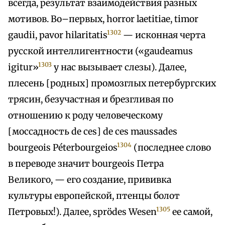
всегда, результат взаимодействия разных
мотивов. Во–первых, horror laetitiae, timor
1302
gaudii, pavor hilaritatis
— исконная черта
русской интеллигентности («gaudeamus
1303
igitur»
у нас вызывает слезы). Далее,
плесень [родных] промозглых петербургских
трясин, безучастная и брезгливая по
отношению к роду человеческому
[моссадность de ces] de ces maussades
1304
bourgeois Péterbourgeios
(последнее слово
в переводе значит bourgeois Петра
Великого, — его создание, прививка
культуры европейской, птенцы болот
1305
Петровых!). Далее, sprödes Wesen
ее самой,