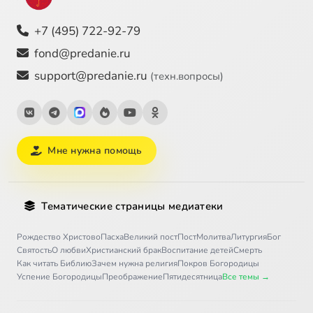
+7 (495) 722-92-79
fond@predanie.ru
support@predanie.ru
(техн.вопросы)
Мне нужна помощь
Тематические страницы медиатеки
Рождество Христово
Пасха
Великий пост
Пост
Молитва
Литургия
Бог
Святость
О любви
Христианский брак
Воспитание детей
Смерть
Как читать Библию
Зачем нужна религия
Покров Богородицы
Успение Богородицы
Преображение
Пятидесятница
Все темы →