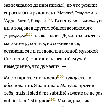
зависящая от длины пиесы); но что раньше
спросил бы я рукопись в Μουσιϰή Εταιρεία и в
1298
’Αρχαιολογιϰή Εταιρεία
. То и другое я сделал, и
ни в том, ни в другом обществе искомого
1299
χειρόγραφον
не оказалось. Думаю заказать в
магазине рукопись, но сомневаюсь,
останешься ли ты довольна одной музыкой
(без пения). Напиши на всякий случай
немедленно, что думаешь. —
1300
Мое открытое письмецо
нуждается в
обосновании. Я защищаю Марусю против
тебя; mais il sied à ma subtilité savante de ne pas
1301
oublier le «Distinguo»
. Мы видим, как