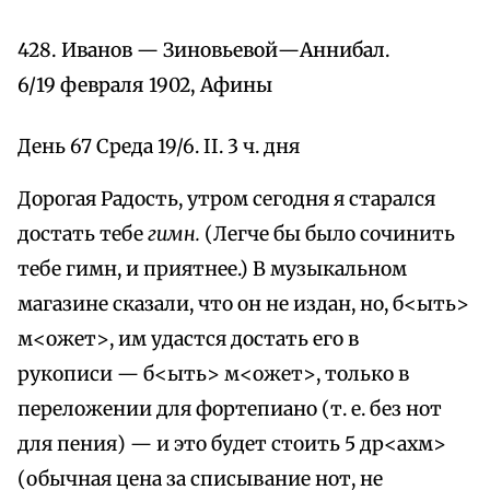
428. Иванов — Зиновьевой—Аннибал.
6/19 февраля 1902, Афины
День 67 Среда 19/6. II. 3 ч. дня
Дорогая Радость, утром сегодня я старался
достать тебе
гимн.
(Легче бы было сочинить
тебе гимн, и приятнее.) В музыкальном
магазине сказали, что он не издан, но, б<ыть>
м<ожет>, им удастся достать его в
рукописи — б<ыть> м<ожет>, только в
переложении для фортепиано (т. е. без нот
для пения) — и это будет стоить 5 др<ахм>
(обычная цена за списывание нот, не