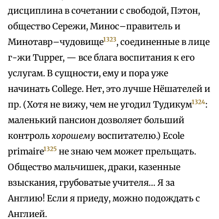
дисциплина в сочетании с свободой, Пэтон,
общество Сережи, Минос–правитель и
1323
Минотавр–чудовище
, соединенные в лице
г-жи Tupper, — все блага воспитания к его
услугам. В сущности, ему и пора уже
начинать College. Нет, это лучше Нёшателей и
1324
пр. (Хотя не вижу, чем не угодил Тудикум
:
маленький пансион дозволяет больший
контроль
хорошему
воспитателю.) Ecole
1325
primaire
не знаю чем может прельщать.
Общество мальчишек, драки, казенные
взыскания, грубоватые учителя… Я за
Англию! Если я приеду, можно подождать с
Англией.