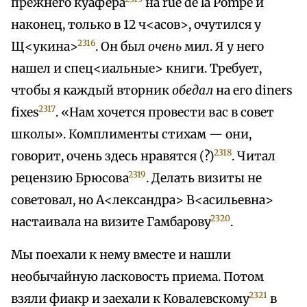
прежнего куафера
на rue de la Pompe и
наконец, только в 12 ч<асов>, очутился у
2316
Щ<укина>
. Он был
очень
мил. Я у него
нашел и спец<иальные> книги. Требует,
чтобы я каждый вторник
обедал
на его diners
2317
fixes
. «Нам хочется провести вас в совет
школы». Комплименты стихам — они,
2318
говорит, очень здесь нравятся (?)
. Читал
2319
рецензию Брюсова
. Делать визиты не
советовал, но А<лександра> В<асильевна>
2320
настаивала на визите Гамбарову
.
Мы поехали к нему вместе и нашли
необычайную ласковость приема. Потом
2321
взяли фиакр и заехали к Ковалевскому
в