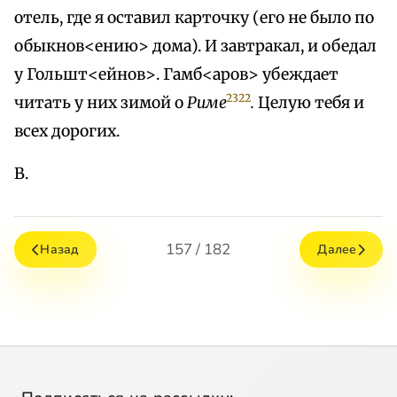
отель, где я оставил карточку (его не было по
обыкнов<ению> дома). И завтракал, и обедал
у Гольшт<ейнов>. Гамб<аров> убеждает
2322
читать у них зимой о
Риме
.
Целую тебя и
всех дорогих.
В.
157 / 182
Назад
Далее