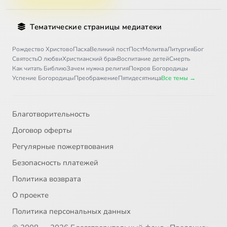
Тематические страницы медиатеки
Рождество Христово
Пасха
Великий пост
Пост
Молитва
Литургия
Бог
Святость
О любви
Христианский брак
Воспитание детей
Смерть
Как читать Библию
Зачем нужна религия
Покров Богородицы
Успение Богородицы
Преображение
Пятидесятница
Все темы →
Благотворительность
Договор оферты
Регулярные пожертвования
Безопасность платежей
Политика возврата
О проекте
Политика персональных данных