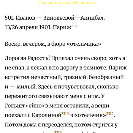
Иванов Вячеслав Иванович
501. Иванов — Зиновьевой—Аннибал.
13/26 апреля 1903. Париж
2312
Воскр. вечером, в бюро «отельчика»
Дорогая Радость! Приехал очень скоро; хоть я
не спал, а лежал всю дорогу в темноте. Париж
встретил ненастный, грязный, безобразный
и — милый. Здесь я почувствовал, сколько
пережитого связывают меня с ним. У
Гольшт<ейно>в меня оставили, а вещи
2313
2314
поехали с Каролиной
в «отельчик»
.
Потом дома я переоделся, потом стригся у
2315