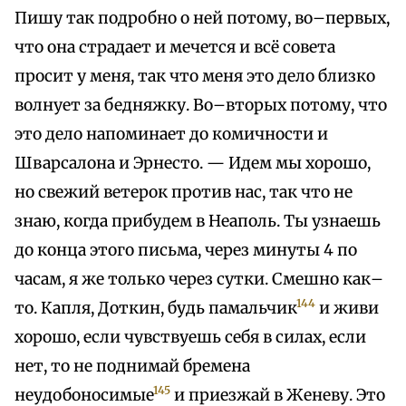
Пишу так подробно о ней потому, во–первых,
что она страдает и мечется и всё совета
просит у меня, так что меня это дело близко
волнует за бедняжку. Во–вторых потому, что
это дело напоминает до комичности и
Шварсалона и Эрнесто. — Идем мы хорошо,
но свежий ветерок против нас, так что не
знаю, когда прибудем в Неаполь. Ты узнаешь
до конца этого письма, через минуты 4 по
часам, я же только через сутки. Смешно как–
144
то. Капля, Доткин, будь памальчик
и живи
хорошо, если чувствуешь себя в силах, если
нет, то не поднимай бремена
145
неудобоносимые
и приезжай в Женеву. Это