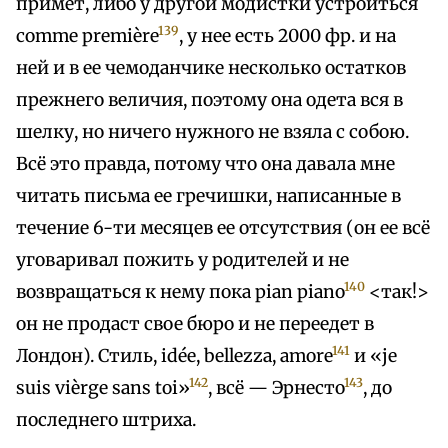
примет, либо у другой модистки устроиться
139
comme première
, у нее есть 2000 фр. и на
ней и в ее чемоданчике несколько остатков
прежнего величия, поэтому она одета вся в
шелку, но ничего нужного не взяла с собою.
Всё это правда, потому что она давала мне
читать письма ее гречишки, написанные в
течение 6-ти месяцев ее отсутствия (он ее всё
уговаривал пожить у родителей и не
140
возвращаться к нему пока pian piano
<так!>
он не продаст свое бюро и не переедет в
141
Лондон). Стиль, idée, bellezza, amore
и «je
142
143
suis vièrge sans toi»
, всё — Эрнесто
, до
последнего штриха.