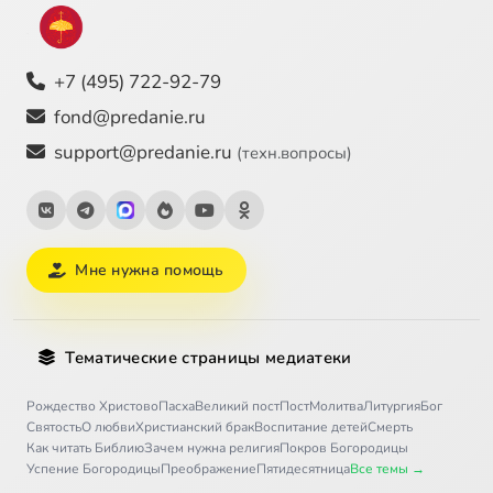
+7 (495) 722-92-79
fond@predanie.ru
support@predanie.ru
(техн.вопросы)
Мне нужна помощь
Тематические страницы медиатеки
Рождество Христово
Пасха
Великий пост
Пост
Молитва
Литургия
Бог
Святость
О любви
Христианский брак
Воспитание детей
Смерть
Как читать Библию
Зачем нужна религия
Покров Богородицы
Успение Богородицы
Преображение
Пятидесятница
Все темы →