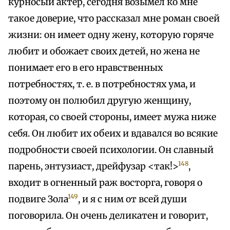
курносый актер, сегодня возымел ко мне
такое доверие, что рассказал мне роман своей
жизни: он имеет одну жену, которую горяче
любит и обожает своих детей, но жена не
понимает его в его нравственных
потребностях, т. е. в потребностях ума, и
поэтому он полюбил другую женщину,
которая, со своей стороны, имеет мужа ниже
себя. Он любит их обеих и вдавался во всякие
подробности своей психологии. Он славный
148
парень, энтузиаст, дрейфузар <так!>
,
входит в огненный раж восторга, говоря о
149
подвиге Зола
, и я с ним от всей души
поговорила. Он очень деликатен и говорит,