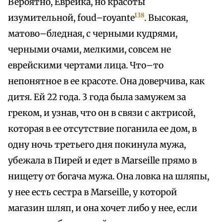
Вероятно, Еврейка, но красоты
138
изумительной, foud–royante
. Высокая,
матово–бледная, с черными кудрями,
черными очами, мелкими, совсем не
еврейскими чертами лица. Что–то
непонятное в ее красоте. Она доверчива, как
дитя. Ей 22 года. 3 года была замужем за
греком, и узнав, что он в связи с актрисой,
которая в ее отсутствие поганила ее дом, в
одну ночь третьего дня покинула мужа,
убежала в Пирей и едет в Marseille прямо в
нищету от богача мужа. Она ловка на шляпы,
у нее есть сестра в Marseille, у которой
магазин шляп, и она хочет либо у нее, если