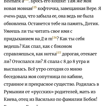
Bismark’a
. Брось его кошке! Там же моя
135
новая мовная
кофточка, завещанная Вере. Я
очень
рада, что забыла ее, она ведь не была
обновлена. Останется тебе на память, Дотик.
Умеешь ли ты читать свое имя с
136
придыханием на
Д
и m
? Как ты себя
ведешь? Как спал, как с бэконом
137
справляешься, как нотка
дорогая, отекает
ли? Отоспался ли? Я спала с 8 до 8 утра и
выспалась. Всё утро сегодня со мною
беседовала моя сопутница по кабине,
странное и прекрасное существо. Родилась в
Румынии от «русских» родителей, мать из
Киева, отец из Василько по фамилии Бобок!