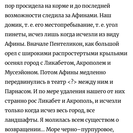
пор просидела на корме и до последней
возможности следила за Афинами. Наш
домик, т. е. его местопребывание, т. е. угол
пинеты, исчез лишь когда исчезли из виду
Афины. Вначале Пентеликон, как большой
орел с широкими распростертыми крыльями
осенял город с Ликабетом, Акрополем и
Мусеэйоном. Потом Афины медленно
передвинулись в театр <?> между ним и
Парнасом. И по мере удаления нашего от них
странно рос Ликабет и Акрополь, и исчезли
только когда исчез весь город, все
ландшафты. Я молилась всем существом о
возвращении… Море черно–пурпуровое,