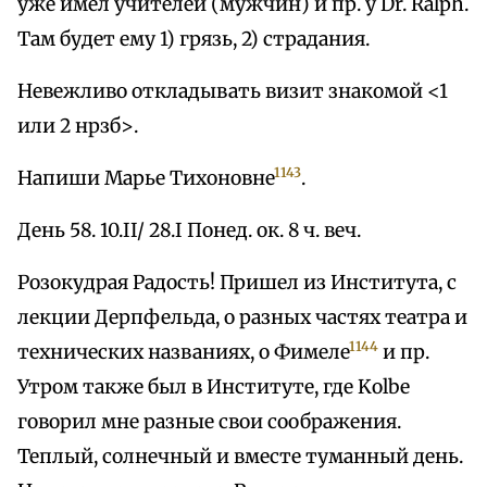
уже имел учителей (мужчин) и пр. у Dr. Ralph.
Там будет ему 1) грязь, 2) страдания.
Невежливо откладывать визит знакомой <1
или 2 нрзб>.
1143
Напиши Марье Тихоновне
.
День 58. 10.II/ 28.I Понед. ок. 8 ч. веч.
Розокудрая Радость! Пришел из Института, с
лекции Дерпфельда, о разных частях театра и
1144
технических названиях, о Фимеле
и пр.
Утром также был в Институте, где Kolbe
говорил мне разные свои соображения.
Теплый, солнечный и вместе туманный день.