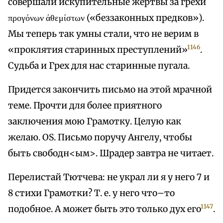
совершали искупительные жертвы за грехи
προγόνων άθεμίστων («беззаконных предков»).
Мы теперь так умны стали, что не верим в
1146
«проклятия старинных преступлений»
.
Судьба и Грех для нас старинные пугала.
Придется закончить письмо на этой мрачной
теме. Прочти для более приятного
заключения мою Грамотку. Целую как
желаю. OS. Письмо поручу Ангелу, чтобы
быть свободн<ым>. Шрадер завтра не читает.
Перелистай Тютчева: не украл ли я у него 7 и
8 стихи Грамотки? Т. е. у него что–то
1147
подобное. А может быть это только дух его
.