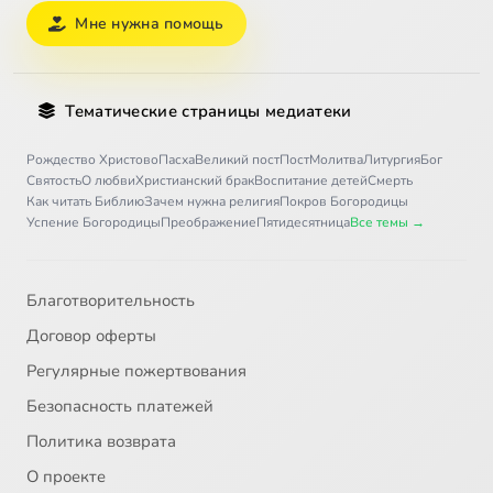
Мне нужна помощь
Тематические страницы медиатеки
Рождество Христово
Пасха
Великий пост
Пост
Молитва
Литургия
Бог
Святость
О любви
Христианский брак
Воспитание детей
Смерть
Как читать Библию
Зачем нужна религия
Покров Богородицы
Успение Богородицы
Преображение
Пятидесятница
Все темы →
Благотворительность
Договор оферты
Регулярные пожертвования
Безопасность платежей
Политика возврата
О проекте