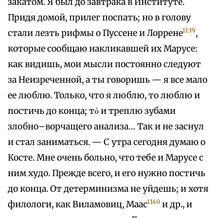
закатом. Я был до завтрака в Институте.
Придя домой, прилег поспать; но в голову
1139
стали лезть рифмы о Пуссене и Лоррене
,
которые сообщаю накликавшей их Марусе:
как видишь, мои мысли постоянно следуют
за Неизреченной, а ты говоришь — я все мало
ее люблю. Только, что я люблю, то люблю и
постичь до конца; тό и треплю зубами
злобно–ворчащего анализа… Так и не заснул
и стал заниматься. — С утра сегодня думаю о
Косте. Мне очень больно, что тебе и Марусе с
ним худо. Прежде всего, и его нужно постичь
до конца. От детерминизма не уйдешь; и хотя
1140
филологи, как Виламовиц, Маас
и др., и