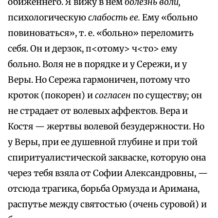
обиженнего. Я вижу в нем
болезнь воли,
психологическую
слабость ее.
Ему «больно
повиноваться», т. е. «больно» переломить
себя. Он и дерзок, п<отому> ч<то> ему
больно. Воля не в порядке и у Сережи, и у
Веры. Но Сережа гармоничен, потому что
кроток (покорен) и
согласен
по существу; он
не страдает от волевых аффектов. Вера и
Костя — жертвы волевой безудержности. Но
у Веры, при ее душевной глубине и при той
спиритуалистической закваске, которую она
через тебя взяла от Софии Александровны, —
отсюда трагика, борьба Ормузда и Аримана,
распутье между святостью (очень суровой) и