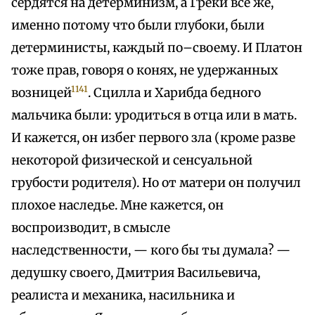
сердятся на детерминизм, а Греки все же,
именно потому что были глубоки, были
детерминисты, каждый по–своему. И Платон
тоже прав, говоря о конях, не удержанных
1141
возницей
. Сцилла и Харибда бедного
мальчика были: уродиться в отца или в мать.
И кажется, он избег первого зла (кроме разве
некоторой физической и сенсуальной
грубости родителя). Но от матери он получил
плохое наследье. Мне кажется, он
воспроизводит, в смысле
наследственности, — кого бы ты думала? —
дедушку своего, Дмитрия Васильевича,
реалиста и механика, насильника и