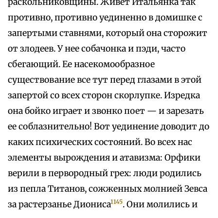
раскольниковщины. Живет Итальянка так
противно, противно уединенно в домишке с
запертыми ставнями, который она сторожит
от злодеев. У нее собачонка и пэди, часто
сбегающий. Ее насекомообразное
существование все тут перед глазами в этой
запертой со всех сторон скорлупке. Изредка
она бойко играет и звонко поет — и зарезать
ее соблазнительно! Вот уединение доводит до
каких психических состояний. Во всех нас
элементы вырождения и атавизма: Орфики
верили в первородный грех: люди родились
из пепла Титанов, сожженных молнией Зевса
1145
за растерзанье Диониса
. Они молились и