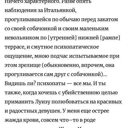
Ничего характерного. Разве опять
наблюдения за Итальянкой,
прогуливавшейся по обычаю перед закатом
со своей собачонкой и своим маленьким
невольником по [утренней] нижней [рампе]
террасе, и смутное психопатическое
ощущение, мною подчас испытываемое при
этом зрелище (обыкновенно, впрочем, она
прогуливается сам друг с собачонкой)…
Видишь ли? психопаты — все мы. И ты
также, когда хочешь с убийственною целью
приманить Луизу полюбоваться на красивых
и радостных девушек. У меня еще острее
жажда крови, совсем что–то в роде