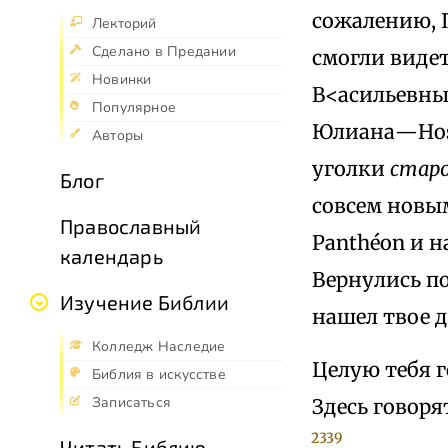
сожалению, 
Лекторий
Сделано в Предании
смогли виде
Новинки
В<асильевны>
Популярное
Юлиана—Hospi
Авторы
уголки
старо
Блог
совсем новым
Православный
Panthéon и н
календарь
Вернулись п
Изучение Библии
нашел твое 
Колледж Наследие
Целую тебя г
Библия в искусстве
Записаться
Здесь говор
2339
.
Читать Библию