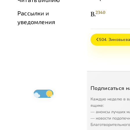
Рассылки и
2340
В.
уведомления
504. Зиновьев
Подписаться н
Каждую неделю в в
ящике:
— анонсы лучших м
— новости подопеч
Благотворительного