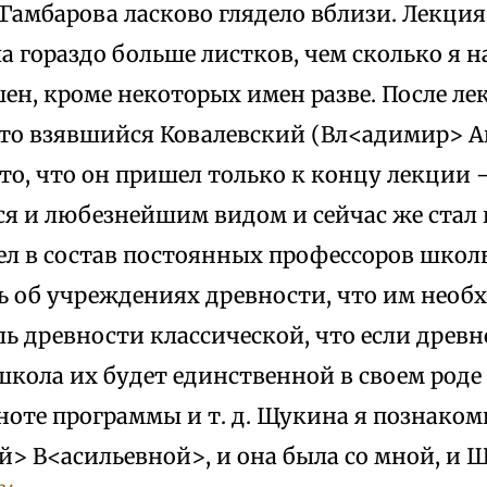
Гамбарова ласково глядело вблизи. Лекция
а гораздо больше листков, чем сколько я н
ен, кроме некоторых имен разве. После ле
то взявшийся Ковалевский (Вл<адимир> А
а то, что он пришел только к концу лекции 
 и любезнейшим видом и сейчас же стал 
ел в состав постоянных профессоров школы
ь об учреждениях древности, что им необ
ь древности классической, что если древ
школа их будет единственной в своем роде
ноте программы и т. д. Щукина я познаком
й> В<асильевной>, и она была со мной, и