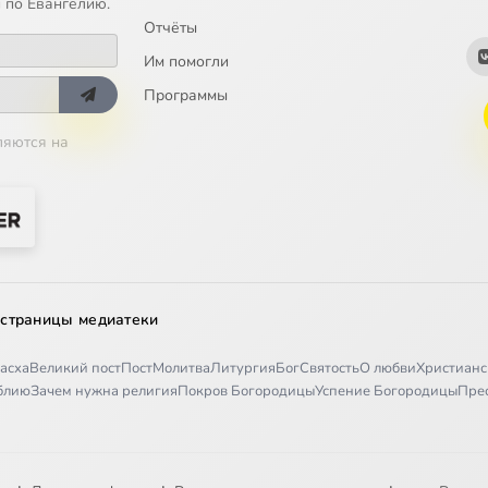
 по Евангелию.
Отчёты
Им помогли
Программы
ляются на
 страницы медиатеки
асха
Великий пост
Пост
Молитва
Литургия
Бог
Святость
О любви
Христианс
иблию
Зачем нужна религия
Покров Богородицы
Успение Богородицы
Пре