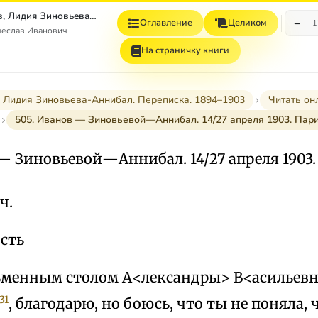
Вячеслав Иванов, Лидия Зиновьева–Аннибал Переписка. 1894–1903. Том II
−
Оглавление
Целиком
1
чеслав Иванович
На страничку книги
 Лидия Зиновьева-Аннибал. Переписка. 1894–1903
Читать он
505. Иванов — Зиновьевой—Аннибал. 14/27 апреля 1903. Пар
— Зиновьевой—Аннибал. 14/27 апреля 1903
ч.
сть
ьменным столом А<лександры> В<асильевн
31
, благодарю, но боюсь, что ты не поняла, 