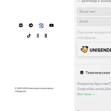
— разговор о жизни
Рассылки осуществ
платформе
Тематические
Рождество Христово
П
Смерть
Как читать Б
© 2005-2026 Благотворительный фонд
«Предание»
Все темы →