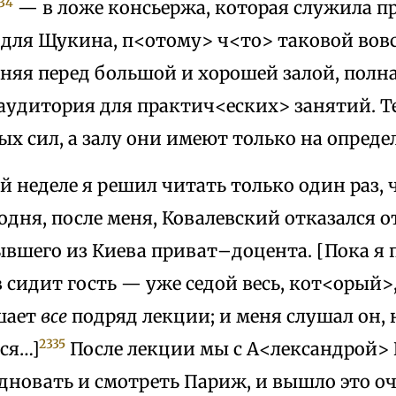
34
— в ложе консьержа, которая служила п
ля Щукина, п<отому> ч<то> таковой вовсе 
няя перед большой и хорошей залой, полна
аудитория для практич<еских> занятий. Т
х сил, а залу они имеют только на опреде
 неделе я решил читать только один раз,
годня, после меня, Ковалевский отказался о
вшего из Киева приват–доцента. [Пока я 
сидит гость — уже седой весь, кот<орый>
шает
все
подряд лекции; и меня слушал он, 
2335
ся…]
После лекции мы с А<лександрой>
дновать и смотреть Париж, и вышло это оч