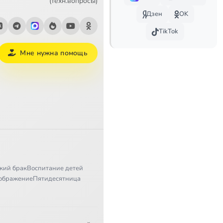
(техн.вопросы)
Дзен
OK
TikTok
Мне нужна помощь
кий брак
Воспитание детей
ображение
Пятидесятница