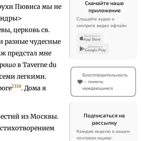
Скачайте наше
арухи Пювиса мы не
приложение
андры>
Слушайте аудио и
смотрите видео офлайн
вы, церковь св.
Загрузите в
App Store
ли разные чудесные
Доступно в
Google Play
иж предстал мне
орошо
в Taverne du
Благотворительность
всеми легкими.
— помочь
2338
роге
. Дома я
нуждающимся
Подписаться на
вестий из Москвы.
рассылку
 стихотворением
Каждую неделю в вашем
почтовом ящике: