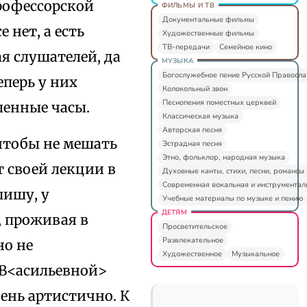
рофессорской
ФИЛЬМЫ И ТВ
Документальные фильмы
нет, а есть
Художественные фильмы
ТВ-передачи
Семейное кино
я слушателей, да
МУЗЫКА
Богослужебное пение Русской Правосл
еперь у них
Колокольный звон
Песнопения поместных церквей
ленные часы.
Классическая музыка
Авторская песня
 чтобы не мешать
Эстрадная песня
Этно, фольклор, народная музыка
т своей лекции в
Духовные канты, стихи, песни, романсы
Современная вокальная и инструментал
пишу, у
Учебные материалы по музыке и пению
ДЕТЯМ
, проживая в
Просветительское
Развлекательное
но не
Художественное
Музыкальное
 В<асильевной>
ень артистично. К