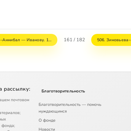
161 / 182
а–Аннибал — Иванову. 1…
506. Зиновьева
а рассылку:
Благотворительность
ашем почтовом
Благотворительность — помочь
нуждающимся
атериалов;
ных
О фонде
 фонда;
Новости