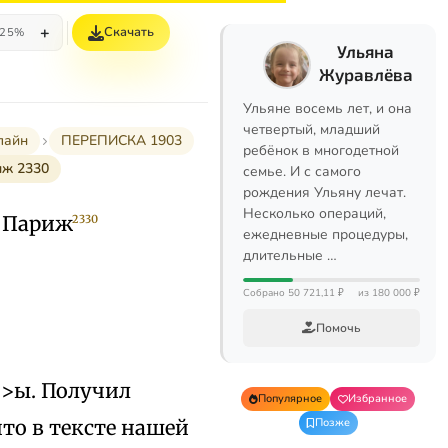
+
Скачать
25%
Ульяна
Журавлёва
Ульяне восемь лет, и она
четвертый, младший
лайн
ПЕРЕПИСКА 1903
ребёнок в многодетной
иж 2330
семье. И с самого
рождения Ульяну лечат.
Несколько операций,
. Париж
2330
ежедневные процедуры,
длительные …
Собрано 50 721,11 ₽
из 180 000 ₽
Помочь
>ы. Получил
Популярное
Избранное
что в тексте нашей
Позже