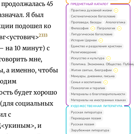
 продолжалась 45
ПРЕДМЕТНЫЙ КАТАЛОГ
Практика духовной жизни
азначал. Я был
Систематическое богословие
Проповеди, беседы
Апологетика
кции подошел ко
Философия
Патрология
Литургическое богословие
2333
вг<устович>
История Церкви
Единство и разделения христиан
— на 10 минут) с
Религиоведение
говорить мне,
Искусство и культура
Политика. Экономика. Общество. Публи
, а именно, чтобы
Жития святых, биографии
Мемуары, дневники, письма
ходим
Семья и воспитание
Психология и терапия
ность будет хорошо
Материалы о благотворительности
Материалы на иностранных языках
 (для социальных
ХУДОЖЕСТВЕННАЯ ЛИТЕРАТУРА
Русская литература
ил с
Переводная поэзия
 Щ<укиным>, и
Русская поэзия
Зарубежная литература