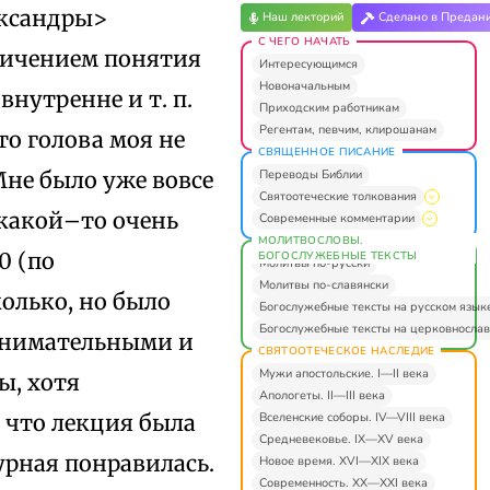
ксандры>
Наш лекторий
Сделано в Предан
С ЧЕГО НАЧАТЬ
еличением понятия
Интересующимся
Новоначальным
внутренне и т. п.
Приходским работникам
Регентам, певчим, клирошанам
то голова моя не
СВЯЩЕННОЕ ПИСАНИЕ
Переводы Библии
Мне было уже вовсе
Святоотеческие толкования
ь какой–то очень
Современные комментарии
МОЛИТВОСЛОВЫ.
0 (по
БОГОСЛУЖЕБНЫЕ ТЕКСТЫ
Молитвы по-русски
Молитвы по-славянски
колько, но было
Богослужебные тексты на русском язык
Богослужебные тексты на церковнослав
ь внимательными и
СВЯТООТЕЧЕСКОЕ НАСЛЕДИЕ
Мужи апостольские. I—II века
ы, хотя
Апологеты. II—III века
Вселенские соборы. IV—VIII века
 что лекция была
Средневековье. IX—XV века
урная понравилась.
Новое время. XVI—XIX века
Современность. XX—XXI века