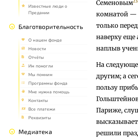
23
Семеновым
Известные люди о
Предании
комнатой — д
только перед
Благотворительность
наверху еще 
О нашем фонде
наплыв учены
Новости
Отчёты
На следующей
Им помогли
Мы помним
другим; а се
Программы фонда
пользу прибы
Мне нужна помощь
Гольштейнов 
Контакты
Париже, слу
Все платежи
Реквизиты
высказывает
Медиатека
решили праз