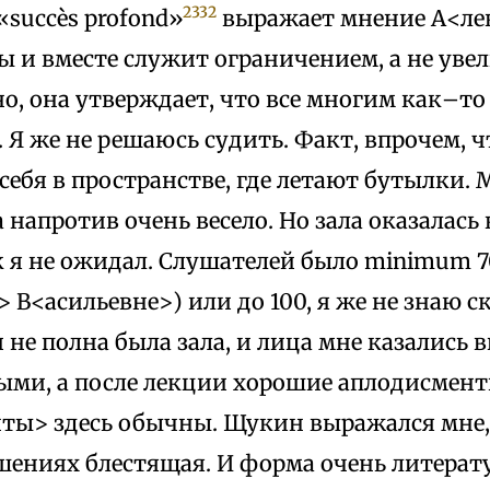
2332
succès profond»
выражает мнение А<ле
ы и вместе служит ограничением, а не ув
но, она утверждает, что все многим как–то 
 Я же не решаюсь судить. Факт, впрочем, ч
себя в пространстве, где летают бутылки. 
а напротив очень весело. Но зала оказалас
 я не ожидал. Слушателей было minimum 7
 В<асильевне>) или до 100, я же не знаю с
и не полна была зала, и лица мне казалис
ыми, а после лекции хорошие аплодисмент
ты> здесь обычны. Щукин выражался мне,
шениях блестящая. И форма очень литерат