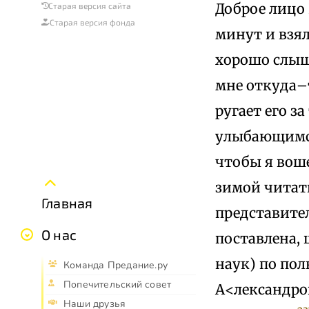
Доброе лицо 
Старая версия сайта
Старая версия фонда
минут и взял
хорошо слыш
мне откуда–
ругает его з
улыбающимся
чтобы я вош
зимой читат
Главная
представител
О нас
поставлена, 
наук) по пол
Команда Предание.ру
Попечительский совет
А<лександро
Наши друзья