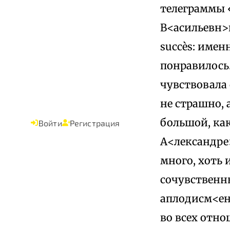
телеграммы «
В<асильевн>
succès: имен
понравилось.
чувствовала 
не страшно, 
большой, как
Войти
Регистрация
А<лександре>
много, хоть 
сочувственн
аплодисм<ен
во всех отно