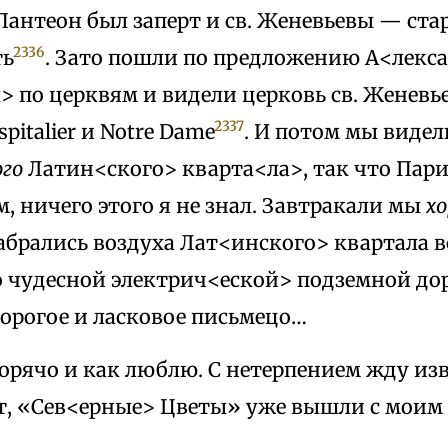
Пантеон был заперт и св. Женевьевы — ст
2336
ть
. Зато пошли по предложению А<лекс
 по церквям и видели церковь св. Женевье
2337
talier и Notre Dame
. И потом мы виде
го
Латин<ского> кварта<ла>, так что Пар
, ничего этого я не знал. Завтракали мы
х
абрались воздуха Лат<инского> квартала 
о чудесной электрич<еской> подземной до
дорогое и ласковое письмецо…
орячо и как люблю. С нетерпением жду из
ят, «Сев<ерные> Цветы» уже вышли с моим