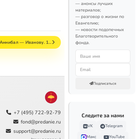
— анонсы лучших
материалов;
— разговор о жизни по
Евангелию;
— новости подопечных
Благотворительного
–Аннибал — Иванову. 1…
фонда.
Подписаться
+7 (495) 722-92-79
Следите за нами
fond@predanie.ru
VK
Telegram
support@predanie.ru
Макс
YouTube