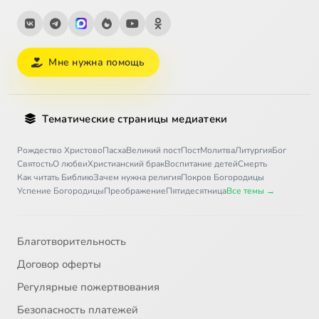
Мне нужна помощь
Тематические страницы медиатеки
Рождество Христово
Пасха
Великий пост
Пост
Молитва
Литургия
Бог
Святость
О любви
Христианский брак
Воспитание детей
Смерть
Как читать Библию
Зачем нужна религия
Покров Богородицы
Успение Богородицы
Преображение
Пятидесятница
Все темы →
Благотворительность
Договор оферты
Регулярные пожертвования
Безопасность платежей