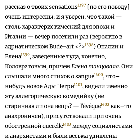
1397
рассказ о твоих sensations
[по его поводу]
очень интересны; и я уверен, что такой —
столь характеристический для эпохи и
Италии — вечер посетили раз (вероятно в
1398
адриатическом Bude–art <?>
) Опалин и
1399
Елена
, заведенные туда, конечно,
Коловратовым, причем
Елена танцовала.
Они
1400
слышали много стихов о sangue
, что–
1401
нибудь новое Ады Негри
, видели именно
эту аллегорическую комедийку (не
1402
старинная ли она вещь? — l’évéque
как–то
анахроничен), присутствовали при очень
1403
обостренной querelle
между социалистами
и анархистами и были весьма удивлены