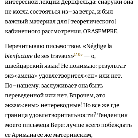
интересной лекции Дерпфельда: снаружи она
не могла состояться из–за ветра, и был
важный материал для [теоретического]
кабинетного рассмотрения. ORASEMPRE.
Перечитываю письмо твое. «Néglige la
1405
bienfacture
de ses travaux»
— о,
швейцарский язык! He понимаю: результат
экз<амена> удовлетворител<ен> или нет.
По–нашему: заслуживает она быть
переведенной или нет. Впрочем, это
экзам<ены> непереводные! Но все же где
граница удовлетворительности? Тенденция
моего письмеца Вере: лучше всего побеждать
ее Аримана ее же материнским,