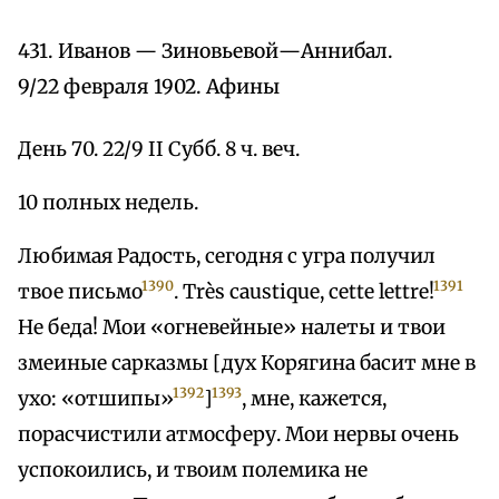
431. Иванов — Зиновьевой—Аннибал.
9/22 февраля 1902. Афины
День 70. 22/9 II Субб. 8 ч. веч.
10 полных недель.
Любимая Радость, сегодня с угра получил
1390
1391
твое письмо
. Très caustique, cette lettre!
He беда! Мои «огневейные» налеты и твои
змеиные сарказмы [дух Корягина басит мне в
1392
1393
ухо: «отшипы»
]
, мне, кажется,
порасчистили атмосферу. Мои нервы очень
успокоились, и твоим полемика не