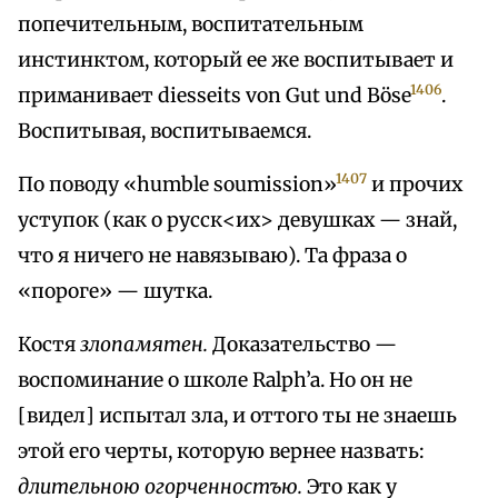
попечительным, воспитательным
инстинктом, который ее же воспитывает и
1406
приманивает diesseits von Gut und Böse
.
Воспитывая, воспитываемся.
1407
По поводу «humble soumission»
и прочих
уступок (как о русск<их> девушках — знай,
что я ничего не навязываю). Та фраза о
«пороге» — шутка.
Костя
злопамятен.
Доказательство —
воспоминание о школе Ralph’a. Но он не
[видел] испытал зла, и оттого ты не знаешь
этой его черты, которую вернее назвать:
длительною огорченностъю.
Это как у