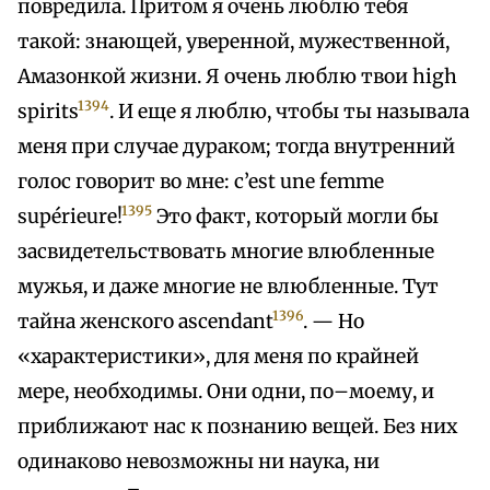
повредила. Притом я очень люблю тебя
такой: знающей, уверенной, мужественной,
Амазонкой жизни. Я очень люблю твои high
1394
spirits
. И еще я люблю, чтобы ты называла
меня при случае дураком; тогда внутренний
голос говорит во мне: c’est une femme
1395
supérieure!
Это факт, который могли бы
засвидетельствовать многие влюбленные
мужья, и даже многие не влюбленные. Тут
1396
тайна женского ascendant
. — Но
«характеристики», для меня по крайней
мере, необходимы. Они одни, по–моему, и
приближают нас к познанию вещей. Без них
одинаково невозможны ни наука, ни