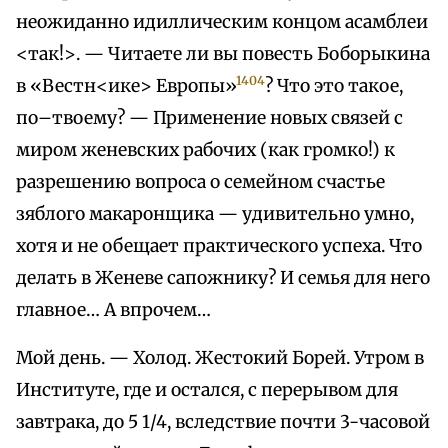
неожиданно идиллическим концом асамблеи
<так!>. — Читаете ли вы повесть Боборыкина
1404
в «Вестн<ике> Европы»
? Что это такое,
по–твоему? — Применение новых связей с
миром женевских рабочих (как громко!) к
разрешению вопроса о семейном счастье
зяблого макаронщика — удивительно умно,
хотя и не обещает практического успеха. Что
делать в Женеве сапожнику? И семья для него
главное… А впрочем…
Мой день. — Холод. Жестокий Борей. Утром в
Институте, где и остался, с перерывом для
завтрака, до 5 1/4, вследствие почти 3-часовой