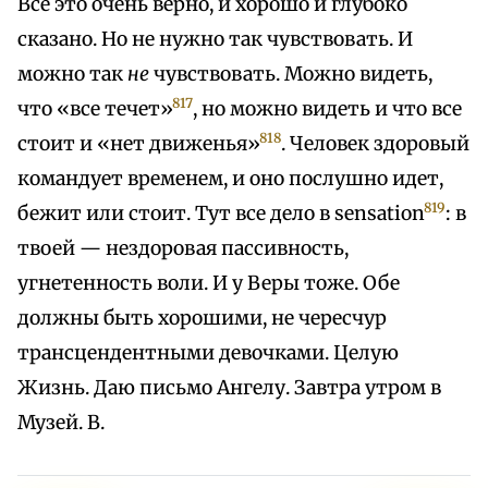
Все это очень верно, и хорошо и глубоко
сказано. Но не нужно так чувствовать. И
можно так
не
чувствовать. Можно видеть,
817
что «все течет»
, но можно видеть и что все
818
стоит и «нет движенья»
. Человек здоровый
командует временем, и оно послушно идет,
819
бежит или стоит. Тут все дело в sensation
: в
твоей — нездоровая пассивность,
угнетенность воли. И у Веры тоже. Обе
должны быть хорошими, не чересчур
трансцендентными девочками. Целую
Жизнь. Даю письмо Ангелу. Завтра утром в
Музей. В.