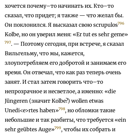
хочется почему–то начинать их. Кто–то
сказал, что придет; я также — что желал бы.
796
Он поклонился. Я высказал свою scrupulos
Kolbe, но он уверил меня: «Er tut es sehr geme»
797
. — Поэтому сегодня, при встрече, я сказал
Вильгельму, что мы, кажется,
злоупотребляем его добротой и занимаем его
время. Он отвечал, что как раз теперь очень
занят. И стал затем говорить что–то
непрозрачное и несветлое, а именно: «die
Jüngeren (значит Kolbe?) wollen etwas
798
Unedi<e>rtes haben»
, но обломки такие
небольшие и так разбиты, что требуется «ein
799
sehr geübtes Auge»
, чтобы их собрать и