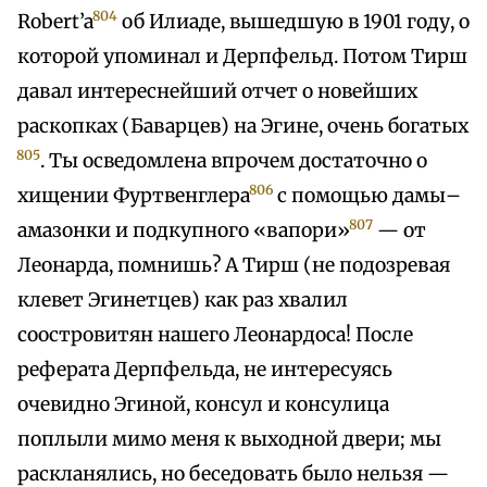
804
Robert’a
об Илиаде, вышедшую в 1901 году, о
которой упоминал и Дерпфельд. Потом Тирш
давал интереснейший отчет о новейших
раскопках (Баварцев) на Эгине, очень богатых
805
. Ты осведомлена впрочем достаточно о
806
хищении Фуртвенглера
с помощью дамы–
807
амазонки и подкупного «вапори»
— от
Леонарда, помнишь? А Тирш (не подозревая
клевет Эгинетцев) как раз хвалил
соостровитян нашего Леонардоса! После
реферата Дерпфельда, не интересуясь
очевидно Эгиной, консул и консулица
поплыли мимо меня к выходной двери; мы
раскланялись, но беседовать было нельзя —