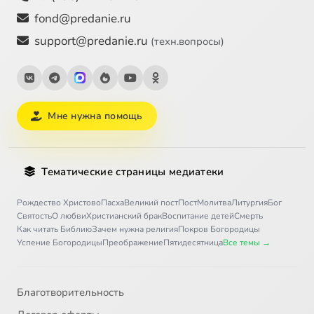
fond@predanie.ru
support@predanie.ru
(техн.вопросы)
Мне нужна помощь
Тематические страницы медиатеки
Рождество Христово
Пасха
Великий пост
Пост
Молитва
Литургия
Бог
Святость
О любви
Христианский брак
Воспитание детей
Смерть
Как читать Библию
Зачем нужна религия
Покров Богородицы
Успение Богородицы
Преображение
Пятидесятница
Все темы →
Благотворительность