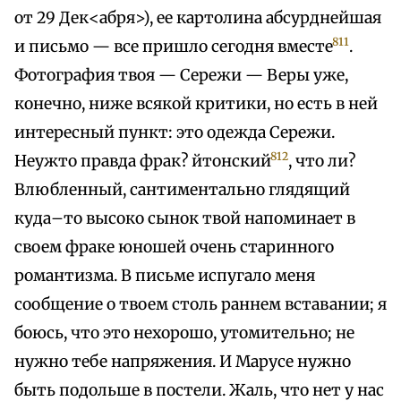
от 29 Дек<абря>), ее картолина абсурднейшая
811
и письмо — все пришло сегодня вместе
.
Фотография твоя — Сережи — Веры уже,
конечно, ниже всякой критики, но есть в ней
интересный пункт: это одежда Сережи.
812
Неужто правда фрак? йтонский
, что ли?
Влюбленный, сантиментально глядящий
куда–то высоко сынок твой напоминает в
своем фраке юношей очень старинного
романтизма. В письме испугало меня
сообщение о твоем столь раннем вставании; я
боюсь, что это нехорошо, утомительно; не
нужно тебе напряжения. И Марусе нужно
быть подольше в постели. Жаль, что нет у нас