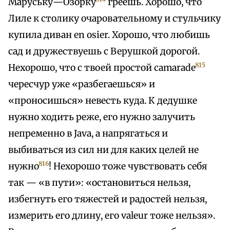
Маруську—Озорку
греешь. Хорошо, что
Лиле к столику очаровательному и стульчику
купила диван en osier. Хорошо, что любишь
сад и дружествуешь с Верушкой дорогой.
815
Нехорошо, что с твоей простой camarade
чересчур уже «разбегаешься» и
«проносишься» невесть куда. К дедушке
нужно ходить реже, его нужно залучить
непременно в Java, а напрягаться и
выбиваться из сил ни для каких целей не
816
нужно
! Нехорошо тоже чувствовать себя
так — «в пути»: «остановиться нельзя,
избегнуть его тяжестей и радостей нельзя,
измерить его длину, его valeur тоже нельзя».