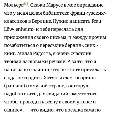
813
Мольера
. Скажи Марусе в мое оправдание,
что у меня целая библиотека франц<узских>
классиков в Берлине. Нужно написать Frau
Löw<enheim> и тебе переслать для
приложения своего письма, и между прочим
позаботиться о пересылке берлин<ских>
книг. Милая Радость, я очень счастлив
твоими ласковыми речами. А за то, что я
написал в отчаянии, что не стоит приезжать
сюда, не сердись. Хотя ты
так
говоришь
(раньше) о «чужой стране, в которую
надобно ехать для свиданий, вместо того
чтобы проводить весну в своем уголке и
садике», — что видно, что поездка сама по