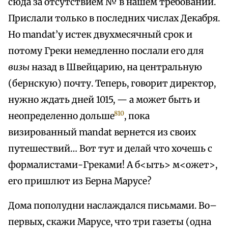
сюда за отсутствием № в нашем требовании.
Прислали только в последних числах Декабря.
Но mandat’y истек двухмесячный срок и
потому Греки немедленно послали его для
визы
назад в Швейцарию, на центральную
(бернскую) почту. Теперь, говорит директор,
нужно ждать дней 1015, — а может быть и
810
неопределенно дольше
, пока
визированный mandat вернется из своих
путешествий… Вот тут и делай что хочешь с
формалистами-Греками! А б<ыть> м<ожет>,
его пришлют из Берна Марусе?
Дома пополудни наслаждался письмами. Во–
первых, скажи Марусе, что три газеты (одна