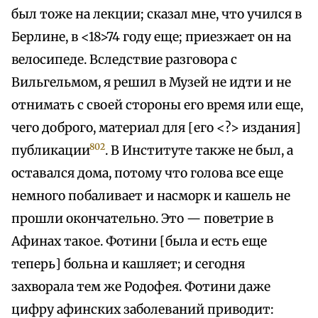
был тоже на лекции; сказал мне, что учился в
Берлине, в <18>74 году еще; приезжает он на
велосипеде. Вследствие разговора с
Вильгельмом, я решил в Музей не идти и не
отнимать с своей стороны его время или еще,
чего доброго, материал для [его <?> издания]
802
публикации
. В Институте также не был, а
оставался дома, потому что голова все еще
немного побаливает и насморк и кашель не
прошли окончательно. Это — поветрие в
Афинах такое. Фотини [была и есть еще
теперь] больна и кашляет; и сегодня
захворала тем же Родофея. Фотини даже
цифру афинских заболеваний приводит: