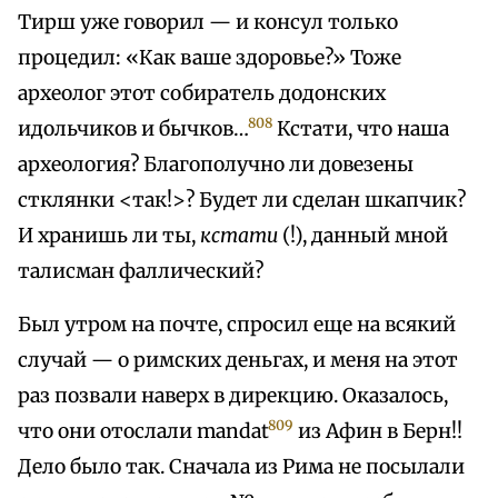
Тирш уже говорил — и консул только
процедил: «Как ваше здоровье?» Тоже
археолог этот собиратель додонских
808
идольчиков и бычков…
Кстати, что наша
археология? Благополучно ли довезены
стклянки <так!>? Будет ли сделан шкапчик?
И хранишь ли ты,
кстати
(!), данный мной
талисман фаллический?
Был утром на почте, спросил еще на всякий
случай — о римских деньгах, и меня на этот
раз позвали наверх в дирекцию. Оказалось,
809
что они отослали mandat
из Афин в Берн!!
Дело было так. Сначала из Рима не посылали