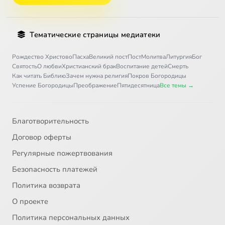
Тематические страницы медиатеки
Рождество Христово
Пасха
Великий пост
Пост
Молитва
Литургия
Бог
Святость
О любви
Христианский брак
Воспитание детей
Смерть
Как читать Библию
Зачем нужна религия
Покров Богородицы
Успение Богородицы
Преображение
Пятидесятница
Все темы →
Благотворительность
Договор оферты
Регулярные пожертвования
Безопасность платежей
Политика возврата
О проекте
Политика персональных данных