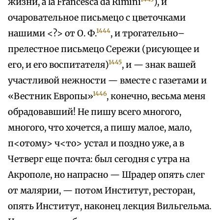
жизни, à la Francesca da Rimini
), и
очаровательное письмецо с цветочками
1444
нашими <?> от О. Ф.
, и трогательно–
прелестное письмецо Сережи (рисующее и
1445
его, и его воспитателя)
, и — знак вашей
участливой нежности — вместе с газетами и
1446
«Вестник Европы»
, конечно, весьма меня
обрадовавший! Не пишу всего многого,
многого, что хочется, а пишу малое, мало,
п<отому> ч<то> устал и поздно уже, а в
Четверг еще почта: был сегодня с утра на
Акрополе, но напрасно — Шрадер опять слег
от малярии, — потом Институт, ресторан,
опять Институт, наконец лекция Вильгельма.