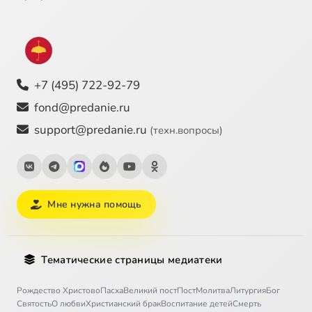
+7 (495) 722-92-79
fond@predanie.ru
support@predanie.ru
(техн.вопросы)
Мне нужна помощь
Тематические страницы медиатеки
Рождество Христово
Пасха
Великий пост
Пост
Молитва
Литургия
Бог
Святость
О любви
Христианский брак
Воспитание детей
Смерть