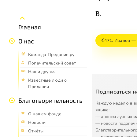
В.
Главная
О нас
471. Иванов —
Команда Предание.ру
Попечительский совет
Наши друзья
Известные люди о
Предании
Подписаться н
Благотворительность
Каждую неделю в в
ящике:
О нашем фонде
— анонсы лучших м
Новости
— новости подопеч
Благотворительного
Отчёты
— разговор о жизни