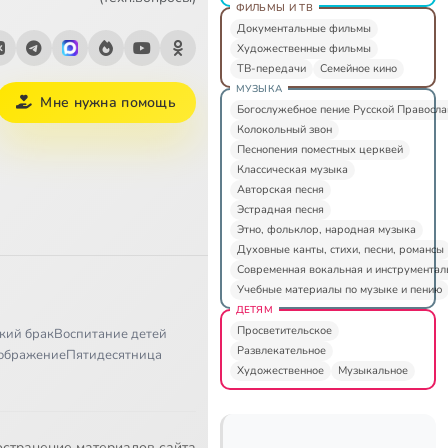
ФИЛЬМЫ И ТВ
Документальные фильмы
Художественные фильмы
ТВ-передачи
Семейное кино
МУЗЫКА
Мне нужна помощь
Богослужебное пение Русской Правосл
Колокольный звон
Песнопения поместных церквей
Классическая музыка
Авторская песня
Эстрадная песня
Этно, фольклор, народная музыка
Духовные канты, стихи, песни, романсы
Современная вокальная и инструментал
Учебные материалы по музыке и пению
ДЕТЯМ
Просветительское
кий брак
Воспитание детей
Развлекательное
ображение
Пятидесятница
Художественное
Музыкальное
остранение материалов сайта