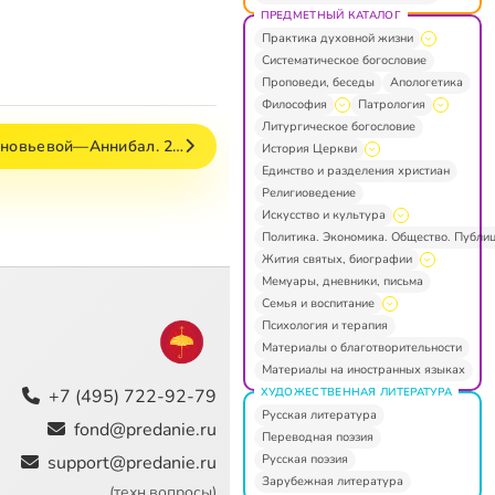
ПРЕДМЕТНЫЙ КАТАЛОГ
Практика духовной жизни
Систематическое богословие
Проповеди, беседы
Апологетика
Философия
Патрология
Литургическое богословие
иновьевой—Аннибал. 2…
История Церкви
Единство и разделения христиан
Религиоведение
Искусство и культура
Политика. Экономика. Общество. Публи
Жития святых, биографии
Мемуары, дневники, письма
Семья и воспитание
Психология и терапия
Материалы о благотворительности
Материалы на иностранных языках
ХУДОЖЕСТВЕННАЯ ЛИТЕРАТУРА
+7 (495) 722-92-79
Русская литература
fond@predanie.ru
Переводная поэзия
Русская поэзия
support@predanie.ru
Зарубежная литература
(техн.вопросы)