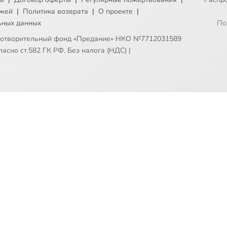
ежей
|
Политика возврата
|
О проекте
|
ьных данных
По
готворительный фонд «Предание» НКО №7712031589
асно ст.582 ГК РФ. Без налога (НДС)
|