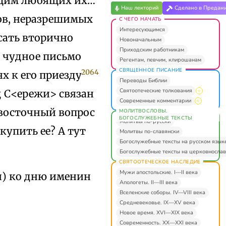
ящим любящих их…
Наш лекторий
Сделано в Предан
сов, неразрешимых
С ЧЕГО НАЧАТЬ
Интересующимся
сать вторично
Новоначальным
Приходским работникам
е чудное письмо
Регентам, певчим, клирошанам
СВЯЩЕННОЕ ПИСАНИЕ
2064
х к его приезду
Переводы Библии
Святоотеческие толкования
д С<ережи> связан
Современные комментарии
 восточный вопрос
МОЛИТВОСЛОВЫ.
БОГОСЛУЖЕБНЫЕ ТЕКСТЫ
Молитвы по-русски
купить ее? А тут
Молитвы по-славянски
Богослужебные тексты на русском язык
Богослужебные тексты на церковнослав
СВЯТООТЕЧЕСКОЕ НАСЛЕДИЕ
Мужи апостольские. I—II века
и) ко дню именин
Апологеты. II—III века
Вселенские соборы. IV—VIII века
Средневековье. IX—XV века
Новое время. XVI—XIX века
Современность. XX—XXI века