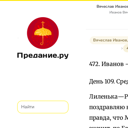
Иванов Вя
Вячеслав Иванов,
Предание.ру
472. Иванов 
День 109. Сре
Лиленька—Ра
поздравляю 
правда, что