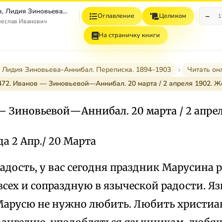
Вячеслав Иванов, Лидия Зиновьева–Аннибал Переписка. 1894–1903. Том II
−
Оглавление
Целиком
1
чеслав Иванович
На страничку книги
 Лидия Зиновьева-Аннибал. Переписка. 1894–1903
Читать он
472. Иванов — Зиновьевой—Аннибал. 20 марта / 2 апреля 1902. Ж
— Зиновьевой—Аннибал. 20 марта / 2 апрел
да 2 Апр./ 20 Марта
дость, у вас сегодня праздник Марусина 
всех и сопраздную в языческой радости. Я
 Марусю не нужно любить. Любить христ