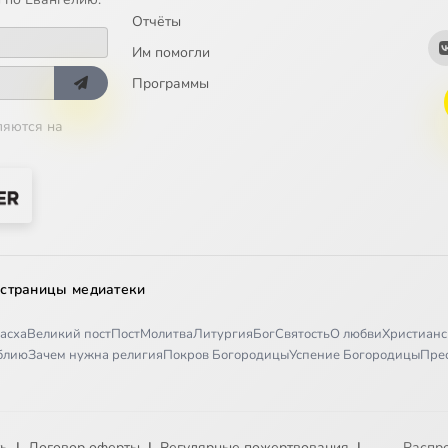
Отчёты
Им помогли
Программы
ляются на
 страницы медиатеки
асха
Великий пост
Пост
Молитва
Литургия
Бог
Святость
О любви
Христианс
иблию
Зачем нужна религия
Покров Богородицы
Успение Богородицы
Пре
ть
|
Договор оферты
|
Регулярные пожертвования
|
Распр