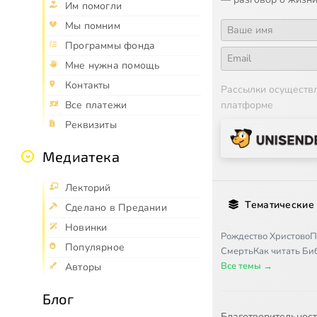
Им помогли
Мы помним
Программы фонда
Мне нужна помощь
Контакты
Рассылки осуществ
платформе
Все платежи
Реквизиты
Медиатека
Лекторий
Тематические
Сделано в Предании
Новинки
Рождество Христово
П
Популярное
Смерть
Как читать Б
Все темы →
Авторы
Блог
Благотворительнос