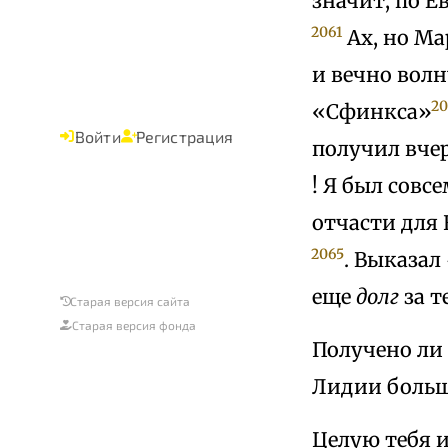
значит, по 
2061
Ах, но Ма
и вечно вол
20
«Сфинкса»
Войти
Регистрация
получил вче
! Я был совс
отчасти для 
2065
. Выказал
еще
долг
за т
Старая версия сайта
Старая версия фонда
Получено ли
Лидии больш
Целую тебя и