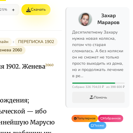
+
Скачать
25%
Захар
Мараров
Десятилетнему Захару
нужна новая коляска,
лайн
ПЕРЕПИСКА 1902
потом что старая
енева 2060
сломалась. А без коляски
он не сможет не только
просто выходить из дома,
я 1902. Женева
2060
но и продолжать лечение
в ре…
Собрано 326 704,03 ₽
из 398 600 ₽
Помочь
рождения;
зыческой — ибо
Популярное
Избранное
ианнейшую Марусю
Позже