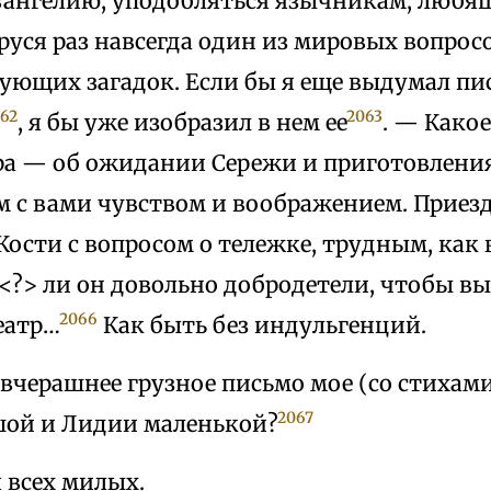
Евангелию, уподобляться язычникам, люб
руся раз навсегда один из мировых вопро
нующих загадок. Если бы я еще выдумал пи
62
2063
, я бы уже изобразил в нем ее
. — Како
ра — об ожидании Сережи и приготовления
ем с вами чувством и воображением. Приез
Кости с вопросом о тележке, трудным, как
 <?> ли он довольно добродетели, чтобы вы
2066
еатр…
Как быть без индульгенций.
 вчерашнее грузное письмо мое (со стихам
2067
ой и Лидии маленькой?
 всех милых.