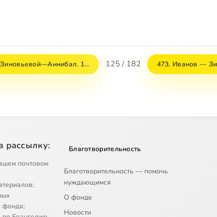
125 / 182
 Зиновьевой—Аннибал. 1…
473. Иванов — З
а рассылку:
Благотворительность
ашем почтовом
Благотворительность — помочь
нуждающимся
атериалов;
ных
О фонде
 фонда;
Новости
 по Евангелию.