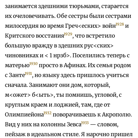
занимается здешними тюрьмами, старается
их очеловечивать. Обе сестры были сестрами
1928
милосердия во время Греч<еских> войн
и
1929
Критского восстания
, что встретило
большую вражду в здешних рус<ских>
чиновниках и < 1 нрзб>. Поселились теперь с
1930
матерью
просто в Афинах. Их семья родом
1931
с Занте
, но языку здесь пришлось учиться
сначала. Занимают они дом, который,
м<ожет> б<ыть>, ты помнишь, угловой, с
круглым краем и лоджией, там, где от
1932
Олимпиейона
поворачиваешь к Акрополю.
1933
Вид у них на колонны Зевса
— словом,
пейзаж в идеальном стиле. Я нарочно пришел