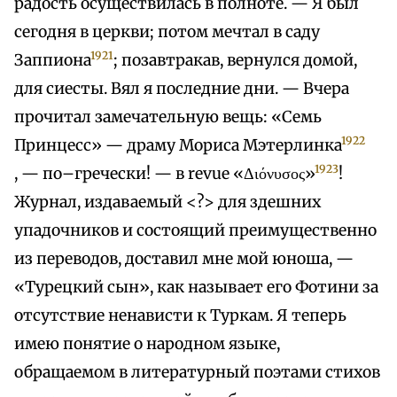
радость осуществилась в полноте. — Я был
сегодня в церкви; потом мечтал в саду
1921
Заппиона
; позавтракав, вернулся домой,
для сиесты. Вял я последние дни. — Вчера
прочитал замечательную вещь: «Семь
1922
Принцесс» — драму Мориса Мэтерлинка
1923
, — по–гречески! — в revue «Διόνυσος»
!
Журнал, издаваемый <?> для здешних
упадочников и состоящий преимущественно
из переводов, доставил мне мой юноша, —
«Турецкий сын», как называет его Фотини за
отсутствие ненависти к Туркам. Я теперь
имею понятие о народном языке,
обращаемом в литературный поэтами стихов