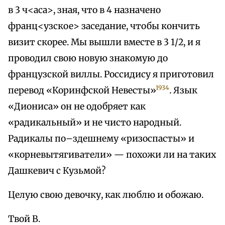
в 3 ч<аса>, зная, что в 4 назначено
франц<узское> заседание, чтобы кончить
визит скорее. Мы вышли вместе в 3 1/2, и я
проводил свою новую знакомую до
французской виллы. Россидису я приготовил
1934
перевод «Коринфской Невесты»
. Язык
«Диониса» он не одобряет как
«радикальный» и не чисто народный.
Радикалы по–здешнему «ризоспасты» и
«корневытягиватели» — похожи ли на таких
Дашкевич с Кузьмой?
Целую свою девочку, как люблю и обожаю.
Твой В.