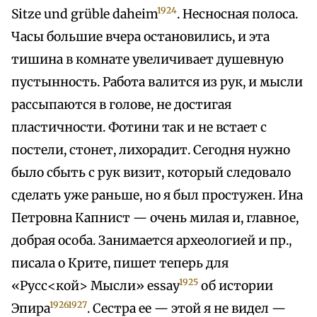
1924
Sitze und grüble daheim
. Несносная полоса.
Часы большие вчера остановились, и эта
тишина в комнате увеличивает душевную
пустынность. Работа валится из рук, и мысли
рассыпаются в голове, не достигая
пластичности. Фотини так и не встает с
постели, стонет, лихорадит. Сегодня нужно
было сбыть с рук визит, который следовало
сделать уже раньше, но я был простужен. Ина
Петровна Капнист — очень милая и, главное,
добрая особа. Занимается археологией и пр.,
писала о Крите, пишет теперь для
1925
«Русс<кой> Мысли» essay
об истории
1926
1927
Эпира
. Сестра ее — этой я не видел —