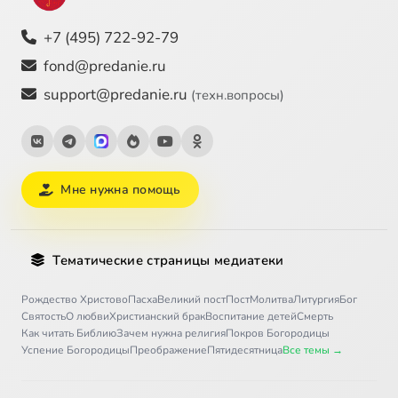
+7 (495) 722-92-79
fond@predanie.ru
support@predanie.ru
(техн.вопросы)
Мне нужна помощь
Тематические страницы медиатеки
Рождество Христово
Пасха
Великий пост
Пост
Молитва
Литургия
Бог
Святость
О любви
Христианский брак
Воспитание детей
Смерть
Как читать Библию
Зачем нужна религия
Покров Богородицы
Успение Богородицы
Преображение
Пятидесятница
Все темы →