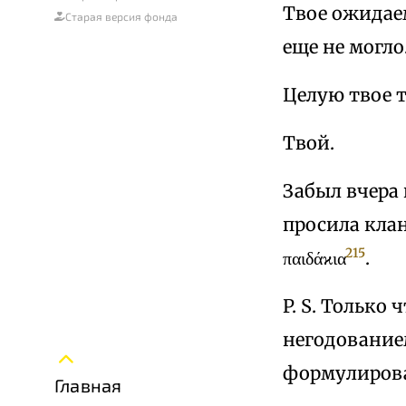
Твое ожидаем
Старая версия фонда
еще не могло
Целую твое т
Твой.
Забыл вчера 
просила клан
215
παιδάϰια
.
P. S. Только
негодованием
формулирован
Главная