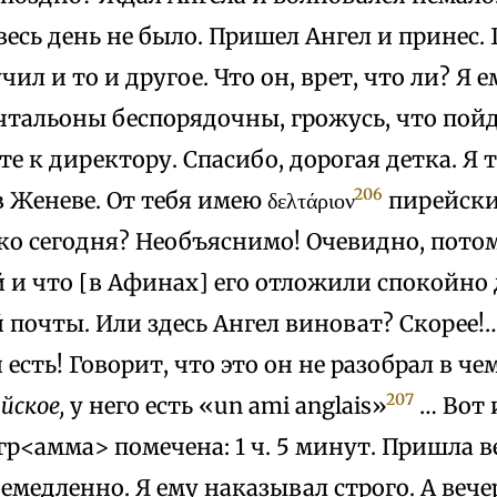
есь день не было. Пришел Ангел и принес. Г
ил и то и другое. Что он, врет, что ли? Я 
тальоны беспорядочны, грожусь, что пойд
те к директору. Спасибо, дорогая детка. Я 
206
 Женеве. От тебя имею δελτάριον
пирейски
ко сегодня? Необъяснимо! Очевидно, потом
 и что [в Афинах] его отложили спокойно
почты. Или здесь Ангел виноват? Скорее!
 есть! Говорит, что это он не разобрал в че
207
йское,
у него есть «un ami anglais»
… Вот 
гр<амма> помечена: 1 ч. 5 минут. Пришла в
емедленно. Я ему наказывал строго. А веч