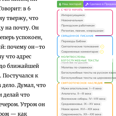
Наш лекторий
Сделано в Предан
оворит: в 6
С ЧЕГО НАЧАТЬ
Интересующимся
ему твержу, что
Новоначальным
Приходским работникам
у на почту. Он
Регентам, певчим, клирошанам
теперь успокоен,
СВЯЩЕННОЕ ПИСАНИЕ
Переводы Библии
й: почему он–то
Святоотеческие толкования
Современные комментарии
у что адрес
МОЛИТВОСЛОВЫ.
БОГОСЛУЖЕБНЫЕ ТЕКСТЫ
Молитвы по-русски
 до ближайшей
Молитвы по-славянски
Богослужебные тексты на русском язык
… Постучался к
Богослужебные тексты на церковнослав
СВЯТООТЕЧЕСКОЕ НАСЛЕДИЕ
м дело. Думал, что
Мужи апостольские. I—II века
и делай что
Апологеты. II—III века
Вселенские соборы. IV—VIII века
ечером. Утром он
Средневековье. IX—XV века
Новое время. XVI—XIX века
ером — как
Современность. XX—XXI века