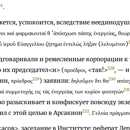
24
.
ажется, успокоится, вследствие неединоду
οι ϰαί φαρμακευταί θ ’άπόσχωσι πάσης ένεργείας, θεωρ
 ίεροΰ Εύαγγελίου ζήτημα έντελώς λήξαν (λελυμένον)
дговаривали и ремесленные корпорации к 
228
 их председател<и> (προέδροι, <так!>
, — и
229
230
и, πρόεδρος
) заявили: δηλοΰμεν δτι θα
απόσχ
231
αί συμμετοχής εις τάς ένεργείας των κυρίον φοιτητών
во разыскивает и конфискует повсюду экз
232
ил с этой целью в Арсакион
. Γελοία πράγματ
ч<асов>, заседание в Институте: реферат Де