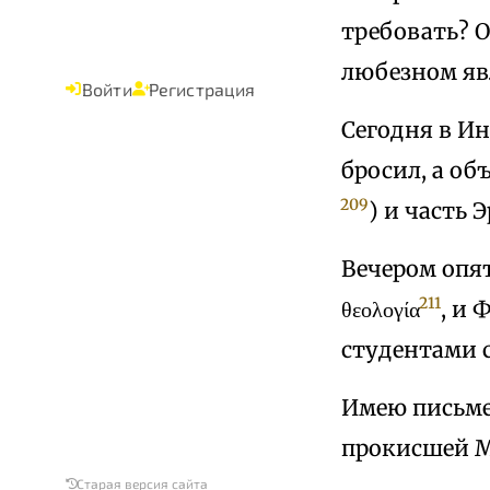
требовать? О
любезном явл
Войти
Регистрация
Сегодня в Ин
бросил, а об
209
) и часть 
Вечером опя
211
θεολογία
, и 
студентами с
Имею письме
прокисшей 
Старая версия сайта