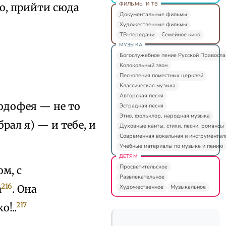
ФИЛЬМЫ И ТВ
о, прийти сюда
Документальные фильмы
Художественные фильмы
ТВ-передачи
Семейное кино
МУЗЫКА
Богослужебное пение Русской Правосл
Колокольный звон
Песнопения поместных церквей
Классическая музыка
Авторская песня
Родофея — не то
Эстрадная песня
Этно, фольклор, народная музыка
рал я) — и тебе, и
Духовные канты, стихи, песни, романсы
Современная вокальная и инструментал
Учебные материалы по музыке и пению
ДЕТЯМ
Просветительское
ом, с
Развлекательное
216
n
. Она
Художественное
Музыкальное
217
о!..