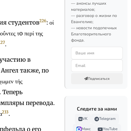
— анонсы лучших
материалов;
— разговор о жизни по
226
шия студентов
: οί
Евангелию;
— новости подопечных
οΰντες τo περί της
Благотворительного
фонда.
227
.
участию в
 Ангел также, по
Подписаться
ωμεν τής
. Теперь
емпляры перевода.
Следите за нами
233
α
.
VK
Telegram
рпфельда о его
Макс
YouTube