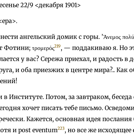
есенье 22/9 <декабря 1901>
<ера>.
нести ангельский домик с горы. ’Άνεμος πολύ δ
219
т Фотини; τρομερός
, — поддакиваю я. Но эт
елается у вас? Сережа приехал, и радость в 
друга, и оба приезжих в центре мира?.. Как 
ений!
и в Институте. Потом, за завтраком, беседа 
сегодня хочет писать тебе письмо. Осведом
ечески. Кажется, основная идея послания бу
223
отя и post eventum
, но все же исходящее 