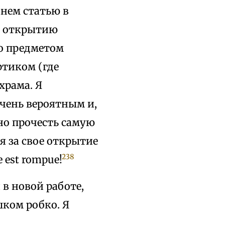
 нем статью в
к открытию
ло предметом
ртиком (где
храма. Я
чень вероятным и,
но прочесть самую
я за свое открытие
238
 est rompue!
я в новой работе,
шком робко. Я