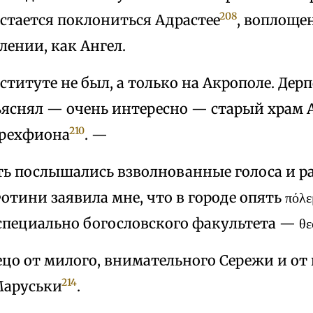
208
стается поклониться Адрастее
, воплоще
ении, как Ангел.
ституте не был, а только на Акрополе. Де
ъяснял — очень интересно — старый храм Аф
210
Эрехфиона
. —
ть послышались взволнованные голоса и р
Фотини заявила мне, что в городе опять πόλε
пециально богословского факультета — θεο
цо от милого, внимательного Сережи и от
214
Маруськи
.