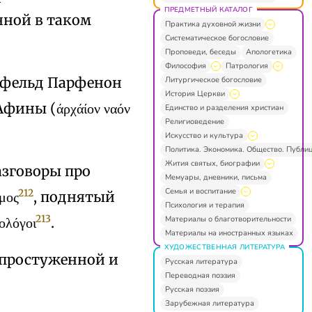
ПРЕДМЕТНЫЙ КАТАЛОГ
нной в таком
Практика духовной жизни
Систематическое богословие
Проповеди, беседы
Апологетика
Философия
Патрология
рпфельд Парфенон
Литургическое богословие
История Церкви
ины (άρχάίον ναόν
Единство и разделения христиан
Религиоведение
Искусство и культура
Политика. Экономика. Общество. Публи
Жития святых, биографии
азговоры про
Мемуары, дневники, письма
Семья и воспитание
212
μος
, поднятый
Психология и терапия
213
Материалы о благотворительности
λόγοι
.
Материалы на иностранных языках
ХУДОЖЕСТВЕННАЯ ЛИТЕРАТУРА
 простуженной и
Русская литература
Переводная поэзия
Русская поэзия
Зарубежная литература