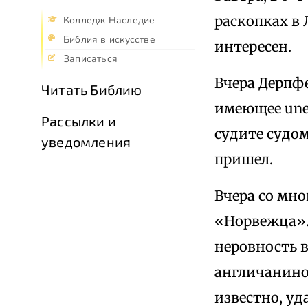
раскопках в 
Колледж Наследие
Библия в искусстве
интересен.
Записаться
Вчера Дерпф
Читать Библию
имеющее une 
Рассылки и
судите судом
уведомления
пришел.
Вчера со мн
«Норвежца».
неровность 
англичанино
известно, уд