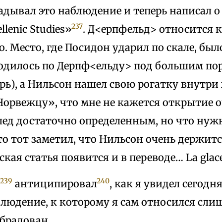
дывал это наблюдение и теперь написал о
237
llenic Studies»
. Д<ерпфельд> относится 
. Место, где Посидон ударил по скале, бы
ходилось по Дерпф<ельду> под большим по
рь), а Нильсон нашел свою рогатку внутри 
Норвежцу», что мне не кажется открытие о
след достаточно определенным, но что нуж
то тот заметил, что Нильсон очень держитс
ская статья появится и в переводе… La glace
239
240
ц
антиципировал
, как я увидел сегодн
людение, к которому я сам относился сли
брадован.