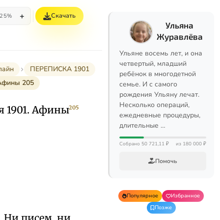
+
Скачать
25%
Ульяна
Журавлёва
Ульяне восемь лет, и она
четвертый, младший
лайн
ПЕРЕПИСКА 1901
ребёнок в многодетной
 Афины 205
семье. И с самого
рождения Ульяну лечат.
Несколько операций,
я 1901. Афины
205
ежедневные процедуры,
длительные …
Собрано 50 721,11 ₽
из 180 000 ₽
Помочь
Популярное
Избранное
Позже
 Ни писем, ни