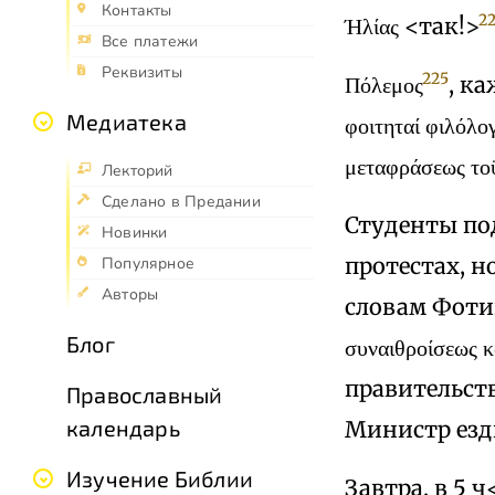
Контакты
2
Ήλίας <так!>
Все платежи
Реквизиты
225
Πόλεμος
, к
Медиатека
φοιτηταί φιλόλογ
μεταφράσεως τοΰ
Лекторий
Сделано в Предании
Студенты по
Новинки
протестах, но
Популярное
Авторы
словам Фотин
Блог
συναιθροίσεως κ
правительст
Православный
календарь
Министр езд
Изучение Библии
Завтра, в 5 