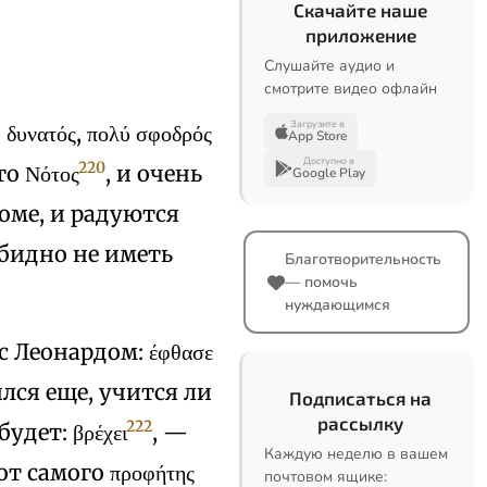
Скачайте наше
приложение
Слушайте аудио и
смотрите видео офлайн
Загрузите в
υνατός, πολύ σφοδρός
App Store
Доступно в
220
о Νότος
, и очень
Google Play
доме, и радуются
обидно не иметь
Благотворительность
— помочь
нуждающимся
с Леонардом: έφθασε
ился еще, учится ли
Подписаться на
рассылку
222
дет: βρέχει
, —
Каждую неделю в вашем
от самого προφήτης
почтовом ящике: