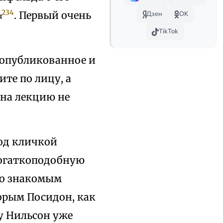
234
α
. Первый очень
Дзен
OK
TikTok
е опубликованное и
ите по лицу, а
 на лекцию не
под кличкой
рогаткоподобную
го знакомым
орым Посидон, как
ду Нильсон уже