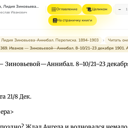
Вячеслав Иванов, Лидия Зиновьева–Аннибал Переписка. 1894–1903. Том II
−
Оглавление
Целиком
1
чеслав Иванович
На страничку книги
 Лидия Зиновьева-Аннибал. Переписка. 1894–1903
Читать он
369. Иванов — Зиновьевой—Аннибал. 8–10/21–23 декабря 1901.
— Зиновьевой—Аннибал. 8–10/21–23 декабр
а 21/8 Дек.
<ера>
поздно? Ждал Ангела и волновался немало.