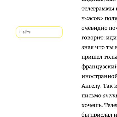
телеграммы в
ч<асов> получ
очевидно поч
говорит: иди
зная что ты в
пришел толь
французский
иностранной 
Ангелу. Так и
письмо
англи
хочешь. Теле
бы прислал н