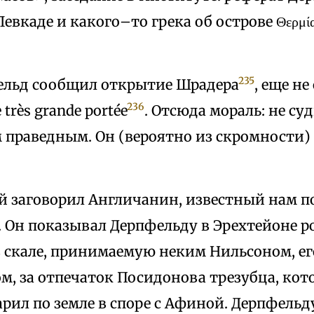
Левкаде и какого–то грека об острове Θερμί
235
ельд сообщил открытие Шрадера
, еще н
236
très grande portée
. Отсюда мораль: не суд
 праведным. Он (вероятно из скромности)
ой заговорил Англичанин, известный нам 
 Он показывал Дерпфельду в Эрехтейоне 
в скале, принимаемую неким Нильсоном, е
м, за отпечаток Посидонова трезубца, кот
арил по земле в споре с Афиной. Дерпфель