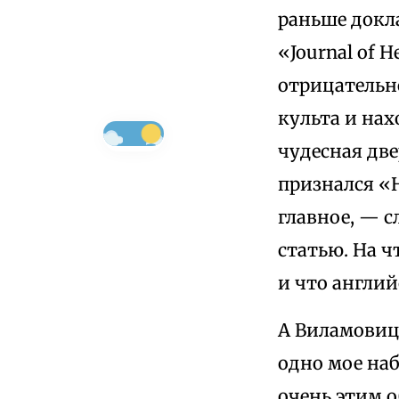
раньше докла
«Journal of He
отрицательно
культа и на
чудесная две
признался «
главное, — 
статью. На ч
и что англий
A Виламови
одно мое наб
очень этим о