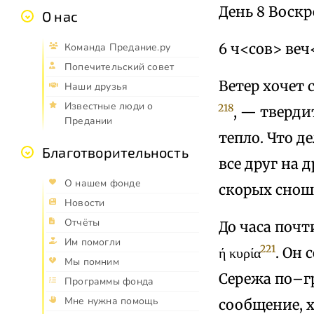
День 8 Воскр
О нас
6 ч<сов> веч
Команда Предание.ру
Попечительский совет
Ветер хочет с
Наши друзья
Известные люди о
218
, — тверди
Предании
тепло. Что д
Благотворительность
все друг на 
О нашем фонде
скорых снош
Новости
Отчёты
До часа почт
Им помогли
221
ή κυρία
. Он 
Мы помним
Сережа по–гр
Программы фонда
Мне нужна помощь
сообщение, х