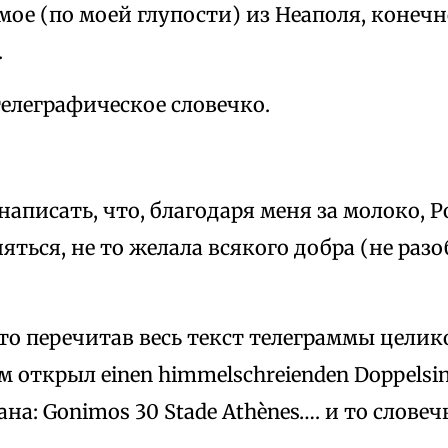
ое (по моей глупости) из Неаполя, конечн
.
елеграфическое словечко.
написать, что, благодаря меня за молоко, 
яться, не то желала всякого добра (не разоб
 что перечитав весь текст телеграммы целик
 открыл einen himmelschreienden Doppelsi
а: Gonimos 30 Stade Athènes…. и то словечк