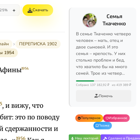
+
Скачать
25%
Семья
Ткаченко
В семье Ткаченко четверо
человек – мать, отец и
лайн
ПЕРЕПИСКА 1902
двое сыновей. И это
ы 1954
семья – крепость. У них
столько проблем и бед,
что хватило бы на много
. Афины
1954
семей. Трое из четвер…
Собрано 137 182,92 ₽
из 419 389 ₽
Помочь
5
, и вижу, что
бит: это по поводу
Популярное
Избранное
Позже
ой сдержанности и
1956
Наш лекторий
Сделано в Предан