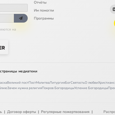
Отчёты
Им помогли
Программы
ляются на
 страницы медиатеки
асха
Великий пост
Пост
Молитва
Литургия
Бог
Святость
О любви
Христианс
иблию
Зачем нужна религия
Покров Богородицы
Успение Богородицы
Пре
ть
|
Договор оферты
|
Регулярные пожертвования
|
Распр