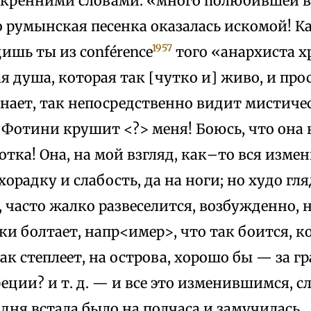
скренними словами: «много полюбившей 
о румынская песенка оказалась искомой! К
1957
ишь ты из conférence
того «анархиста х
ая душа, которая так [чутко и] живо, и про
знает, так непосредственно видит мистич
Фотини крушит <?> меня! Боюсь, что она 
хотка! Она, на мой взгляд, как–то вся изме
хорадку и слабость, да на ноги; но худо гл
, часто жалко развеселится, возбужденно, 
и болтает, напр<имер>, что так боится, 
как степлеет, на острова, хорошо бы — за г
еции? и т. д. — и все это изменившимся, 
одня встала было на полчаса и замучилась…