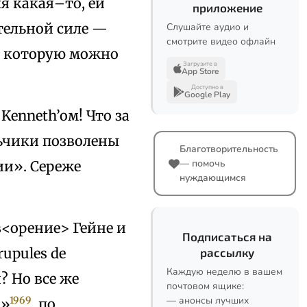
ля какая–то, ей
приложение
тельной силе —
Слушайте аудио и
смотрите видео офлайн
ы, которую можно
Загрузите в
App Store
Доступно в
Google Play
Kenneth’oм! Что за
льчики позволены
Благотворительность
— помочь
ии». Сереже
нуждающимся
в<орение> Гейне и
Подписаться на
rupules de
рассылку
Каждую неделю в вашем
? Но все же
почтовом ящике:
1969
— анонсы лучших
a»
, по