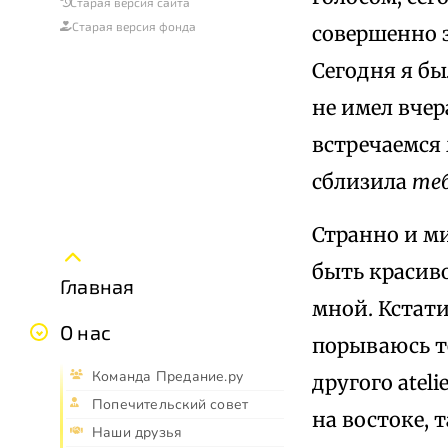
Старая версия сайта
Старая версия фонда
совершенно з
Сегодня я бы
не имел вчер
встречаемся 
сблизила
те
Странно и м
быть красиво
Главная
мной. Кстати,
О нас
порываюсь те
Команда Предание.ру
другого ateli
Попечительский совет
на востоке, 
Наши друзья