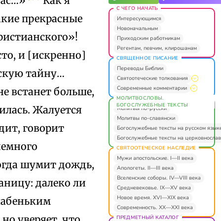
вас…»
Как я
С ЧЕГО НАЧАТЬ
акие прекрасные
Интересующимся
Новоначальным
ристианского»!
Приходским работникам
Регентам, певчим, клирошанам
сто, и [искренно]
СВЯЩЕННОЕ ПИСАНИЕ
Переводы Библии
ескую тайну…
Святоотеческие толкования
Современные комментарии
не встанет больше,
МОЛИТВОСЛОВЫ.
БОГОСЛУЖЕБНЫЕ ТЕКСТЫ
нилась. Жалуется
Молитвы по-русски
Молитвы по-славянски
ядит, говорит
Богослужебные тексты на русском язык
Богослужебные тексты на церковнослав
немного
СВЯТООТЕЧЕСКОЕ НАСЛЕДИЕ
Мужи апостольские. I—II века
когда шумит дождь,
Апологеты. II—III века
Вселенские соборы. IV—VIII века
раницу: далеко ли
Средневековье. IX—XV века
Новое время. XVI—XIX века
слабеньким
Современность. XX—XXI века
 но уверяет, что
ПРЕДМЕТНЫЙ КАТАЛОГ