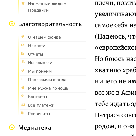
плечи, поми
Известные люди о
Предании
увеличивают
Благотворительность
самое себя н
(Надеюсь, ч
О нашем фонде
Новости
«европейско
Отчёты
Но боюсь нас
Им помогли
хватило храб
Мы помним
Программы фонда
ничего не им
Мне нужна помощь
все же в Афи
Контакты
тебе ждать з
Все платежи
Реквизиты
Патраса совс
родом, и она
Медиатека