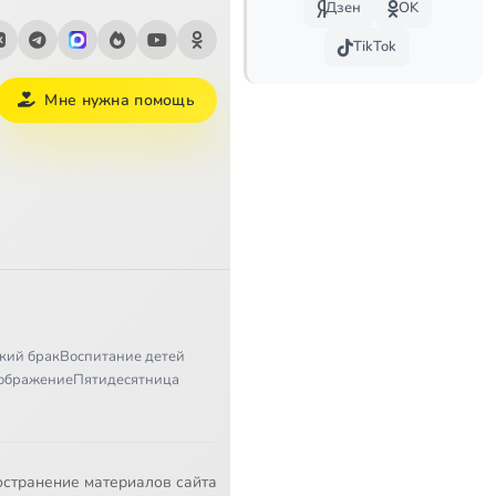
Дзен
OK
TikTok
Мне нужна помощь
кий брак
Воспитание детей
ображение
Пятидесятница
остранение материалов сайта