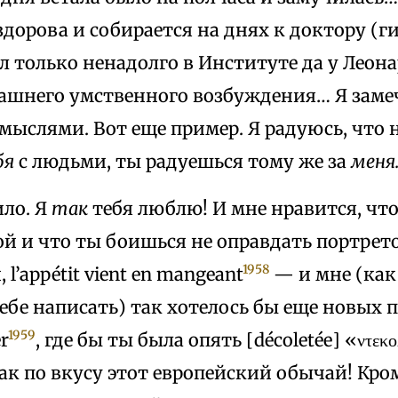
дорова и собирается на днях к доктору (г
л только ненадолго в Институте да у Леона
ашнего умственного возбуждения… Я замеч
мыслями. Вот еще пример. Я радуюсь, что 
бя
с людьми, ты радуешься тому же за
меня
ило. Я
так
тебя люблю! И мне нравится, что
й и что ты боишься не оправдать портрето
1958
 l’appétit vient en mangeant
— и мне (как
бе написать) так хотелось бы еще новых п
1959
er
, где бы ты была опять [décoletée] «ντεκο
так по вкусу этот европейский обычай! Кром