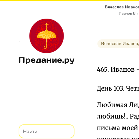
Иванов Вя
Вячеслав Иванов,
Предание.ру
465. Иванов
День 103. Четве
Любимая Лид
любишь!.. Ра
письма моей 