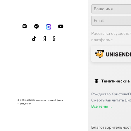
Рассылки осуществ
платформе
Тематические
Рождество Христово
П
Смерть
Как читать Б
© 2005-2026 Благотворительный фонд
«Предание»
Все темы →
Благотворительнос