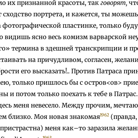
мо их признанной красоты, так
говорят,
чт
 сходство портрета, и кажется, ты можешь
а фотографической пластинке, только будуч
то видишь ясно весь комизм варварской н
го» термина в здешней транскрипции и п
таивать на причудливом, согласен, желан
рости его высказать!.. Против Патраса пр
ею, только пришлось бы с остров<ов> прие
ны и потом только поехать к тебе в Патрас.
десь меня невесело. Между прочим, мечтаю
1962
ем близко. Моя новая знакомая
(правда,
 пристрастна) меня как–то заразила жела
1963