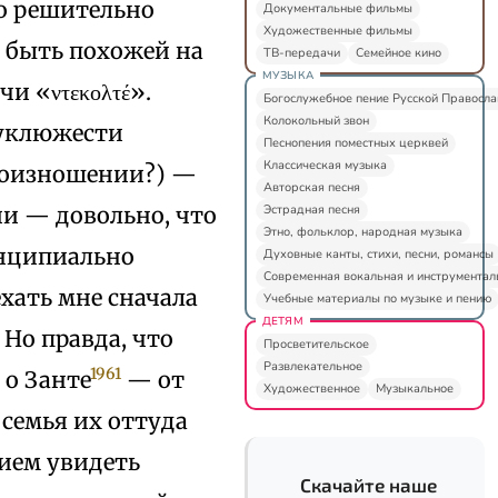
о решительно
Документальные фильмы
Художественные фильмы
 быть похожей на
ТВ-передачи
Семейное кино
МУЗЫКА
и «ντεκολτέ».
Богослужебное пение Русской Правосл
Колокольный звон
еуклюжести
Песнопения поместных церквей
Классическая музыка
роизношении?) —
Авторская песня
Эстрадная песня
ии — довольно, что
Этно, фольклор, народная музыка
инципиально
Духовные канты, стихи, песни, романсы
Современная вокальная и инструментал
хать мне сначала
Учебные материалы по музыке и пению
ДЕТЯМ
 Но правда, что
Просветительское
Развлекательное
1961
 о Занте
— от
Художественное
Музыкальное
 семья их оттуда
нием увидеть
Скачайте наше