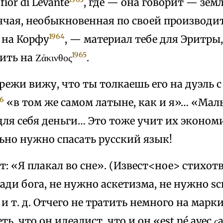
ior di Levante
, где — она говорит — зем
рячая, необыкновенная по своей производи
1964
 на Корфу
, — материал тебе для Эритр
1965
ть на Ζάκινθος
.
режи вижу, что ты толкаешь его на дуэль с 
6
«в том же самом латыне, как и я»… «Ма
ля себя деньги… Это тоже учит их эконом
ьно нужно спасать русский язык!
: «Я плакал во сне». (Извест<ное> стихот
Ради бога, не нужно аскетизма, не нужно sc
и т. д. Отчего не тратить немного на марки
ь, что он идеалист, что и он «est né avec ς