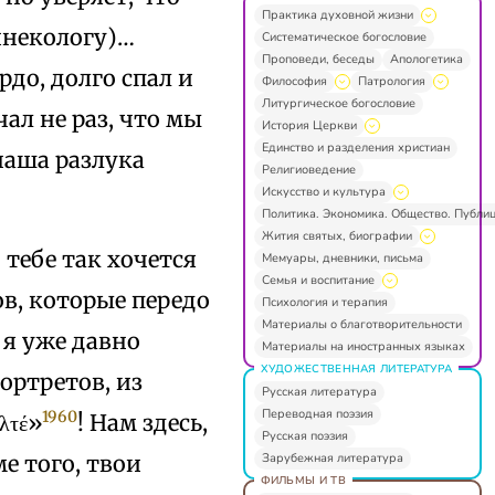
Практика духовной жизни
инекологу)…
Систематическое богословие
Проповеди, беседы
Апологетика
рдо, долго спал и
Философия
Патрология
Литургическое богословие
ал не раз, что мы
История Церкви
Единство и разделения христиан
наша разлука
Религиоведение
Искусство и культура
.
Политика. Экономика. Общество. Публи
Жития святых, биографии
 тебе так хочется
Мемуары, дневники, письма
Семья и воспитание
в, которые передо
Психология и терапия
Материалы о благотворительности
 я уже давно
Материалы на иностранных языках
ХУДОЖЕСТВЕННАЯ ЛИТЕРАТУРА
ортретов, из
Русская литература
Переводная поэзия
1960
λτέ»
! Нам здесь,
Русская поэзия
Зарубежная литература
е того, твои
ФИЛЬМЫ И ТВ