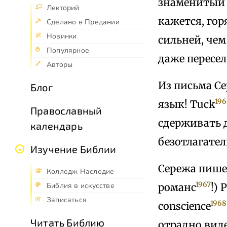
знаменитый f
Лекторий
кажется, го
Сделано в Предании
Новинки
сильней, чем
Популярное
даже пересели
Авторы
Из письма Се
Блог
196
язык! Tuck
Православный
сдерживать д
календарь
безотлагател
Изучение Библии
Сережа пишет
Колледж Наследие
1967
романс
!) 
Библия в искусстве
Записаться
1968
conscience
Читать Библию
отрадно видет