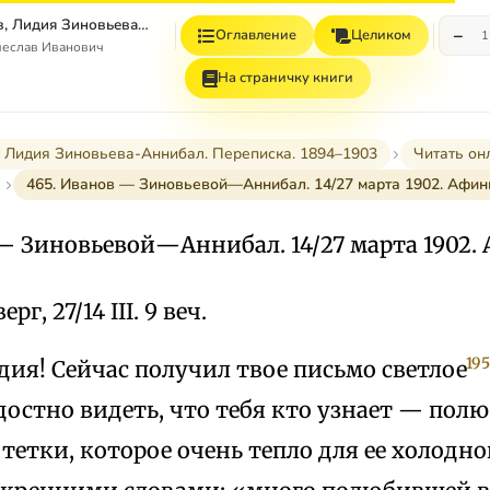
Вячеслав Иванов, Лидия Зиновьева–Аннибал Переписка. 1894–1903. Том II
−
Оглавление
Целиком
1
чеслав Иванович
На страничку книги
 Лидия Зиновьева-Аннибал. Переписка. 1894–1903
Читать он
465. Иванов — Зиновьевой—Аннибал. 14/27 марта 1902. Афин
 — Зиновьевой—Аннибал. 14/27 марта 1902
рг, 27/14 III. 9 веч.
195
ия! Сейчас получил твое письмо светлое
достно видеть, что тебя кто узнает — полю
тетки, которое очень тепло для ее холодн