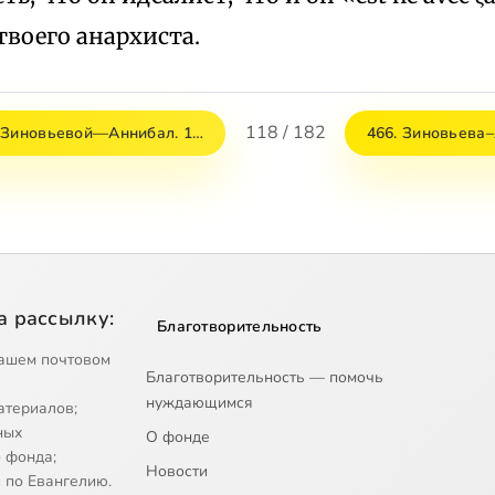
воего анархиста.
118 / 182
 Зиновьевой—Аннибал. 1…
466. Зиновьева
а рассылку:
Благотворительность
ашем почтовом
Благотворительность — помочь
нуждающимся
атериалов;
ных
О фонде
 фонда;
Новости
 по Евангелию.