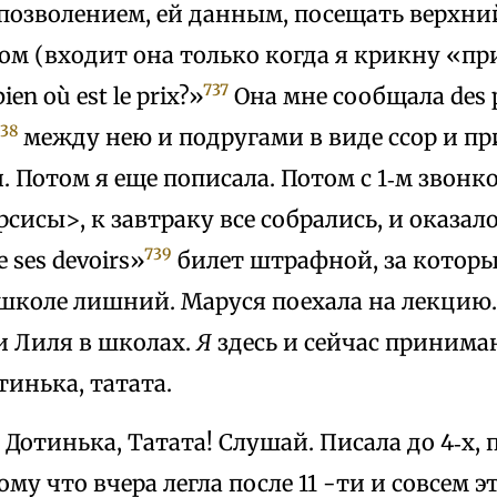
 позволением, ей данным, посещать верхни
ом (входит она только когда я крикну «пр
737
en où est le prix?»
Она мне сообщала des p
38
между нею и подругами в виде ссор и п
 Потом я еще пописала. Потом с 1‑м звонк
рсисы>, к завтраку все собрались, и оказало
739
e ses devoirs»
билет штрафной, за которы
 школе лишний. Маруся поехала на лекцию.
 и Лиля в школах.
Я
здесь и сейчас принима
тинька, татата.
a. Дотинька, Татата! Слушай. Писала до 4‑х,
ому что вчера легла после 11 -ти и совсем э