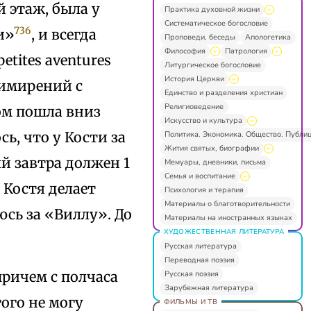
й этаж, была у
Практика духовной жизни
Систематическое богословие
736
и»
, и всегда
Проповеди, беседы
Апологетика
Философия
Патрология
etites aventures
Литургическое богословие
История Церкви
римирений с
Единство и разделения христиан
Религиоведение
ом пошла вниз
Искусство и культура
сь, что у Кости за
Политика. Экономика. Общество. Публи
Жития святых, биографии
й завтра должен 1
Мемуары, дневники, письма
Семья и воспитание
 Костя делает
Психология и терапия
Материалы о благотворительности
юсь за «Виллу». До
Материалы на иностранных языках
ХУДОЖЕСТВЕННАЯ ЛИТЕРАТУРА
Русская литература
Переводная поэзия
 причем с полчаса
Русская поэзия
Зарубежная литература
того не могу
ФИЛЬМЫ И ТВ