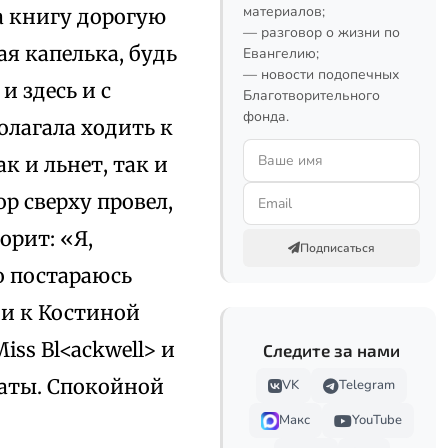
материалов;
а книгу дорогую
— разговор о жизни по
ая капелька, будь
Евангелию;
— новости подопечных
и здесь и с
Благотворительного
фонда.
олагала ходить к
ак и льнет, так и
р сверху провел,
орит: «Я,
Подписаться
то постараюсь
 и к Костиной
iss Bl<ackwell> и
Следите за нами
наты. Спокойной
VK
Telegram
Макс
YouTube