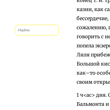
конец т. н. 
казни, как с
бессердечие,
сожалению, 
говорить с н
попела экзер
Лиля прибежа
Большой кис 
как–то особ
своим открыт
1 ч<ас> дня.
Бальмонта и