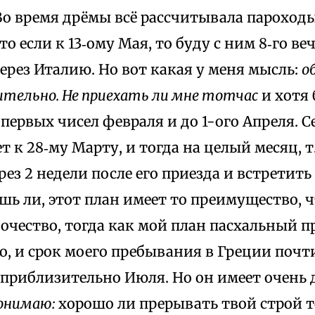
о время дрёмы всё рассчитывала пароходы 
то если к 13‑ому Мая, то буду с ним 8‑го ве
ерез Италию. Но вот какая у меня мысль:
о
тельно. Не приехать ли мне тотчас
и хотя 
 с первых чисел февраля и до 1-ого Апреля. 
т к 28‑му Марту, и тогда на целый месяц, т
рез 2 недели после его приезда и встретит
шь ли, этот план имеет то преимущество, чт
чество, тогда как мой план пасхальный п
о, и срок моего пребывания в Греции почти
 приблизительно Июля. Но он имеет очень 
понимаю:
хорошо ли прерывать твой строй те