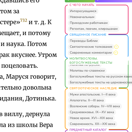
ождавшись его
С ЧЕГО НАЧАТЬ
том за
Интересующимся
Новоначальным
732
йстере»
и т. д. К
Приходским работникам
Регентам, певчим, клирошанам
мещает, и потому
СВЯЩЕННОЕ ПИСАНИЕ
Переводы Библии
 и наука. Потом
Святоотеческие толкования
Современные комментарии
трак вкуснее. Утром
МОЛИТВОСЛОВЫ.
БОГОСЛУЖЕБНЫЕ ТЕКСТЫ
 поцеловать.
Молитвы по-русски
Молитвы по-славянски
а, Маруся говорит,
Богослужебные тексты на русском язык
Богослужебные тексты на церковнослав
тельно довольна
СВЯТООТЕЧЕСКОЕ НАСЛЕДИЕ
Мужи апостольские. I—II века
видания, Дотинька.
Апологеты. II—III века
Вселенские соборы. IV—VIII века
Средневековье. IX—XV века
 в виллу, дернула
Новое время. XVI—XIX века
ишла из школы Вера
Современность. XX—XXI века
ПРЕДМЕТНЫЙ КАТАЛОГ