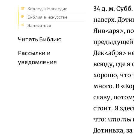
34 д. м. Субб
Колледж Наследие
Библия в искусстве
наверх. Доти
Записаться
Янв<аря>, по
Читать Библию
предыдущей 
Дек<абря> не
Рассылки и
уведомления
всюду, где я
хорошо, что 
много. В «Ко
славу, потом
стоит. Я здес
что:
что ты 
Дотинька, за