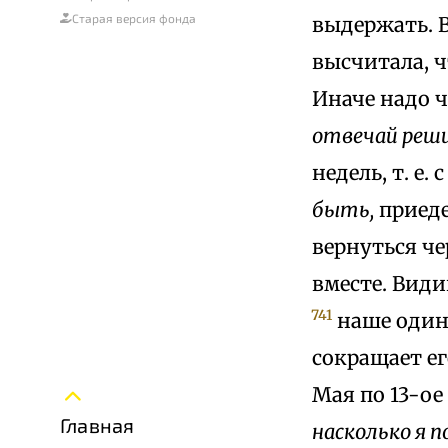
Старая версия фонда
выдержать. В
высчитала, ч
Иначе надо ч
отвечай реши
недель, т. е.
быть,
приеде
вернуться че
вместе. Види
741
наше одино
сокращает ег
Мая по 13-ое
Главная
насколько я 