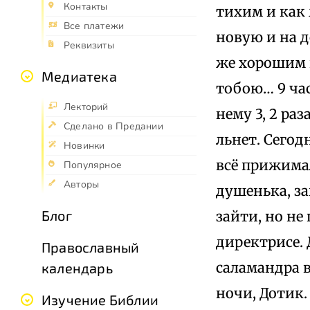
Контакты
тихим и как
Все платежи
новую и на д
Реквизиты
же хорошим п
Медиатека
тобою… 9 час
Лекторий
нему 3, 2 раз
Сделано в Предании
льнет. Сегод
Новинки
всё прижимал
Популярное
Авторы
душенька, за
Блог
зайти, но не
директрисе. 
Православный
саламандра в
календарь
ночи, Дотик.
Изучение Библии