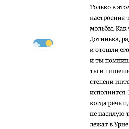
Только в это
настроения т
мольбы. Как 
Дотинька, р
и отошли его
и ты помнишь
ты и пишешь,
степени инт
исполнится. 
когда речь и
не насилую т
лежат в Урне