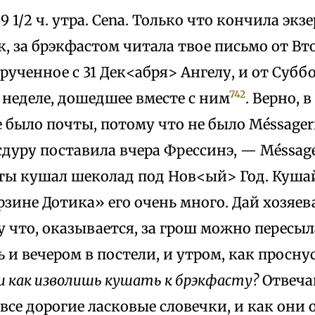
. 9 1/2 ч. утра. Cena. Только что кончила э
к, за брэкфастом читала твое письмо от Вт
рученное с 31 Дек<абря> Ангелу, и от Субб
742
неделе, дошедшее вместе с ним
. Верно, 
 было почты, потому что не было Méssageri
 сдуру поставила вчера Фрессинэ, — Méssager
ты кушал шеколад под Нов<ый> Год. Кушай
рзине Дотика» его очень много. Дай хозяев
у что, оказывается, за грош можно пересыл
ь и вечером в постели, и утром, как проснусь
и как изволишь кушать к брэкфасту?
Отвечай
 все дорогие ласковые словечки, и как они