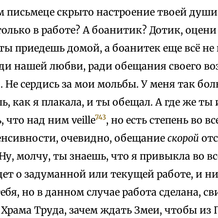
м письмеце скрыто настроение твоей души
олько в работе? А боанитик? Дотик, оцени
ты приедешь домой, а боанитек еще всё не
ади нашей любви, ради обещания своего во
. Не сердись за мои мольбы. У меня так бо
, как я плакала, и ты обещал. А где же ты
743
 что над ним veille
, но есть степень во вс
енсивности, очевидно, обещание
скорой
отс
Ну, молчу, ты знаешь, что я привыкла во вс
дет о задуманной или текущей работе, и н
ебя, но в данном случае работа сделана, с
 Храма Труда, зачем ждать Змеи, чтобы из 