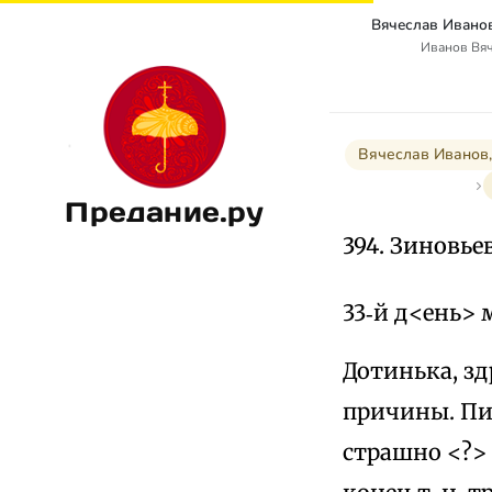
Иванов Вя
Вячеслав Иванов,
Предание.ру
394. Зиновье
33‑й д<ень> 
Дотинька, зд
причины. Пил
страшно <?>