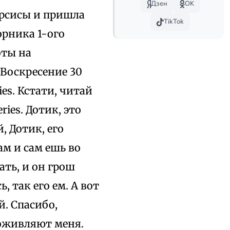
Дзен
OK
кзерсисы и пришла
TikTok
орника 1-ого
оты на
в Воскресение 30
es. Кстати, читай
ies. Дотик, это
, Дотик, его
ам и сам ешь во
ать, и он грош
, так его ем. А вот
. Спасибо,
 оживляют меня.