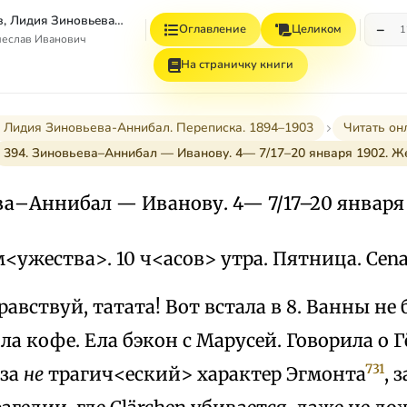
Вячеслав Иванов, Лидия Зиновьева–Аннибал Переписка. 1894–1903. Том II
−
Оглавление
Целиком
1
чеслав Иванович
На страничку книги
 Лидия Зиновьева-Аннибал. Переписка. 1894–1903
Читать он
394. Зиновьева–Аннибал — Иванову. 4— 7/17–20 января 1902. Ж
ва–Аннибал — Иванову. 4— 7/17–20 января
м<ужества>. 10 ч<асов> утра. Пятница. Cena
равствуй, татата! Вот встала в 8. Ванны не
а кофе. Ела бэкон с Марусей. Говорила о Г
731
 за
не
трагич<еский> характер Эгмонта
, 