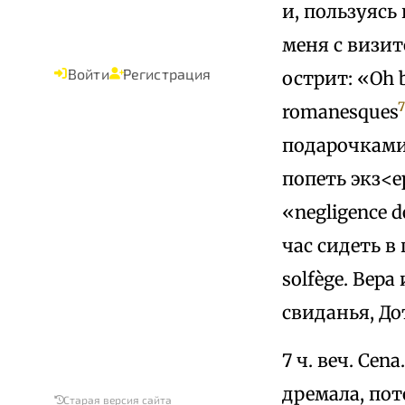
и, пользуясь
меня с визит
Войти
Регистрация
острит: «Oh bi
7
romanesques
подарочками.
попеть экз<е
«nеgligence d
час сидеть в
solfège. Вера
свиданья, До
7 ч. веч. Cen
дремала, пот
Старая версия сайта