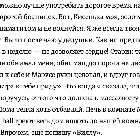
 можно лучше употребить дорогое время н
орогой боаницек. Вот, Кисенька моя, золот
аматитом и не волнуйся. Я же всегда твоя 
. Были после чаю у дедушки. Как ни предп
а в неделю — не дозволяет сердце! Старик т
ня обнимал меня, обнимал, до порога на дво
 к себе и Марусе руки целовал, и вдруг гов
втра к тебе приду». Это когда я сказала, ч
 поручусь, оттого что должна к массажисту
Дома тепла хоть отбавляй. Печь в комнате M
 hall греют весь дом вплоть до нашей ком
 Впрочем, еще попишу «Виллу».