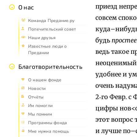
приезд непре
О нас
совсем споко
Команда Предание.ру
куда–нибудь 
Попечительский совет
Наши друзья
будь
простее
Известные люди о
ведь такое п
Предании
неоценимый д
Благотворительность
удобнее и ум
О нашем фонде
очень надум
Новости
2‑го Февр. с
Отчёты
Им помогли
цифры нов<ог
Мы помним
этот вопрос 
Программы фонда
и лучше по–
Мне нужна помощь