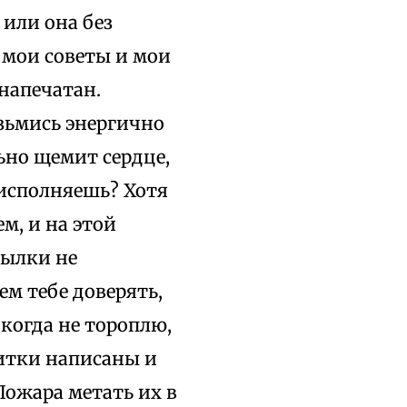
 или она без
 мои советы и мои
 напечатан.
зьмись энергично
льно щемит сердце,
 исполняешь? Хотя
ем, и на этой
ылки не
ем тебе доверять,
икогда не тороплю,
витки написаны и
Пожара метать их в