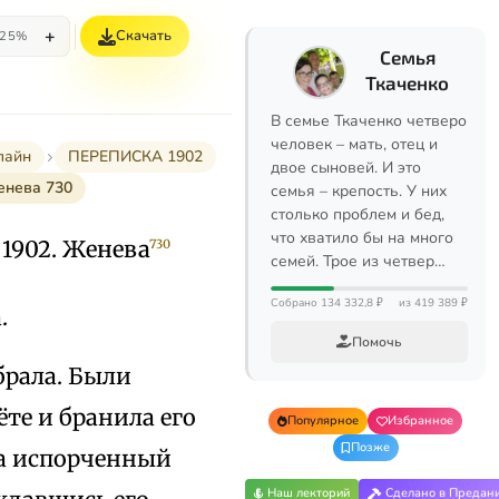
+
Скачать
25%
Семья
Ткаченко
В семье Ткаченко четверо
человек – мать, отец и
лайн
ПЕРЕПИСКА 1902
двое сыновей. И это
енева 730
семья – крепость. У них
столько проблем и бед,
что хватило бы на много
 1902. Женева
730
семей. Трое из четвер…
Собрано 134 332,8 ₽
из 419 389 ₽
.
Помочь
 брала. Были
ёте и бранила его
Популярное
Избранное
Позже
за испорченный
Наш лекторий
Сделано в Предан