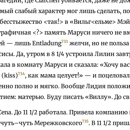
трагедии, где Clärchen убивается, даже не д
амый слабый характер мог лишь сделать, по
 бесстыжество <так!> в «Вильг<ельме> Мэ
графичная <?> память Маруси ничего не в
733
ей — лишь Entladung
желчи, но не польза
сисы. Да, утром в 8 1/4 устроила Лилин зав
ла в комнату Маруси и сказала: «Хочу вас
734
(kiss)
, как мама целует!» — и поцеловал
енно полно и мягко. Вообще Лидия положи
ием: матерью. Буду писать «Виллу». До с
 Cena. До 11 1/2 работала. Привела компанию
735
 чуть–чуть Мережковского
. В 11 1/2 пр