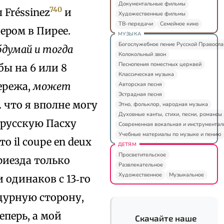
Документальные фильмы
740
Fréssinez
и
Художественные фильмы
ТВ-передачи
Семейное кино
чером в Пирее.
МУЗЫКА
Богослужебное пение Русской Правосл
бдумай и тогда
Колокольный звон
Песнопения поместных церквей
бы на 6 или 8
Классическая музыка
Сережа,
может
Авторская песня
Эстрадная песня
. что я вполне могу
Этно, фольклор, народная музыка
Духовные канты, стихи, песни, романсы
ь русскую Пасху
Современная вокальная и инструментал
Учебные материалы по музыке и пению
о il coupe en deux
ДЕТЯМ
Просветительское
риезда только
Развлекательное
Художественное
Музыкальное
 одинаков с 13‑го
дурную сторону,
перь, а мой
Скачайте наше