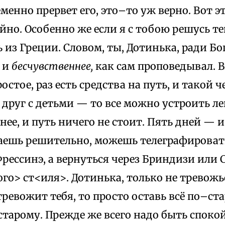
менно прервет его, это–то уж верно. Вот э
йно. Особенно же если я с тобою решусь те
из Греции. Словом, ты, Дотинька, ради Бог
и
бесчувственнее,
как сам проповедывал. В
ростое, раз есть средства на путь, и такой 
руг с детьми — то все можно устроить ле
нее, и путь ничего не стоит. Пять дней — и
аешь решительно, можешь телеграфировать
 Фрессинэ, а вернуться через Бриндизи или
о> ст<иля>. Дотинька, только не тревожьс
тревожит тебя, то просто оставь всё по–ст
старому. Прежде же всего надо быть спок