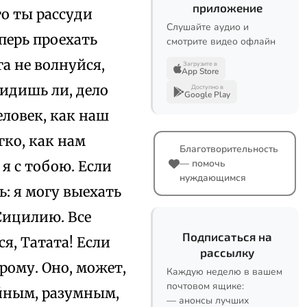
приложение
то ты рассуди
Слушайте аудио и
перь проехать
смотрите видео офлайн
а не волнуйся,
Загрузите в
App Store
идишь ли, дело
Доступно в
Google Play
человек, как наш
гко, как нам
Благотворительность
— помочь
 я с тобою. Если
нуждающимся
: я могу выехать
 Сицилию. Все
Подписаться на
я, Татата! Если
рассылку
арому. Оно, может,
Каждую неделю в вашем
почтовом ящике:
ойным, разумным,
— анонсы лучших