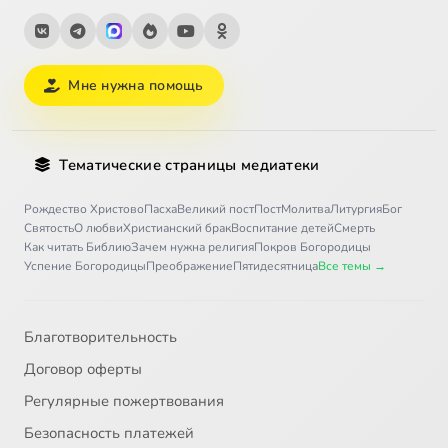
Мне нужна помощь
Тематические страницы медиатеки
Рождество Христово
Пасха
Великий пост
Пост
Молитва
Литургия
Бог
Святость
О любви
Христианский брак
Воспитание детей
Смерть
Как читать Библию
Зачем нужна религия
Покров Богородицы
Успение Богородицы
Преображение
Пятидесятница
Все темы →
Благотворительность
Договор оферты
Регулярные пожертвования
Безопасность платежей