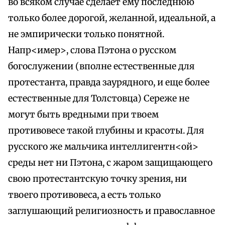
во всяком случае сделает ему последнюю
только более дорогой, желанной, идеальной, а
не эмпирически только понятной.
Напр<имер>, слова Пэтона о русском
богослужении (вполне естественные для
протестанта, правда заурядного, и еще более
естественные для Толстовца) Сереже не
могут быть вредными при твоем
противовесе такой глубины и красоты. Для
русского же мальчика интеллигентн<ой>
среды нет ни Пэтона, с жаром защищающего
свою протестантскую точку зрения, ни
твоего противовеса, а есть только
заглушающий религиозность и православное