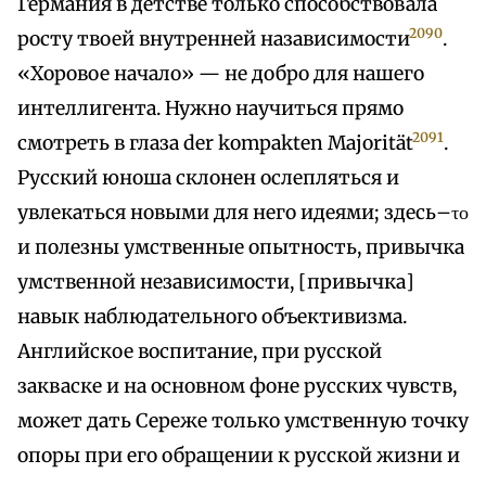
Германия в детстве только способствовала
2090
росту твоей внутренней назависимости
.
«Хоровое начало» — не добро для нашего
интеллигента. Нужно научиться прямо
2091
смотреть в глаза der kompakten Majorität
.
Русский юноша склонен ослепляться и
увлекаться новыми для него идеями; здесь–το
и полезны умственные опытность, привычка
умственной независимости, [привычка]
навык наблюдательного объективизма.
Английское воспитание, при русской
закваске и на основном фоне русских чувств,
может дать Сереже только умственную точку
опоры при его обращении к русской жизни и