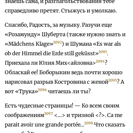
знаешь сама, и разглагольствования тебе
справедливо претят. Стыжусь и умолкаю.
Спасибо, Радость, за музыку. Разучи еще
«Розамунду» Шуберта (также нужно знать и
2092
«Mädchens Klage»
) и Шумана «Es war als
2093
ob der Himmel die Erde still geküsst»
.
2094
Приехала ли Юлия Мих<айловна>
?
Обласкай ее! Боборыкин ведь почти хорошо
2095
нарисовал разрыв Костровина с женой
? А
2096
вот «Трука»
читаешь ли ты?
Есть чудесные страницы! — Ко всем своим
2097
соображениям
<…> и тризной <?>. Сa me
2098
parait avoir une grande portée…
Что сказать