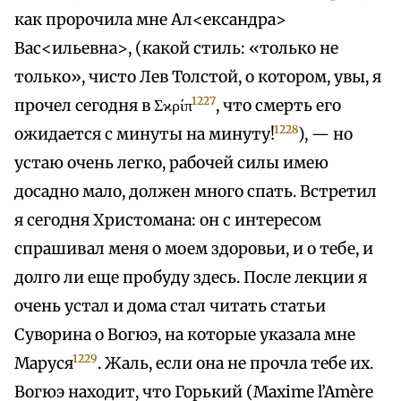
как пророчила мне Ал<ександра>
Вас<ильевна>, (какой стиль: «только не
только», чисто Лев Толстой, о котором, увы, я
1227
прочел сегодня в Σϰρίπ
, что смерть его
1228
ожидается с минуты на минуту!
), — но
устаю очень легко, рабочей силы имею
досадно мало, должен много спать. Встретил
я сегодня Христомана: он с интересом
спрашивал меня о моем здоровьи, и о тебе, и
долго ли еще пробуду здесь. После лекции я
очень устал и дома стал читать статьи
Суворина о Вогюэ, на которые указала мне
1229
Маруся
. Жаль, если она не прочла тебе их.
Вогюэ находит, что Горький (Maxime l’Amère