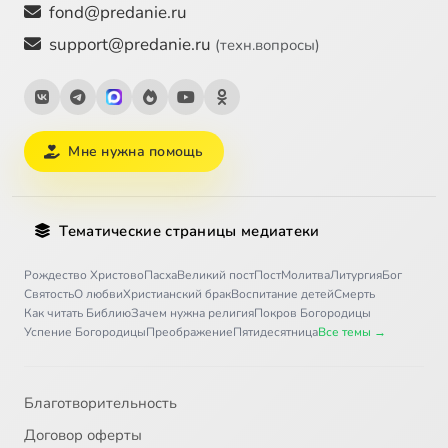
fond@predanie.ru
support@predanie.ru
(техн.вопросы)
Мне нужна помощь
Тематические страницы медиатеки
Рождество Христово
Пасха
Великий пост
Пост
Молитва
Литургия
Бог
Святость
О любви
Христианский брак
Воспитание детей
Смерть
Как читать Библию
Зачем нужна религия
Покров Богородицы
Успение Богородицы
Преображение
Пятидесятница
Все темы →
Благотворительность
Договор оферты