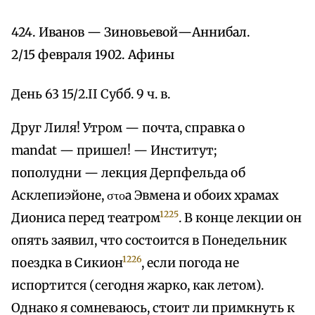
424. Иванов — Зиновьевой—Аннибал.
2/15 февраля 1902. Афины
День 63 15/2.II Субб. 9 ч. в.
Друг Лиля! Утром — почта, справка о
mandat — пришел! — Институт;
пополудни — лекция Дерпфельда об
Асклепиэйоне, στοа Эвмена и обоих храмах
1225
Диониса перед театром
. В конце лекции он
опять заявил, что состоится в Понедельник
1226
поездка в Сикион
, если погода не
испортится (сегодня жарко, как летом).
Однако я сомневаюсь, стоит ли примкнуть к