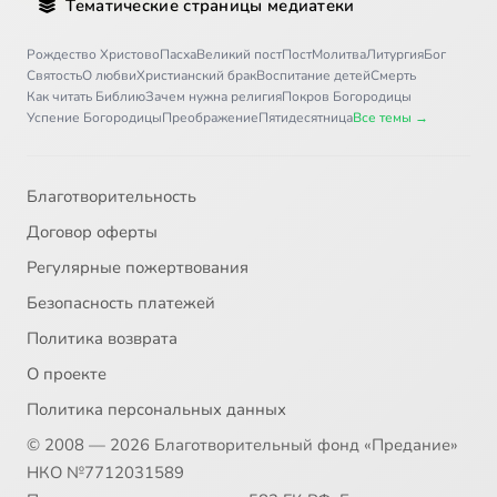
Тематические страницы медиатеки
Рождество Христово
Пасха
Великий пост
Пост
Молитва
Литургия
Бог
Святость
О любви
Христианский брак
Воспитание детей
Смерть
Как читать Библию
Зачем нужна религия
Покров Богородицы
Успение Богородицы
Преображение
Пятидесятница
Все темы →
Благотворительность
Договор оферты
Регулярные пожертвования
Безопасность платежей
Политика возврата
О проекте
Политика персональных данных
© 2008 — 2026 Благотворительный фонд «Предание»
НКО №7712031589