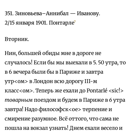
351. Зиновьева–Аннибал — Иванову.
2/15 января 1901. Понтарле
7
Вторник.
Нин, большей обиды мне в дороге не
случалось! Если бы мы выехали в 5. 50 утра, то
в 6 вечера были бы в Париже и завтра
утр<ом> в Лондон всю дорогу III-м
класс<ом>. Теперь же ехали до Pontarlé <sic!>
товарным
поездом и будем в Париже в
6
утра
завтра! Надо философск<ое> терпение и
смирение разумное. Всё оттого, что сама не
пошла на вокзал узнать! Днем ехали весело и