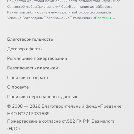
Рождество Христово
Пасха
Великий пост
Пост
Молитва
Литургия
Бог
Святость
О любви
Христианский брак
Воспитание детей
Смерть
Как читать Библию
Зачем нужна религия
Покров Богородицы
Успение Богородицы
Преображение
Пятидесятница
Все темы →
Благотворительность
Договор оферты
Регулярные пожертвования
Безопасность платежей
Политика возврата
О проекте
Политика персональных данных
© 2008 — 2026 Благотворительный фонд «Предание»
НКО №7712031589
Пожертвование согласно ст.582 ГК РФ. Без налога
(НДС)