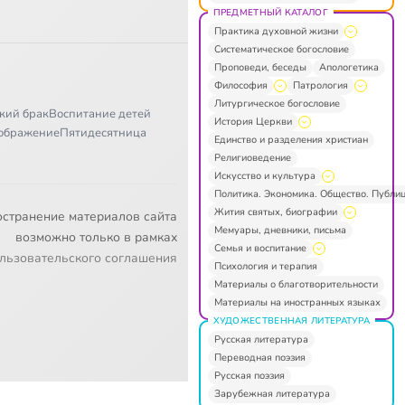
ПРЕДМЕТНЫЙ КАТАЛОГ
Практика духовной жизни
Систематическое богословие
Проповеди, беседы
Апологетика
Философия
Патрология
Литургическое богословие
кий брак
Воспитание детей
История Церкви
ображение
Пятидесятница
Единство и разделения христиан
Религиоведение
Искусство и культура
Политика. Экономика. Общество. Публи
Жития святых, биографии
остранение материалов сайта
Мемуары, дневники, письма
возможно только в рамках
Семья и воспитание
льзовательского соглашения
Психология и терапия
Материалы о благотворительности
Материалы на иностранных языках
ХУДОЖЕСТВЕННАЯ ЛИТЕРАТУРА
Русская литература
Переводная поэзия
Русская поэзия
Зарубежная литература