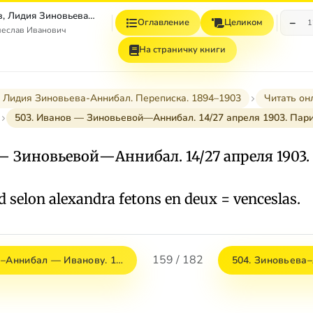
Вячеслав Иванов, Лидия Зиновьева–Аннибал Переписка. 1894–1903. Том II
−
Оглавление
Целиком
1
чеслав Иванович
На страничку книги
 Лидия Зиновьева-Аннибал. Переписка. 1894–1903
Читать он
503. Иванов — Зиновьевой—Аннибал. 14/27 апреля 1903. Пар
— Зиновьевой—Аннибал. 14/27 апреля 1903
d selon alexandra fetons en deux = venceslas.
159 / 182
а–Аннибал — Иванову. 1…
504. Зиновьева