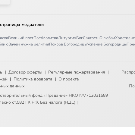
 страницы медиатеки
асха
Великий пост
Пост
Молитва
Литургия
Бог
Святость
О любви
Христианс
иблию
Зачем нужна религия
Покров Богородицы
Успение Богородицы
Пре
ть
|
Договор оферты
|
Регулярные пожертвования
|
Распр
ежей
|
Политика возврата
|
О проекте
|
ьных данных
По
готворительный фонд «Предание» НКО №7712031589
асно ст.582 ГК РФ. Без налога (НДС)
|