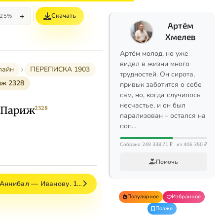
+
Скачать
25%
Артём
Хмелев
Артём молод, но уже
видел в жизни много
лайн
ПЕРЕПИСКА 1903
трудностей. Он сирота,
иж 2328
привык заботится о себе
сам, но, когда случилось
несчастье, и он был
. Париж
2328
парализован – остался на
поп…
Собрано 249 338,71 ₽
из 406 350 ₽
Помочь
–Аннибал — Иванову. 1…
Популярное
Избранное
Позже