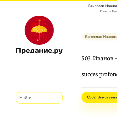
Иванов Вя
Вячеслав Иванов,
Предание.ру
503. Иванов 
succes profon
502. Зиновьев