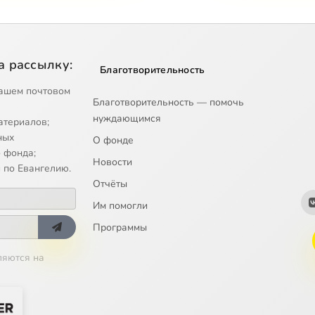
а рассылку:
Благотворительность
ашем почтовом
Благотворительность — помочь
нуждающимся
атериалов;
ных
О фонде
 фонда;
Новости
 по Евангелию.
Отчёты
Им помогли
Программы
ляются на