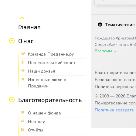
Тематические
Главная
Рождество Христово
П
О нас
Смерть
Как читать Б
Все темы →
Команда Предание.ру
Попечительский совет
Наши друзья
Благотворительнос
Безопасность плат
Известные люди о
Предании
Политика персонал
© 2008 — 2026 Бла
Благотворительность
Пожертвование согл
Политика возврата
О нашем фонде
Новости
Отчёты