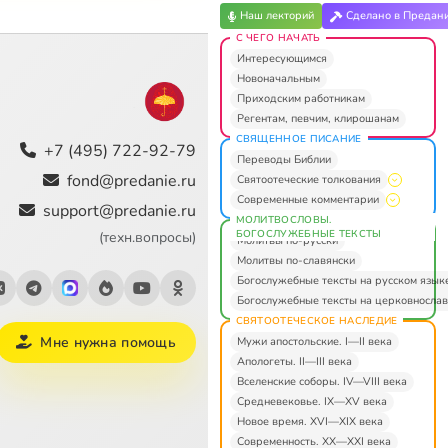
Наш лекторий
Сделано в Предан
С ЧЕГО НАЧАТЬ
Интересующимся
Новоначальным
Приходским работникам
Регентам, певчим, клирошанам
СВЯЩЕННОЕ ПИСАНИЕ
+7 (495) 722-92-79
Переводы Библии
fond@predanie.ru
Святоотеческие толкования
Современные комментарии
support@predanie.ru
МОЛИТВОСЛОВЫ.
БОГОСЛУЖЕБНЫЕ ТЕКСТЫ
(техн.вопросы)
Молитвы по-русски
Молитвы по-славянски
Богослужебные тексты на русском язык
Богослужебные тексты на церковнослав
СВЯТООТЕЧЕСКОЕ НАСЛЕДИЕ
Мне нужна помощь
Мужи апостольские. I—II века
Апологеты. II—III века
Вселенские соборы. IV—VIII века
Средневековье. IX—XV века
Новое время. XVI—XIX века
Современность. XX—XXI века