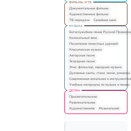
ФИЛЬМЫ И ТВ
Документальные фильмы
Художественные фильмы
ТВ-передачи
Семейное кино
МУЗЫКА
Богослужебное пение Русской Правосл
Колокольный звон
Песнопения поместных церквей
Классическая музыка
Авторская песня
Эстрадная песня
Этно, фольклор, народная музыка
Духовные канты, стихи, песни, романсы
Современная вокальная и инструментал
Учебные материалы по музыке и пению
ДЕТЯМ
Просветительское
Развлекательное
Художественное
Музыкальное