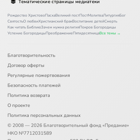
Тематические страницы медиатеки
Рождество Христово
Пасха
Великий пост
Пост
Молитва
Литургия
Бог
Святость
О любви
Христианский брак
Воспитание детей
Смерть
Как читать Библию
Зачем нужна религия
Покров Богородицы
Успение Богородицы
Преображение
Пятидесятница
Все темы →
Благотворительность
Договор оферты
Регулярные пожертвования
Безопасность платежей
Политика возврата
О проекте
Политика персональных данных
© 2008 — 2026 Благотворительный фонд «Предание»
НКО №7712031589