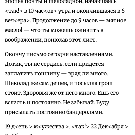
эпопея почты и шеколадной, начавшаясь
<так!> в 10 час<ов> утра и окончившаяся в 6
веч<ера>. Продолжение до 9 часов — мятное
масло! — что ты можешь оживить в
воображении, понюхав этот лист.
Окончу письмо сегодня наставлениями.
Дотик, ты не сердись, если придется
заплатить пошлину — вряд ли много.
Шеколад же сам дешев, и посылка грош
стоит. Здоровья же от него много. Ешь его
всласть и постоянно. Не забывай. Буду
присылать постоянно бандеролями.
19 д<ень > м<ужества >. <так!> 22 Дек<абря >