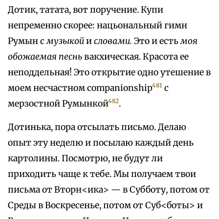
Дотик, татата, вот поручение. Купи
непременно скорее: нацьональный гимн
Румын с
музыкой
и
словами.
Это и есть
моя
обожаемая песнь
вакхическая. Красота ее
неподдельная! Это открытие одно утешение в
481
моем несчастном companionship
с
482
мерзостной Румынкой
.
Дотинька, пора отсылать письмо. Делаю
опыт эту неделю и посылаю каждый день
картолины. Посмотрю, не будут ли
приходить чаще к тебе. Мы получаем твои
письма от Вторн<ика> — в Субботу, потом от
Среды в Воскресенье, потом от Суб<боты> и