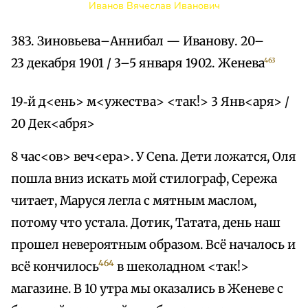
Иванов Вячеслав Иванович
383. Зиновьева–Аннибал — Иванову. 20–
23 декабря 1901 / 3–5 января 1902. Женева
463
19‑й д<ень> м<ужества> <так!> 3 Янв<аря> /
20 Дек<абря>
8 час<ов> веч<ера>. У Cena. Дети ложатся, Оля
пошла вниз искать мой стилограф, Сережа
читает, Маруся легла с мятным маслом,
потому что устала. Дотик, Татата, день наш
прошел невероятным образом. Всё началось и
464
всё кончилось
в шеколадном <так!>
магазине. В 10 утра мы оказались в Женеве с