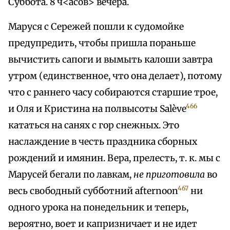
Суббота. 8 ч<асов> вечера.
Маруся с Сережей пошли к судомойке
предупредить, чтобы пришла пораньше
вычистить сапоги и вымыть калоши завтра
утром (единственное, что она делает), потому
что с раннего часу собираются старшие трое,
466
и Оля и Кристина на полвысоты Salève
кататься на санях с гор снежных. Это
наслаждение в честь праздника сборных
рождений и имянин. Вера, прелесть, т. к. мы с
Марусей бегали по лавкам,
не приготовила
во
467
весь свободный субботний afternoon
ни
одного урока на понедельник и теперь,
вероятно, воет и капризничает и не идет