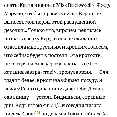
спать. Костя в ванне с Miss Blackw<ell>. Я жду
Марусю, чтобы справит<ь>ся с Верой, не
выносят мои нервы этой распущенной
девочки… Только что, впрочем, решилась
позвать сверху Веру, и она неожиданно
ответила мне грустным и кротким голосом,
что сейчас будет в постели! Эта кротость,
несмотря на мою угрозу наказать ее без
катания завтра <так!>, тронула меня. — Оля
гладит белье. Кристина убирает посуду. Я
лежу у Cena и едва пишу даже тебе, Дотик,
едва пишу — устала. Видишь ли, страдные
дни. Ведь встаю я в 7 1/2 и сегодня писала
468
письма Саше
по делам и Голыптейнам. А с