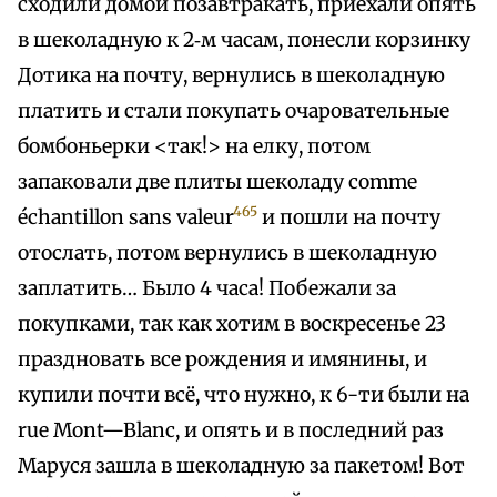
сходили домой позавтракать, приехали опять
в шеколадную к 2‑м часам, понесли корзинку
Дотика на почту, вернулись в шеколадную
платить и стали покупать очаровательные
бомбоньерки <так!> на елку, потом
запаковали две плиты шеколаду comme
465
échantillon sans valeur
и пошли на почту
отослать, потом вернулись в шеколадную
заплатить… Было 4 часа! Побежали за
покупками, так как хотим в воскресенье 23
праздновать все рождения и имянины, и
купили почти всё, что нужно, к 6-ти были на
rue Mont—Blanc, и опять и в последний раз
Маруся зашла в шеколадную за пакетом! Вот