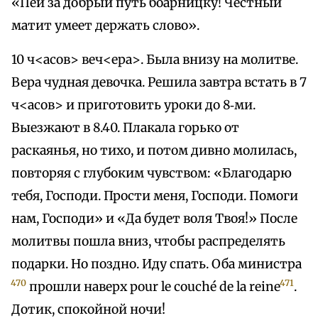
«Пей за добрый путь боарницку! Честный
матит умеет держать слово».
10 ч<асов> веч<ера>. Была внизу на молитве.
Вера чудная девочка. Решила завтра встать в 7
ч<асов> и приготовить уроки до 8‑ми.
Выезжают в 8.40. Плакала горько от
раскаянья, но тихо, и потом дивно молилась,
повторяя с глубоким чувством: «Благодарю
тебя, Господи. Прости меня, Господи. Помоги
нам, Господи» и «Да будет воля Твоя!» После
молитвы пошла вниз, чтобы распределять
подарки. Но поздно. Иду спать. Оба министра
470
471
прошли наверх pour le couché de la reine
.
Дотик, спокойной ночи!