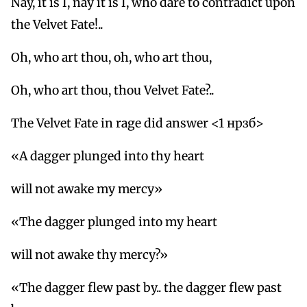
Nay, it is I, nay it is I, who dare to contradict upon
the Velvet Fate!..
Oh, who art thou, oh, who art thou,
Oh, who art thou, thou Velvet Fate?..
The Velvet Fate in rage did answer <1 нрзб>
«A dagger plunged into thy heart
will not awake my mercy»
«The dagger plunged into my heart
will not awake thy mercy?»
«The dagger flew past by.. the dagger flew past