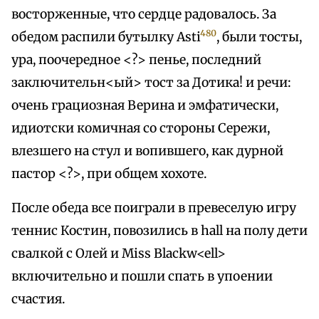
восторженные, что сердце радовалось. За
480
обедом распили бутылку Asti
, были тосты,
ура, поочередное <?> пенье, последний
заключительн<ый> тост за Дотика! и речи:
очень грациозная Верина и эмфатически,
идиотски комичная со стороны Сережи,
влезшего на стул и вопившего, как дурной
пастор <?>, при общем хохоте.
После обеда все поиграли в превеселую игру
теннис Костин, повозились в hall на полу дети
свалкой с Олей и Miss Blackw<ell>
включительно и пошли спать в упоении
счастия.