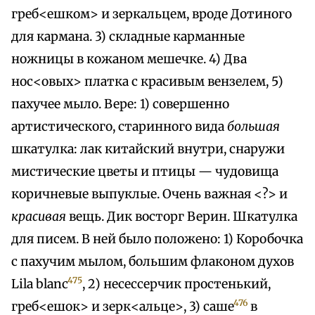
греб<ешком> и зеркальцем, вроде Дотиного
для кармана. 3) складные карманные
ножницы в кожаном мешечке. 4) Два
нос<овых> платка с красивым вензелем, 5)
пахучее мыло. Вере: 1) совершенно
артистического, старинного вида
большая
шкатулка: лак китайский внутри, снаружи
мистические цветы и птицы — чудовища
коричневые выпуклые. Очень важная <?> и
красивая
вещь. Дик восторг Верин. Шкатулка
для писем. В ней было положено: 1) Коробочка
с пахучим мылом, большим флаконом духов
475
Lila blanc
, 2) несессерчик простенький,
476
греб<ешок> и зерк<альце>, 3) саше
в