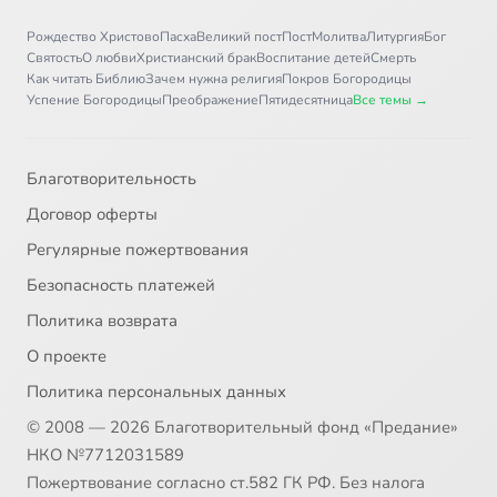
Рождество Христово
Пасха
Великий пост
Пост
Молитва
Литургия
Бог
Святость
О любви
Христианский брак
Воспитание детей
Смерть
Как читать Библию
Зачем нужна религия
Покров Богородицы
Успение Богородицы
Преображение
Пятидесятница
Все темы →
Благотворительность
Договор оферты
Регулярные пожертвования
Безопасность платежей
Политика возврата
О проекте
Политика персональных данных
© 2008 — 2026 Благотворительный фонд «Предание»
НКО №7712031589
Пожертвование согласно ст.582 ГК РФ. Без налога