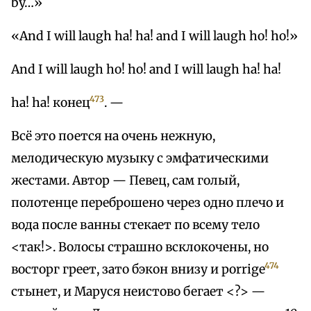
by…»
«And I will laugh ha! ha! and I will laugh ho! ho!»
And I will laugh ho! ho! and I will laugh ha! ha!
473
ha! ha! конец
. —
Всё это поется на очень нежную,
мелодическую музыку с эмфатическими
жестами. Автор — Певец, сам голый,
полотенце переброшено через одно плечо и
вода после ванны стекает по всему тело
<так!>. Волосы страшно всклокочены, но
474
восторг греет, зато бэкон внизу и porrige
стынет, и Маруся неистово бегает <?> —