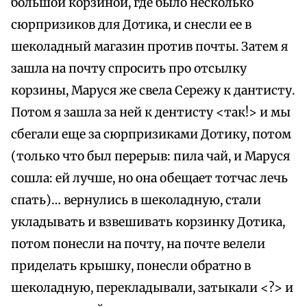
большой корзиной, где было несколько
сюрпризиков для Дотика, и снесли ее в
шеколадный магазин против почты. Затем я
зашла на почту спросить про отсылку
корзины, Маруся же свела Сережу к дантисту.
Потом я зашла за ней к дентисту <так!> и мы
сбегали еще за сюрпризиками Дотику, потом
(только что был перерыв: пила чай, и Маруся
сошла: ей лучше, но она обещает тотчас лечь
спать)… вернулись в шеколадную, стали
укладывать и взвешивать корзинку Дотика,
потом понесли на почту, на почте велели
приделать крышку, понесли обратно в
шеколадную, перекладывали, затыкали <?> и