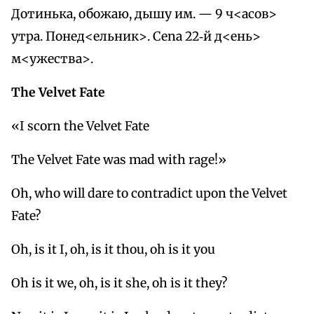
Дотинька, обожаю, дышу им. — 9 ч<асов>
утра. Понед<ельник>. Cena 22‑й д<ень>
м<ужества>.
The Velvet Fate
«I scorn the Velvet Fate
The Velvet Fate was mad with rage!»
Oh, who will dare to contradict upon the Velvet
Fate?
Oh, is it I, oh, is it thou, oh is it you
Oh is it we, oh, is it she, oh is it they?