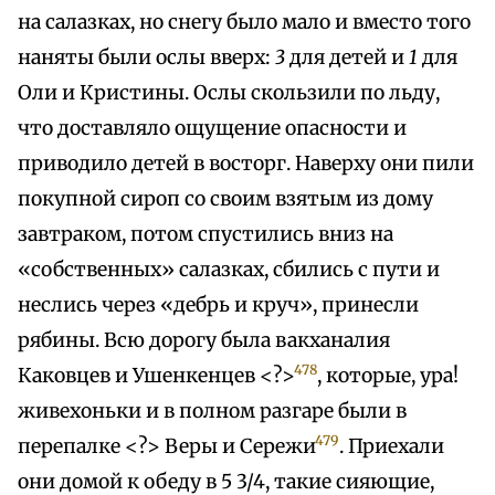
на салазках, но снегу было мало и вместо того
наняты были ослы вверх:
3
для детей и
1
для
Оли и Кристины. Ослы скользили по льду,
что доставляло ощущение опасности и
приводило детей в восторг. Наверху они пили
покупной сироп со своим взятым из дому
завтраком, потом спустились вниз на
«собственных» салазках, сбились с пути и
неслись через «дебрь и круч», принесли
рябины. Всю дорогу была вакханалия
478
Каковцев и Ушенкенцев <?>
, которые, ура!
живехоньки и в полном разгаре были в
479
перепалке <?> Веры и Сережи
. Приехали
они домой к обеду в 5 3/4, такие сияющие,