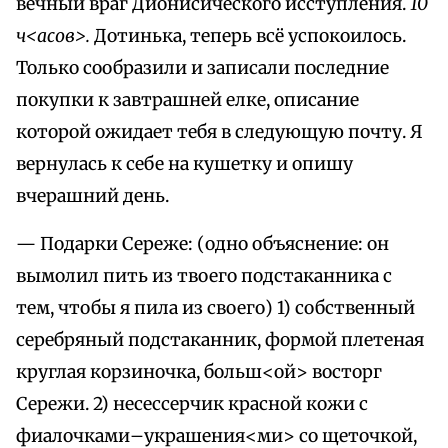
вечный враг Дионисического исступления.
10
ч<асов>.
Дотинька, теперь всё успокоилось.
Только сообразили и записали последние
покупки к завтрашней елке, описание
которой ожидает тебя в следующую почту. Я
вернулась к себе на кушетку и опишу
вчерашний день.
— Подарки Сереже: (одно объяснение: он
вымолил пить из твоего подстаканника с
тем, чтобы я пила из своего) 1) собственный
серебряный подстаканник, формой плетеная
круглая корзиночка, больш<ой> восторг
Сережи. 2) несессерчик красной кожи с
фиалочками–украшения<ми> со щеточкой,