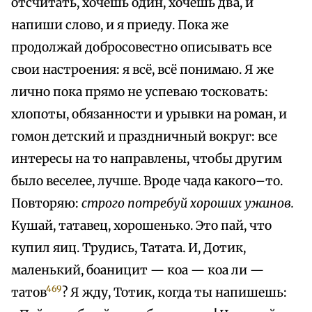
отсчитать, хочешь один, хочешь два, и
напиши слово, и я приеду. Пока же
продолжай добросовестно описывать все
свои настроения: я всё, всё понимаю. Я же
лично пока прямо не успеваю тосковать:
хлопоты, обязанности и урывки на роман, и
гомон детский и праздничный вокруг: все
интересы на то направлены, чтобы другим
было веселее, лучше. Вроде чада какого–то.
Повторяю:
строго потребуй хороших ужинов.
Кушай, татавец, хорошенько. Это пай, что
купил яиц. Трудись, Татата. И, Дотик,
маленький, боаницит — коа — коа ли —
469
татов
? Я жду, Тотик, когда ты напишешь: