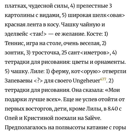
платках, чудесной силы, 4) прелестные 3
картолины с видами, 5) широкая шелк<овая>
красная лента в косу. Чашку чайную и
эделвейс <так!> — ее желание. Косте: 1)
Теннис, игра на столе, очень веселая, 2)
зонтик, 3) тросточка, 25 сант<иметров>, 4)
тетрадки для рисования: цветы и орнаменты.
5) чашку. Лиле: 1) ферму, кот<орую> отвергли
477
Запеваевы <?> для своего Ungeheuer
. 2)
тетрадки для рисования. Она сказала: «Мои
подарки лучше всех». Еще не успев отойти от
первых восторгов, дети, кроме Лилы, в 8.40 с
Олей и Кристиной поехали на Salève.
Предполагалось на полвысоты катание с горы