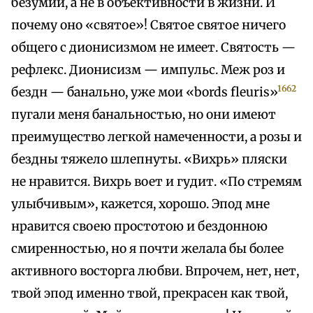
безумии, а не в объективности в жизни. И
почему оно «святое»! Святое святое ничего
общего с дионисизмом не имеет. Святость —
рефлекс. Дионисизм — импульс. Меж роз и
1662
бездн — банально, уже мои «bords fleuris»
пугали меня банальностью, но они имеют
преимущество легкой намеченности, а розы и
бездны тяжело шлепнуты. «Вихрь» пляски
не нравится. Вихрь воет и гудит. «По стремям
улыбчивым», кажется, хорошо. Эпод мне
нравится своею простотою и бездонною
смиренностью, но я почти желала бы более
активного восторга любви. Впрочем, нет, нет,
твой эпод именно твой, прекрасен как твой,