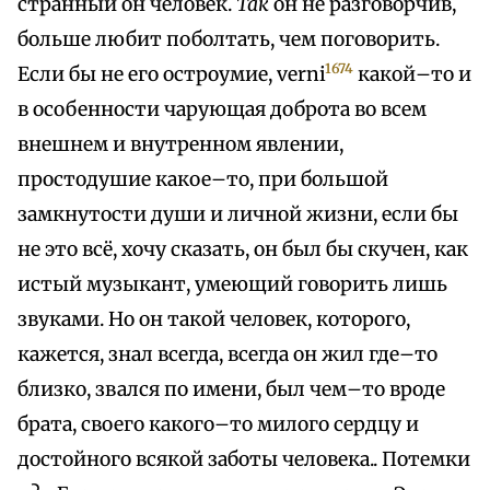
странный он человек.
Так
он не разговорчив,
больше любит поболтать, чем поговорить.
1674
Если бы не его остроумие, verni
какой–то и
в особенности чарующая доброта во всем
внешнем и внутренном явлении,
простодушие какое–то, при большой
замкнутости души и личной жизни, если бы
не это всё, хочу сказать, он был бы скучен, как
истый музыкант, умеющий говорить лишь
звуками. Но он такой человек, которого,
кажется, знал всегда, всегда он жил где–то
близко, звался по имени, был чем–то вроде
брата, своего какого–то милого сердцу и
достойного всякой заботы человека.. Потемки