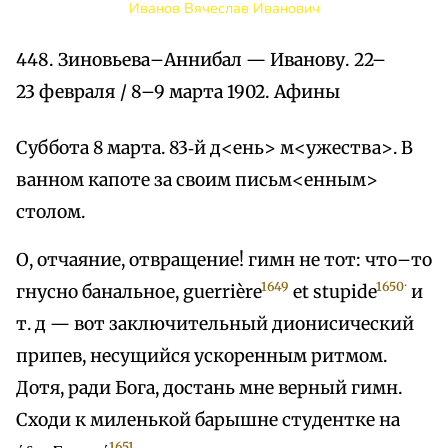
Иванов Вячеслав Иванович
448. Зиновьева–Аннибал — Иванову. 22–
23 февраля / 8–9 марта 1902. Афины
Суббота 8 марта. 83‑й д<ень> м<ужества>. В
ванном капоте за своим письм<енным>
столом.
О, отчаяние, отвращение! гимн не тот: что–то
.
1649
1650
гнусно банальное, guerrière
et stupide
и
т. д — вот заключительный дионисический
припев, несущийся ускоренным ритмом.
Дотя, ради Бога, достань мне верный гимн.
Сходи к миленькой барышне студентке на
1651