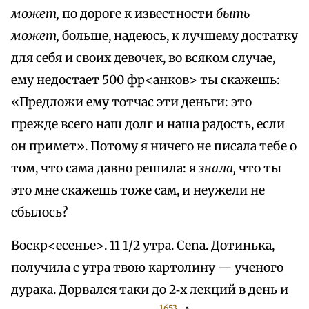
может,
по дороге к известности
быть
может,
больше, надеюсь, к лучшему достатку
для себя и своих девочек, во всяком случае,
ему недостает 500 фр<анков> ты скажешь:
«Предложи ему тотчас эти деньги: это
прежде всего наш долг и наша радость, если
он примет». Потому я ничего не писала тебе о
том, что сама давно решила: я
знала,
что ты
это мне скажешь тоже сам, и неужели не
сбылось?
Воскр<есенье>. 11 1/2 утра. Cena. Дотинька,
получила с утра твою картолину — ученого
дурака. Дорвался таки до 2‑х лекций в день и
1653