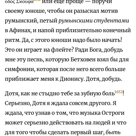
όδος Σϰουφά
или еще проще — поручи
своему юноше, чтобы он разыскал мотив
румынский, петый
румынскими студентами
в Афинах, и напой приблизительно конечный
ритм. Да, с этого юноши надо было начать!
Это он играет на флейте? Ради Бога, добудь
мне эту песнь, которую Бетховен взял бы для
симфонии, которая после него всего больше
приближает меня к Дионису. Дотя, добудь.
1652
Дотя, как не стыдно тебе за зубную боль
!
Серьезно, Дотя я ждала совсем другого. Я
ждала, что узнав о том, что музыка Остроги
может серьезно действовать на людей и что
для того чтобы сделать первый шаг,
быть