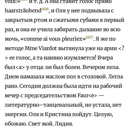
voix!»
и т. д. A она ставит голос прямо
1676
haarsträubend
, и Оля у нее подвывала с
закрытым ртом и сжатыми губами в первый
раз, и она ее учила забирать дыхание во всю
1677
мочь, «comme ai vous pleuriez»
. Я же по
методе Mme Viardot вытянула уже на арии <?
> ее голос, а та наивно изумляется! Вчера
был<а> у отца: он был болен. Вечером пела.
Днем намазала маслом пол в столовой. Легла
рано. Сегодня должна была идти на рабочий
вечер с председательством Faur<e> —
литературно–танцевальный, но устала, нет
энергии. Оля и Кристина пойдут. Целую,
обожаю. Свет мой. Лидия.