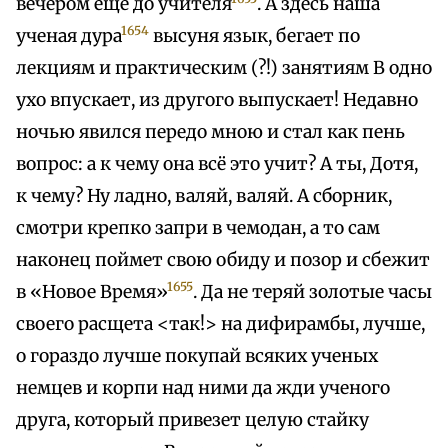
вечером еще до учителя
. А здесь наша
1654
ученая дура
высуня язык, бегает по
лекциям и практическим (?!) занятиям В одно
ухо впускает, из другого выпускает! Недавно
ночью явился передо мною и стал как пень
вопрос: а к чему она всё это учит? А ты, Дотя,
к чему? Ну ладно, валяй, валяй. А сборник,
смотри крепко запри в чемодан, а то сам
наконец поймет свою обиду и позор и сбежит
1655
в «Новое Время»
. Да не теряй золотые часы
своего расщета <так!> на дифирамбы, лучше,
о гораздо лучше покупай всяких ученых
немцев и корпи над ними да жди ученого
друга, который привезет целую стайку