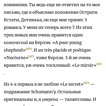
извинения. Ты ведь еще не ответил на то мое
письмо, где я объясняю положение Остроги.
Кстати, Дотинька, он еще мне принес 3
романса. У меня их теперь всего 7. Из этих
трех новых мне очень нравится один
комический
на Верлэн: «А poor young
1670
shepherd»
. И un très placide et poétique:
1671
«Nocturne»
, тоже Верлэн. 3‑й не очень
1672
нравится, уж очень тоскливый: «Le miroir»
.
1673
Из 4‑х первых я не люблю «Le secret»
—
подражание Schumann’y. Остальные
оригинальны и, я
уверена —
талантливы. И