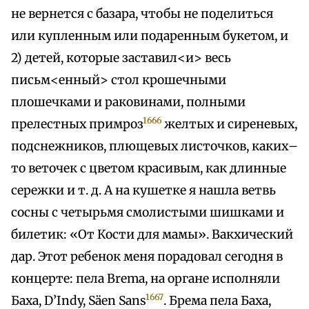
не вернется с базара, чтобы не поделиться
или купленным или подаренным букетом, и
2) детей, которые заставил<и> весь
письм<енный> стол крошечными
плошечками и раковинами, полными
1666
прелестных примроз
желтых и сиреневых,
подснежников, плющевых листочков, каких–
то веточек с цветом красивым, как длинные
сережки и т. д. А на кушетке я нашла ветвь
сосны с четырьмя смолистыми шишками и
билетик: «От Кости для мамы». Вакхический
дар. Этот ребенок меня порадовал сегодня в
концерте: пела Brema, на органе исполняли
1667
Баха, D’Indy, Säen Sans
. Брема пела Баха,