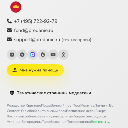
+7 (495) 722-92-79
fond@predanie.ru
support@predanie.ru
(техн.вопросы)
Мне нужна помощь
Тематические страницы медиатеки
Рождество Христово
Пасха
Великий пост
Пост
Молитва
Литургия
Бог
Святость
О любви
Христианский брак
Воспитание детей
Смерть
Как читать Библию
Зачем нужна религия
Покров Богородицы
Успение Богородицы
Преображение
Пятидесятница
Все темы →