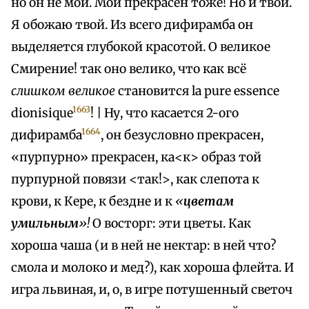
но он не мой. Мой прекрасен тоже! Но и твой.
Я обожаю твой. Из всего дифирамба он
выделяется глубокой красотой. О великое
Смирение! так оно велико, что как всё
слишком великое
становится la pure essence
1663
dionisique
! | Ну, что касается 2-ого
1664
дифирамба
, он безусловно прекрасен,
«пурпурно» прекрасен, ка<к> образ той
пурпурной повязи <так!>, как слепота к
крови, к Кере, к бездне и к
«
цветам
умильным
»!
О восторг: эти цветы. Как
хороша чаша (и в ней не нектар: в ней что?
смола и молоко и мед?), как хороша флейта. И
игра львиная, и, о, в игре потушенный светоч