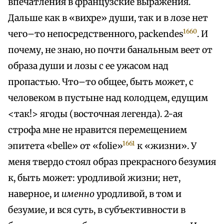
впечатления в французские выражения.
Дальше как в «вихре» души, так и в лозе нет
1660
чего–то непосредственного, packendes
. И
почему, не знаю, но почти банальным веет от
образа души и лозы с ее ужасом над
пропастью. Что–то общее, быть может, с
человеком в пустыне над колодцем, едущим
<так!> ягоды (восточная легенда). 2-ая
строфа мне не нравится перемещением
1661
эпитета «belle» от «folie»
к «жизни». У
меня твердо стоял образ прекрасного безумия
к, быть может: уродливой жизни; нет,
наверное, и
именно
уродливой, в том и
безумие, и вся суть, в субъективности в