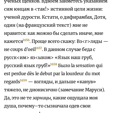
ученых щенков. Вдвоем займетесь указанием
сим юнцам в <так!> истинной цели жизни:
ученой дурости. Кстати, о дифирамбах, Дотя,
один (на французский текст) мне не
нравится: как можно бы сделать иначе, мне
1656
кажется
. Проще всего скажу: Вз<г>ляды —
1657
не coups d’oeil
. В данном случае беда с
русск<им> яз<ыком> «Язык наш груб,
1658
русский язык груб!»
Было la
sensation
qui
est perdue dès le debut par la lourdeur du mot
1659
regards
— взгляды, и дальше «канув»
тяжело, не дионисично (замечание Маруси).
Да, это не те
зарницы,
какие ощущала моя
душа, почему–то сызначала одев свои