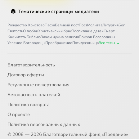
Тематические страницы медиатеки
Рождество Христово
Пасха
Великий пост
Пост
Молитва
Литургия
Бог
Святость
О любви
Христианский брак
Воспитание детей
Смерть
Как читать Библию
Зачем нужна религия
Покров Богородицы
Успение Богородицы
Преображение
Пятидесятница
Все темы →
Благотворительность
Договор оферты
Регулярные пожертвования
Безопасность платежей
Политика возврата
О проекте
Политика персональных данных
© 2008 — 2026 Благотворительный фонд «Предание»