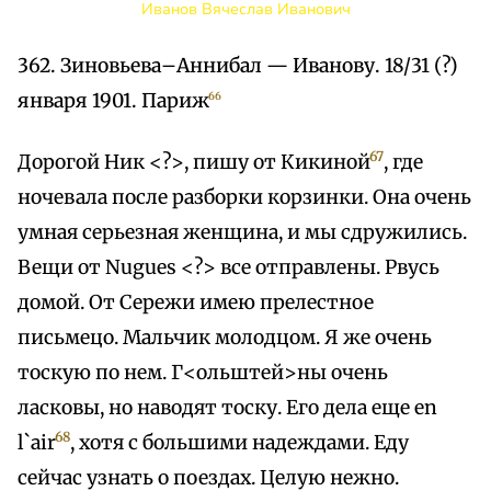
Иванов Вячеслав Иванович
362. Зиновьева–Аннибал — Иванову. 18/31 (?)
января 1901. Париж
66
67
Дорогой Ник <?>, пишу от Кикиной
, где
ночевала после разборки корзинки. Она очень
умная серьезная женщина, и мы сдружились.
Вещи от Nugues <?> все отправлены. Рвусь
домой. От Сережи имею прелестное
письмецо. Мальчик молодцом. Я же очень
тоскую по нем. Г<ольштей>ны очень
ласковы, но наводят тоску. Его дела еще en
68
l`air
, хотя с большими надеждами. Еду
сейчас узнать о поездах. Целую нежно.