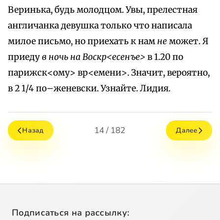
Веринька, будь молодцом. Увы, прелестная
англичанка девушка только что написала
милое письмо, но приехать к нам
не
может. Я
приеду
в ночь на Воскр<есенъе>
в 1.20 по
парижск<ому> вр<емени>. Значит, вероятно,
в 2 1/4 по–женевски. Узнайте. Лидия.
14 / 182
Назад
Далее
Подписаться на рассылку: