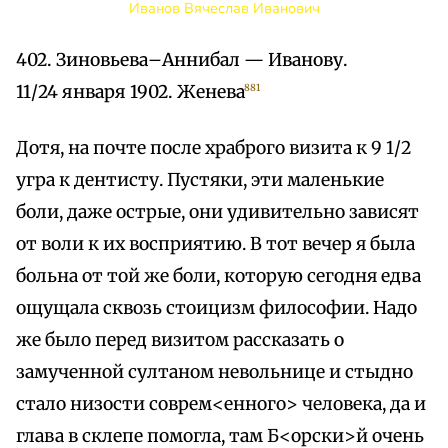
Иванов Вячеслав Иванович
402. Зиновьева–Аннибал — Иванову.
11/24 января 1902. Женева
881
Дотя, на почте после храброго визита к 9 1/2
угра к дентисту. Пустяки, эти маленькие
боли, даже острые, они удивительно зависят
от воли к их восприятию. В тот вечер я была
больна от той же боли, которую сегодня едва
ощущала сквозь стоицизм философии. Надо
же было перед визитом рассказать о
замученной султаном невольнице и стыдно
стало низости соврем<енного> человека, да и
глава в склепе помогла, там Б<орски>й очень