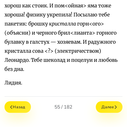
хорош как стоик. И пом<ойная> яма тоже
хороша! физику укрепила! Посылаю тебе
пакетик: брошку
кристалла
горн<ого>
(объясни) и черного брил<лианта> горного
булавку в галстух — хозяевам. И радужного
кристалла сова <?> (электричеством)
Леонардо. Тебе шеколад и поцелуи и любовь
без дна.
Лидия.
55 / 182
Назад
Далее