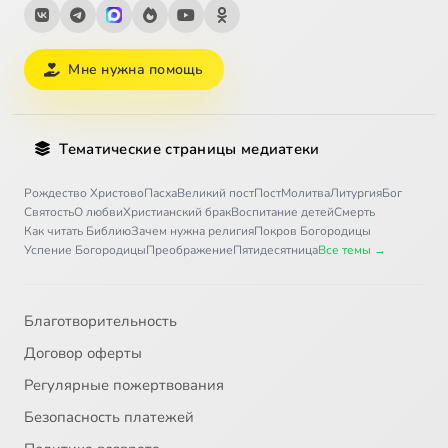
Мне нужна помощь
Тематические страницы медиатеки
Рождество Христово
Пасха
Великий пост
Пост
Молитва
Литургия
Бог
Святость
О любви
Христианский брак
Воспитание детей
Смерть
Как читать Библию
Зачем нужна религия
Покров Богородицы
Успение Богородицы
Преображение
Пятидесятница
Все темы →
Благотворительность
Договор оферты
Регулярные пожертвования
Безопасность платежей