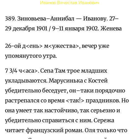
Иванов Вячеслав Иванович
389. Зиновьева–Аннибал — Иванову. 27–
29 декабря 1901 / 9–11 января 1902. Женева
26-ой д<ень> м<ужества>, вечер уже
упомянутого утра.
7 3/4 ч<аса>. Cena Там трое младших
укладываются. Марусинька с Костей
убедительно беседует, он–таки порядочно
растрепался со время <так!> праздников. Но
она умеет так настойчиво, так серьезно и
убедительно справиться с ним. Сережа
читает французский роман. Оля только что