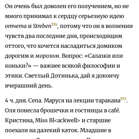
Он очень был доволен его получением, но не
много принимал к сердцу серьезную идею
574
отчета
и
Streben
,
потому что он в волнении
чувств два последние дня, происходящим
оттого, что хочется насладиться домиком
дорогим и
морозом.
Вопрос: «Салазки или
коньки?» — важнее всякой философии и
этики. Светлый Дотинька, дай я докончу
вчерашний день.
575
4 ч. дня. Cena. Маруся на лекции таракана
.
Оля понесла брошечки и гостинцы в café.
Кристина, Miss Bl<ackwell> и старшие
поехали на далекий каток. Младшие в