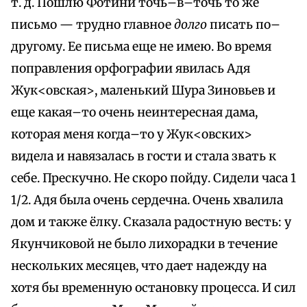
т. д. Пошлю Фотини точь–в–точь то же
письмо — трудно главное
долго
писать по–
другому. Ее письма еще не имею. Во время
поправления орфографии явилась Адя
Жук<овская>, маленький Шура Зиновьев и
еще какая–то очень неинтересная дама,
которая меня когда–то у Жук<овских>
видела и навязалась в гости и стала звать к
себе. Прескучно. Не скоро пойду. Сидели часа 1
1/2. Адя была очень сердечна. Очень хвалила
дом и также ёлку. Сказала радостную весть: у
Якунчиковой не было лихорадки в течение
нескольких месяцев, что дает надежду на
хотя бы временную остановку процесса. И сил