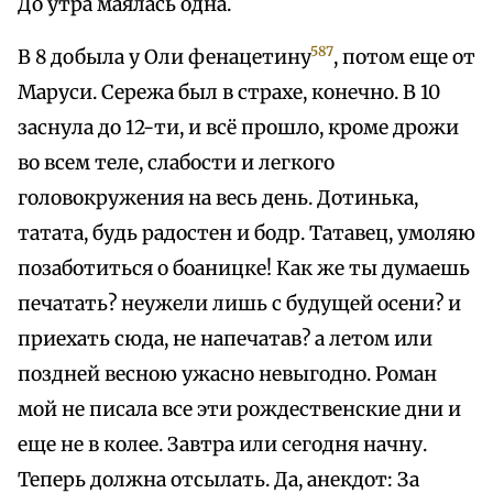
До утра маялась одна.
587
В 8 добыла у Оли фенацетину
, потом еще от
Маруси. Сережа был в страхе, конечно. В 10
заснула до 12-ти, и всё прошло, кроме дрожи
во всем теле, слабости и легкого
головокружения на весь день. Дотинька,
татата, будь радостен и бодр. Татавец, умоляю
позаботиться о боаницке! Как же ты думаешь
печатать? неужели лишь с будущей осени? и
приехать сюда, не напечатав? а летом или
поздней весною ужасно невыгодно. Роман
мой не писала все эти рождественские дни и
еще не в колее. Завтра или сегодня начну.
Теперь должна отсылать. Да, анекдот: За