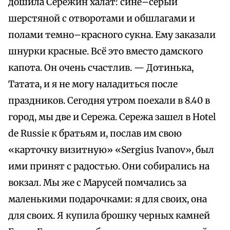
дошила Сережин халат: сине–серый
шерстяной с отворотами и обшлагами и
полами темно–красного сукна. Ему заказали
шнурки красные. Всё это вместо дамского
капота. Он очень счастлив. — Дотинька,
Татата, и я не могу наладиться после
праздников. Сегодня утром поехали в 8.40 в
город, мы две и Сережа. Сережа зашел в Hotel
de Russie к братьям и, послав им свою
«карточку визитную» «Sergius Ivanov», был
ими принят с радостью. Они собирались на
вокзал. Мы же с Марусей помчались за
маленькими подарочками: я для своих, она
для своих. Я купила брошку черных камней