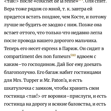
<так!> после «couchet de la reine»
. Оля спит.
Вера тоже рядом со мной, т. к. завтра ей
придется встать позднее, чем Косте, и потому
лучше не будить ее заодно с ним. Позже она
встает оттого, что только что недавно легла
после провода нашего дорогого мальчика.
Теперь его несет express в Париж. Он сидит в
580
compartiment des non fumeurs
вдвоем с
каким–то господином. Дай Бог ему доехать
благополучно. Его багаж набит гостинцами
для Mrs. Tupper и Mr. Paton’a, и есть
шкатулочка с замком, чтобы хранить свои
гостинца <так!> от воровки–прислуги, и есть
гостинца на дорогу и всякие баловства, и есть