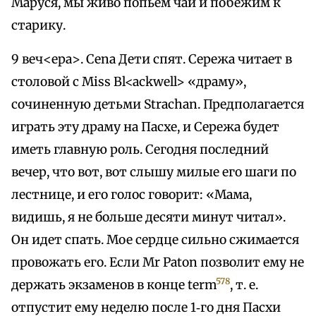
Маруся, мы живо попьем чай и побежим к
старику.
9 веч<ера>. Cena Дети спят. Сережа читает в
столовой с Miss Bl<ackwell> «драму»,
сочиненную детьми Strachan. Предполагается
играть эту драму на Пасхе, и Сережа будет
иметь главную роль. Сегодня последний
вечер, что вот, вот слышу милые его шаги по
лестнице, и его голос говорит: «Мама,
видишь, я не больше десяти минут читал».
Он идет спать. Мое сердце сильно сжимается
провожать его. Если Mr Paton позволит ему не
578
держать экзаменов в конце term
, т. е.
отпустит ему неделю после 1‑го дня Пасхи