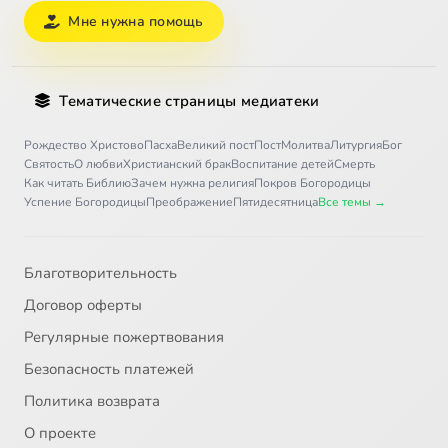
Мне нужна помощь
Тематические страницы медиатеки
Рождество Христово
Пасха
Великий пост
Пост
Молитва
Литургия
Бог
Святость
О любви
Христианский брак
Воспитание детей
Смерть
Как читать Библию
Зачем нужна религия
Покров Богородицы
Успение Богородицы
Преображение
Пятидесятница
Все темы →
Благотворительность
Договор оферты
Регулярные пожертвования
Безопасность платежей
Политика возврата
О проекте