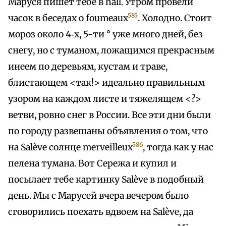
Маруся пишет тебе в hall. Утром провели
585
часок в беседах о foumeaux
. Холодно. Стоит
мороз около 4‑х, 5-ти ° уже много дней, без
снегу, но с туманом, ложащимся прекрасным
инеем по деревьям, кустам и траве,
блистающем <так!> идеально правильным
узором на каждом листе и тяжелящем <?>
ветви, ровно снег в России. Все эти дни были
по городу развешаны объявления о том, что
586
на Salève солнце merveilleux
, тогда как у нас
пелена тумана. Вот Сережа и купил и
посылает тебе картинку Salève в подобный
день. Мы с Марусей вчера вечером было
сговорились поехать вдвоем на Salève, да