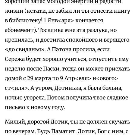
хороший запас молодой энергии и радости
жизни (кстати, не забыл ли ты отнести книгу
в библиотеку! 1 Янв<аря> кончается
абонемент). Тосклива мне эта разлука, но
крепилась, и достигла спокойного и верящего
«до свиданья». А Пэтона просила, если
Сережа будет хорошо учиться, отпустить ему
неделю после Пасхи, тогда он может приехать
домой с 29 марта по 9 Апр<еля> н<ового>
ст<иля>. А утром, Дотинька, я была больна,
ночью угорела. Потом получила твое сладкое
письмо к новому году.
Милый, дорогой Дотик, ты не должен скучать
по вечерам. Будь Паматит. Дотик, Бог с ним, с