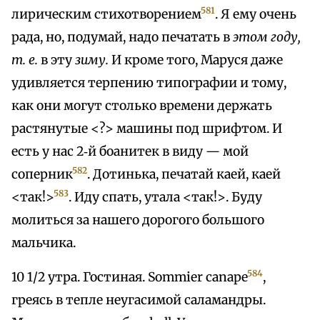
581
лирическим стихотворением
. Я ему очень
рада, но, подумай, надо печатать в
этом году,
т. е.
в эту
зиму.
И кроме того, Маруся даже
удивляется терпению типографии и тому,
как они могут столько времени держать
растянутые <?> машины под шрифтом. И
есть у нас 2‑й боанитек в виду — мой
582
соперник
. Дотинька, печатай каей, каей
583
<так!>
. Иду спать, утала <так!>. Буду
молиться за нашего дорогого большого
мальчика.
584
10 1/2 утра. Гостиная. Sommier canape
,
греясь в тепле неугасимой саламандры.