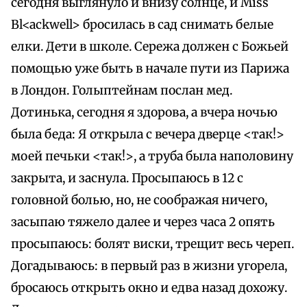
сегодня выглянуло и внизу солнце, и Miss
Bl<ackwell> бросилась в сад снимать белые
елки. Дети в школе. Сережа должен с Божьей
помощью уже быть в начале пути из Парижа
в Лондон. Голыптейнам послан мед.
Дотинька, сегодня я здорова, а вчера ночью
была беда: Я открыла с вечера дверце <так!>
моей печьки <так!>, а труба была наполовину
закрыта, и заснула. Просыпаюсь в 12 с
головной болью, но, не соображая ничего,
засыпаю тяжело далее и через часа 2 опять
просыпаюсь: болят виски, трещит весь череп.
Догадываюсь: в первый раз в жизни угорела,
бросаюсь открыть окно и едва назад дохожу.