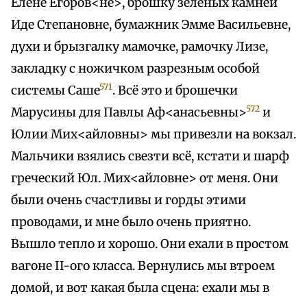
Елене Егоров<не>, брошку зеленых камней
Иде Степановне, бумажник Эмме Васильевне,
духи и брызгалку мамочке, рамочку Лизе,
закладку с ножичком разрезным особой
571
системы Саше
. Всё это и брошечки
572
Марусины для Павлы Аф<анасьевны>
и
Юлии Мих<айловны> мы привезли на вокзал.
Мальчики взялись свезти всё, кстати и шарф
греческий Юл. Мих<айловне> от меня. Они
были очень счастливы и горды этими
проводами, и мне было очень приятно.
Вышло тепло и хорошо. Они ехали в простом
вагоне II-ого класса. Вернулись мы втроем
домой, и вот какая была сцена: ехали мы в