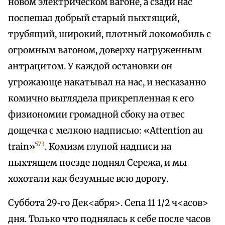
новом электрическом вагоне, а сзади нас
поспешал добрый старый пыхтящий,
трубящий, широкий, плотный локомобиль с
огромным вагоном, доверху нагруженным
антрацитом. У каждой остановки он
угрожающе накатывал на нас, и несказанно
комично выглядела прикрепленная к его
физиономии громадной сбоку на отвес
дощечка с мелкою надписью: «Attention au
573
train»
. Комизм глупой надписи на
пыхтящем поезде поднял Сережа, и мы
хохотали как безумные всю дорогу.
Суббота 29‑го Дек<абря>. Cena 11 1/2 ч<асов>
дня. Только что поднялась к себе после часов