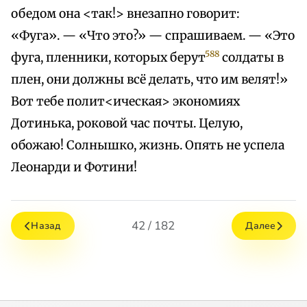
обедом она <так!> внезапно говорит:
«Фуга». — «Что это?» — спрашиваем. — «Это
588
фуга, пленники, которых берут
солдаты в
плен, они должны всё делать, что им велят!»
Вот тебе полит<ическая> экономиях
Дотинька, роковой час почты. Целую,
обожаю! Солнышко, жизнь. Опять не успела
Леонарди и Фотини!
42 / 182
Назад
Далее