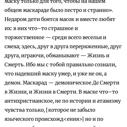
маску только для того, чтобы на нашем
общем маскараде было пестро и странно».
Недаром дети боятся масок и вместе любят
их: в них что–то страшное и
торжественное — среди всего веселья и
смеха; здесь, друг в друга переряженные, друг
друга, играючи, обманывают — Жизнь и
Смерть. Ибо мы с тобой правильно сознали,
что надевший маску умер, и уже не он, а
демон. Маскарад — демоническое
Да
Смерти
в Жизни, и Жизни в Смерти. В маске что–то
антихристианское, не по истории и атавизму
чувства только, [которое не забыло
языческого происхожд<ения>] но и по