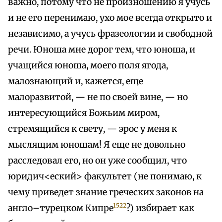
важно, потому что не произношению я учусь
и не его перенимаю, ухо мое всегда открыто и
независимо, а учусь фразеологии и свободной
речи. Юноша мне дорог тем, что юноша, и
учащийся юноша, моего поля ягода,
малознающий и, кажется, еще
малоразвитой, — не по своей вине, — но
интересующийся Божьим миром,
стремящийся к свету, — эрос у меня к
мыслящим юношам! Я еще не довольно
расследовал его, но он уже сообщил, что
юридич<еский> факультет (не понимаю, к
чему приведет знание греческих законов на
1522
англо–турецком Кипре
?) избирает как