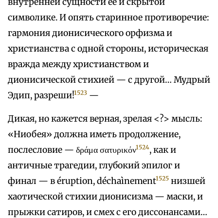
внутренней сущности ее и скрытой
символике. И опять старинное противоречие:
гармония дионисического орфизма и
христианства с одной стороны, историческая
вражда между христианством и
дионисической стихией — с другой… Мудрый
1523
Эдип, разреши!
—
Дикая, но кажется верная, зрелая <?> мысль:
«Ниобея» должна иметь продолжение,
1524
послесловие — δράμα σατυρικόν
, как и
античные трагедии, глубокий эпилог и
1525
финал — в éruption, déchaìnement
низшей
хаотической стихии дионисизма — маски, и
прыжки сатиров, и смех с его диссонансами…