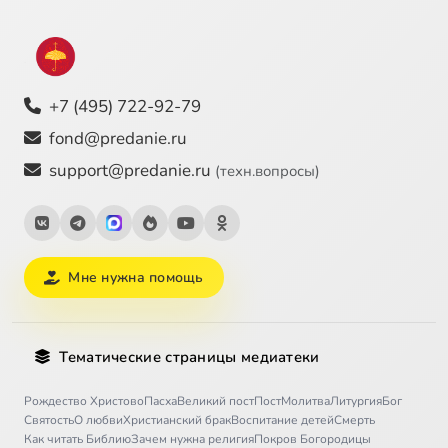
+7 (495) 722-92-79
fond@predanie.ru
support@predanie.ru
(техн.вопросы)
Мне нужна помощь
Тематические страницы медиатеки
Рождество Христово
Пасха
Великий пост
Пост
Молитва
Литургия
Бог
Святость
О любви
Христианский брак
Воспитание детей
Смерть
Как читать Библию
Зачем нужна религия
Покров Богородицы