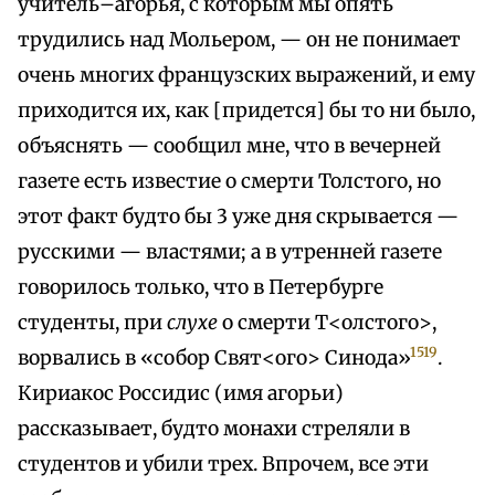
учитель–агорья, с которым мы опять
трудились над Мольером, — он не понимает
очень многих французских выражений, и ему
приходится их, как [придется] бы то ни было,
объяснять — сообщил мне, что в вечерней
газете есть известие о смерти Толстого, но
этот факт будто бы 3 уже дня скрывается —
русскими — властями; а в утренней газете
говорилось только, что в Петербурге
студенты, при
слухе
о смерти Т<олстого>,
1519
ворвались в «собор Свят<ого> Синода»
.
Кириакос Россидис (имя агорьи)
рассказывает, будто монахи стреляли в
студентов и убили трех. Впрочем, все эти