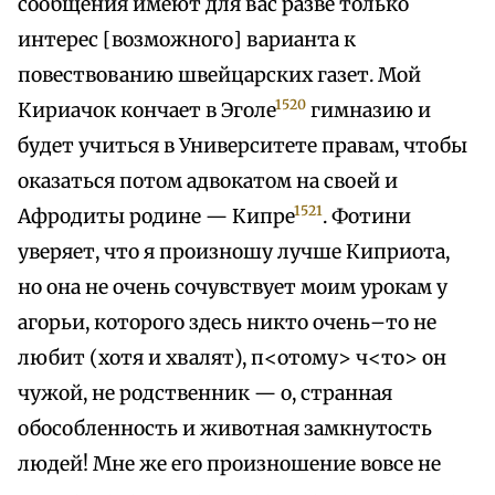
сообщения имеют для вас разве только
интерес [возможного] варианта к
повествованию швейцарских газет. Мой
1520
Кириачок кончает в Эголе
гимназию и
будет учиться в Университете правам, чтобы
оказаться потом адвокатом на своей и
1521
Афродиты родине — Кипре
. Фотини
уверяет, что я произношу лучше Киприота,
но она не очень сочувствует моим урокам у
агорьи, которого здесь никто очень–то не
любит (хотя и хвалят), п<отому> ч<то> он
чужой, не родственник — о, странная
обособленность и животная замкнутость
людей! Мне же его произношение вовсе не