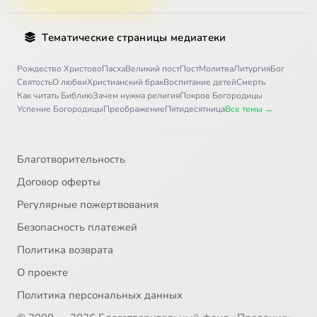
Тематические страницы медиатеки
Рождество Христово
Пасха
Великий пост
Пост
Молитва
Литургия
Бог
Святость
О любви
Христианский брак
Воспитание детей
Смерть
Как читать Библию
Зачем нужна религия
Покров Богородицы
Успение Богородицы
Преображение
Пятидесятница
Все темы →
Благотворительность
Договор оферты
Регулярные пожертвования
Безопасность платежей
Политика возврата
О проекте
Политика персональных данных