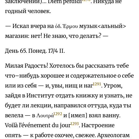
заключении)… Diem perdidi
. Никуда не
годный человек.
— Искал вчера на όδ. Έρμου музык<альный>
магазин: нет! Не знаю, что делать? —
День 65. Понед. 17/4 II.
Милая Радость! Хотелось бы рассказать тебе
что–нибудь хорошее и содержательное о себе
1291
или из себя — и, увы, нищ и наг
. Утром,
зайдя в Институт отдать книжку и узнать, не
будет ли лекции, направился оттуда, куда ты
1292
велела — в Λουτρά
и [имел] взял ванну.
1293
Voilà l’événement du jour
. Настроение
опять — к работе охочее, свежее. Археологам