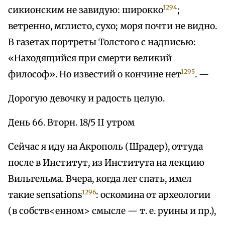
1294
сикионским не завидую: широкко
;
ветренно, мглисто, сухо; моря почти не видно.
В газетах портреты Толстого с надписью:
«Находящийся при смерти великий
1295
философ». Но известий о кончине нет
. —
Дорогую девочку и радость целую.
День 66. Вторн. 18/5 II утром
Сейчас я иду на Акрополь (Шрадер), оттуда
после в Институт, из Института на лекцию
Вильгельма. Вчера, когда лег спать, имел
1296
такие sensations
: оскомина от археологии
(в собств<енном> смысле — т. е. руины и пр.),