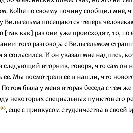
м. Kolbe по своему почину сообщил мне, ч
у Вильгельма посещаются теперь человека
о [так как] раз они уже происходят, то, по
ании того разговора с Вильгельмом страш
м я согласился. И он указал мне надпись, к
в следующий вторник, говоря, что сам он н
 ее. Мы посмотрели ее и нашли, что нового
Потом была у меня вторая беседа с тем же 
ду некоторых специальных пунктов его реф
098
, еще с привкусом студенчества в своей 