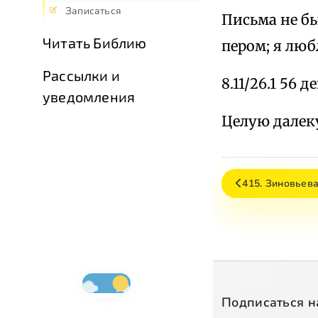
Записаться
Письма не б
Читать Библию
пером; я люб
Рассылки и
8.11/26.1 56 
уведомления
Целую далеку
415. Зиновьев
Подписаться н