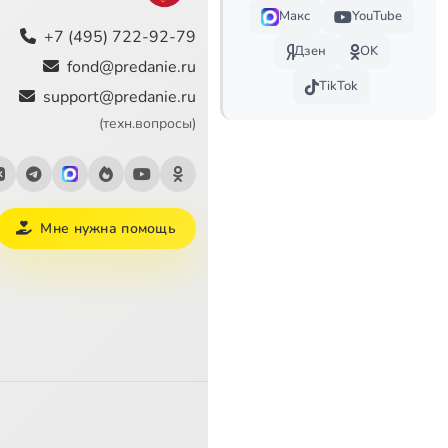
Макс
YouTube
+7 (495) 722-92-79
Дзен
OK
fond@predanie.ru
TikTok
support@predanie.ru
(техн.вопросы)
Мне нужна помощь