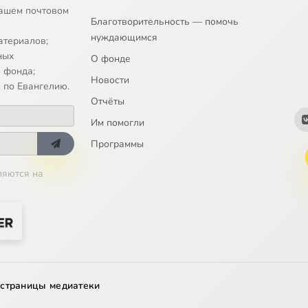
ашем почтовом
Благотворительность — помочь
нуждающимся
атериалов;
ных
О фонде
 фонда;
Новости
 по Евангелию.
Отчёты
Им помогли
Программы
ляются на
 страницы медиатеки