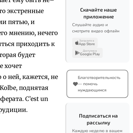
Скачайте наше
то экстренные
приложение
ми пятью, и
Слушайте аудио и
смотрите видео офлайн
 его мнению, нечего
Загрузите в
иться приходить к
App Store
Доступно в
оторая будет
Google Play
е хочет
 о ней, кажется, не
Благотворительность
— помочь
Kolbe, поднятая
нуждающимся
ерата. C’est un
эрудиции.
Подписаться на
рассылку
Каждую неделю в вашем