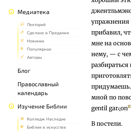
джентльмэно
Медиатека
упражнения 
Лекторий
прибавил, чт
Сделано в Предании
Новинки
мне на основ
Популярное
нему, — с че
Авторы
разбираться 
Блог
приготовлять
Православный
придумаешь. 
календарь
мной по пово
Изучение Библии
1
gentil garςon
Колледж Наследие
В постели.
Библия в искусстве