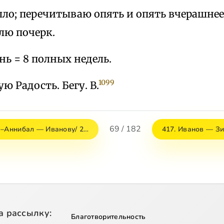
ыло; перечитываю опять и опять вчерашне
лю почерк.
день = 8 полных недель.
1099
ю Радость. Бегу. В.
69 / 182
а–Аннибал — Иванову/ 2…
417. Иванов — З
а рассылку:
Благотворительность