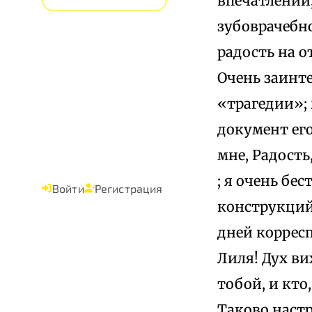
впечатлений,
зубоврачебн
радость на 
Очень заинте
«трагедии»;
документ ег
мне, Радость
; я очень бе
Войти
Регистрация
конструкций
дней корресп
Лиля! Дух ви
тобой, и кто
Таково наст