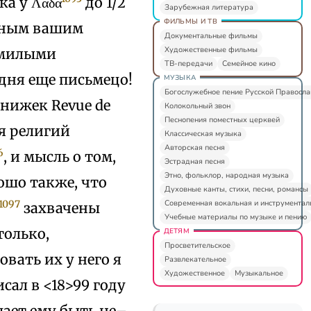
ка у Λαδά
до 1/2
Зарубежная литература
ФИЛЬМЫ И ТВ
десным вашим
Документальные фильмы
Художественные фильмы
м милыми
ТВ-передачи
Семейное кино
дня еще письмецо!
МУЗЫКА
Богослужебное пение Русской Правосл
нижек Revue de
Колокольный звон
Песнопения поместных церквей
ия религий
Классическая музыка
Авторская песня
6
, и мысль о том,
Эстрадная песня
Этно, фольклор, народная музыка
ошо также, что
Духовные канты, стихи, песни, романсы
Современная вокальная и инструментал
1097
захвачены
Учебные материалы по музыке и пению
 только,
ДЕТЯМ
Просветительское
вать их у него я
Развлекательное
Художественное
Музыкальное
сал в <18>99 году
шает ему быть не–