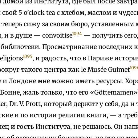
 домой из Института, где был после завтра
л свой 5 o’clock tea с хлебом, маслом и чу
А теперь сижу за своим бюро, уставленны
1094
 и в душе — convoitise
— получить сего
 библиотеки. Просматривание последних к
1095
religions
, и радость, что в Париже истор
109
вокруг такого центра как le Musée Guimet
е и Лондоне мне можно иметь ресурсы. Хор
в Бонне, жаль только, что его «Göttemamen»
er, Dr. V. Prott, который держит у себя, да и
ие и по истории религии книги, — а требо
ец и гость Института, не решаюсь. Он напи
 об элевсинских божествах, но это не ме