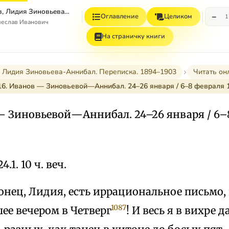
Вячеслав Иванов, Лидия Зиновьева–Аннибал Переписка. 1894–1903. Том II
−
Оглавление
Целиком
1
чеслав Иванович
На страничку книги
 Лидия Зиновьева-Аннибал. Переписка. 1894–1903
Читать он
16. Иванов — Зиновьевой—Аннибал. 24–26 января / 6–8 февраля 
— Зиновьевой—Аннибал. 24–26 января / 6–8
24.1. 10 ч. веч.
онец, Лидия, есть иррациональное письмо, 
1087
ее вечером в Четверг
! И весь я в вихре 