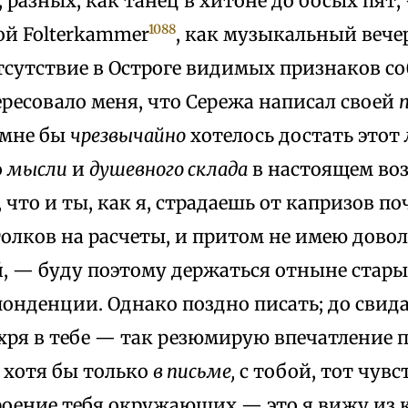
 разных, как танец в хитоне до босых пят, 
1088
ой Folterkammer
, как музыкальный вече
отсутствие в Остроге видимых признаков с
ресовало меня, что Сережа написал своей
 мне бы
чрезвычайно
хотелось достать этот
о
мысли
и
душевного склада
в настоящем воз
, что и ты, как я, страдаешь от капризов п
столков на расчеты, и притом не имею дово
, — буду поэтому держаться отныне стары
онденции. Однако поздно писать; до свида
хря в тебе — так резюмирую впечатление п
, хотя бы только
в письме,
с тобой, тот чувст
роение тебя окружающих — это я вижу из 