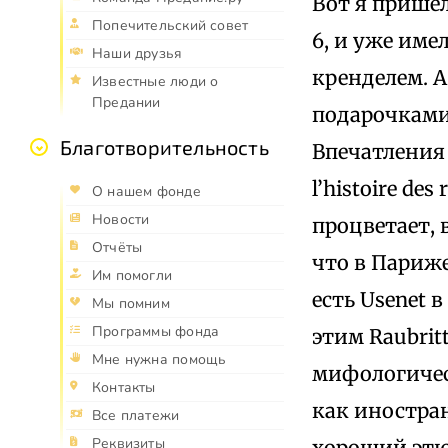
Вот я пришел
Попечительский совет
6, и уже име
Наши друзья
кренделем. 
Известные люди о
Предании
подарочками,
Благотворительность
Впечатления
l’histoire des 
О нашем фонде
Новости
процветает, 
Отчёты
что в Париж
Им помогли
есть Usenet 
Мы помним
Программы фонда
этим Raubritt
Мне нужна помощь
мифологическ
Контакты
как иностран
Все платежи
Реквизиты
хороший этюд