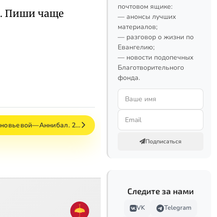
почтовом ящике:
е. Пиши чаще
— анонсы лучших
материалов;
— разговор о жизни по
Евангелию;
— новости подопечных
Благотворительного
фонда.
иновьевой—Аннибал. 2…
Подписаться
Следите за нами
VK
Telegram