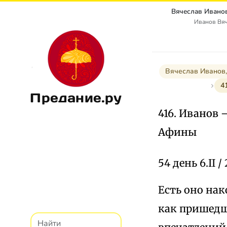
Иванов Вя
Вячеслав Иванов,
4
Предание.ру
416. Иванов 
Афины
54 день 6.II / 
Есть оно нак
как пришедш