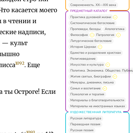
Современность. XX—XXI века
Что касается моего
ПРЕДМЕТНЫЙ КАТАЛОГ
Практика духовной жизни
 в чтении и
Систематическое богословие
Проповеди, беседы
Апологетика
еские надписи,
Философия
Патрология
Литургическое богословие
я — культ
История Церкви
 пышно
Единство и разделения христиан
Религиоведение
1092
лисса
. Еще
Искусство и культура
Политика. Экономика. Общество. Публи
Жития святых, биографии
Мемуары, дневники, письма
Семья и воспитание
 ты Остроге! Если
Психология и терапия
Материалы о благотворительности
Материалы на иностранных языках
ХУДОЖЕСТВЕННАЯ ЛИТЕРАТУРА
Русская литература
Переводная поэзия
Русская поэзия
1093