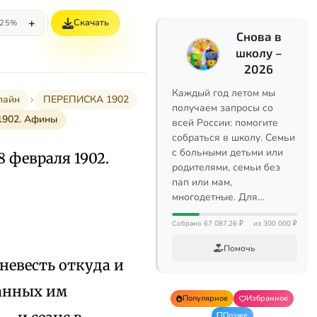
+
Скачать
25%
Снова в
школу –
2026
Каждый год летом мы
лайн
ПЕРЕПИСКА 1902
получаем запросы со
1902. Афины
всей России: помогите
собраться в школу. Семьи
с больными детьми или
 февраля 1902.
родителями, семьи без
пап или мам,
многодетные. Для…
Собрано 67 087,26 ₽
из 300 000 ₽
Помочь
невесть откуда и
данных им
Популярное
Избранное
Позже