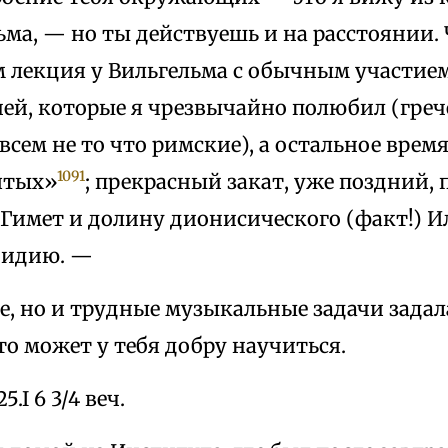
ма, — но ты действуешь и на расстоянии. 
м лекция у Вильгельма с обычным участием
ней, которые я чрезвычайно полюбил (греч
всем не то что римские), а остальное врем
1091
ятых»
; прекрасный закат, уже поздний,
Гимет и долину дионисического (факт!) И
Лидию. —
, но и трудные музыкальные задачи задала
 то может у тебя добру научиться.
25.I 6 3/4 веч.