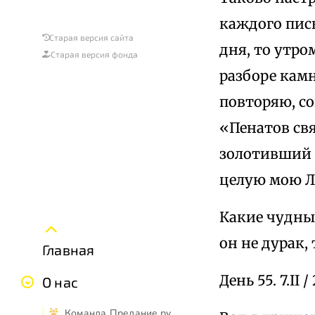
каждого пись
Старая версия сайта
дня, то утро
Старая версия фонда
разборе кам
повторяю, со
«Пенатов св
золотивший 
целую мою 
Какие чудные
он не дурак,
Главная
День 55. 7.II / 
О нас
Команда Предание.ру