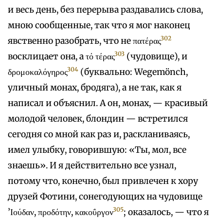
и весь день, без перерыва раздавались слова,
мною сообщенные, так что я мог наконец
302
явственно разобрать, что не πατέρας
303
восклицает она, a τό τέρας
(чудовище), и
304
δρομοκαλόγηρος
(буквально: Wegemönch,
уличный монах, бродяга), а не так, как я
написал и объяснил. А он, монах, — красивый
молодой человек, блондин — встретился
сегодня со мной как раз и, раскланиваясь,
имел улыбку, говорившую: «Ты, мол, все
знаешь». И я действительно все узнал,
потому что, конечно, был привлечен к хору
друзей Фотини, сонегодующих на чудовище
305
’Ιούδαν, προδότην, κακοΰργον
; оказалось, — что я