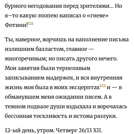
бурного негодования перед зрителями… Но
я–то какую эпопею написал о «гневе»
321
Фотини!
Ты, наверное, ворчишь на наполнение письма
излишним балластом, главное —
многоречивым; но писать другого нечего.
Мои занятия были терпеливым
записыванием выдержек, и вся внутренняя
322
жизнь моя была в моих эксцерптах
и — в
обманувшем меня ожидании писем. А в
темном подвале души вздыхала и ворочалась
бессонная тоскливость и истома разлуки.
12-ый день, утром. Четверг 26/13 XII.