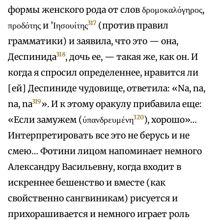
формы женского рода от слов δρομοκαλόγηρος,
317
προδότης и ’Ιησουίτης
(против правил
грамматики) и заявила, что это — она,
318
Деспинида
, дочь ее, — такая же, как он. И
когда я спросил определеннее, нравится ли
[ей] Деспиниде чудовище, ответила: «Na, nа,
319
nа, nа
». И к этому оракулу прибавила еще:
320
«Если замужем (ύπανδρευμένη
), хорошо»…
Интерпретировать все это не берусь и не
смею… Фотини лицом напоминает немного
Александру Васильевну, когда входит в
искреннее бешенство и вместе (как
свойственно сангвиникам) рисуется и
прихорашивается и немного играет роль