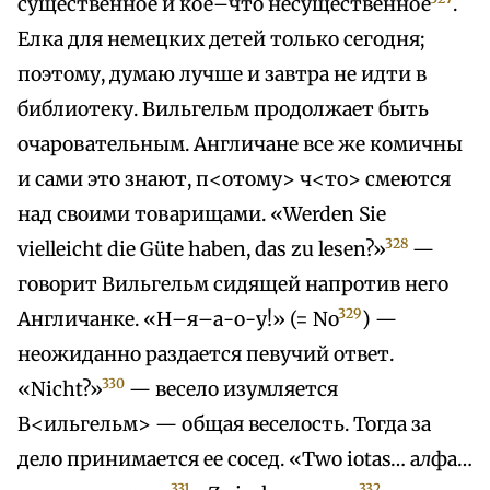
существенное и кое–что несущественное
.
Елка для немецких детей только сегодня;
поэтому, думаю лучше и завтра не идти в
библиотеку. Вильгельм продолжает быть
очаровательным. Англичане все же комичны
и сами это знают, п<отому> ч<то> смеются
над своими товарищами. «Werden Sie
328
vielleicht die Güte haben, das zu lesen?»
—
говорит Вильгельм сидящей напротив него
329
Англичанке. «Н–я–а-о-у!» (= No
) —
неожиданно раздается певучий ответ.
330
«Nicht?»
— весело изумляется
В<ильгельм> — общая веселость. Тогда за
дело принимается ее сосед. «Two iotas… а
л
фа…
331
332