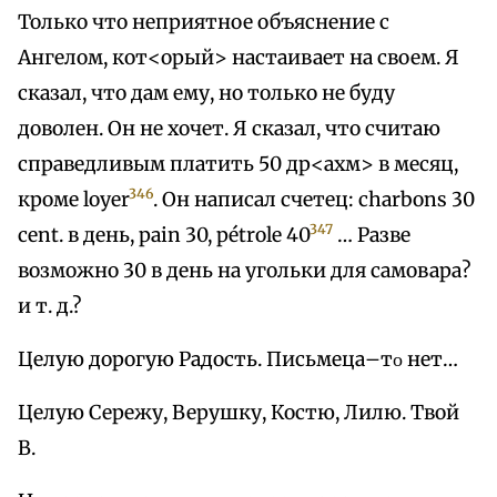
Только что неприятное объяснение с
Ангелом, кот<орый> настаивает на своем. Я
сказал, что дам ему, но только не буду
доволен. Он не хочет. Я сказал, что считаю
справедливым платить 50 др<ахм> в месяц,
346
кроме loyer
. Он написал счетец: charbons 30
347
cent. в день, pain 30, pétrole 40
… Разве
возможно 30 в день на угольки для самовара?
и т. д.?
Целую дорогую Радость. Письмеца–тο нет…
Целую Сережу, Верушку, Костю, Лилю. Твой
В.