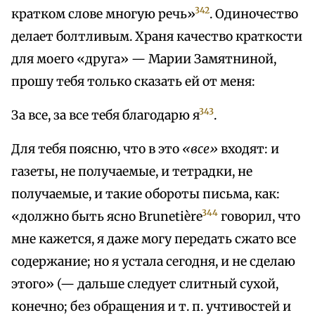
342
кратком слове многую речь»
. Одиночество
делает болтливым. Храня качество краткости
для моего «друга» — Марии Замятниной,
прошу тебя только сказать ей от меня:
343
За все, за все тебя благодарю я
.
Для тебя поясню, что в это
«все»
входят: и
газеты, не получаемые, и тетрадки, не
получаемые, и такие обороты письма, как:
344
«должно быть ясно Brunetière
говорил, что
мне кажется, я даже могу передать сжато все
содержание; но я устала сегодня, и не сделаю
этого» (— дальше следует слитный сухой,
конечно; без обращения и т. п. учтивостей и