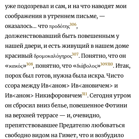
уже подозревал и сам, и на что наводят мои
соображения в утреннем письме, —
306
оказалось… что προδότης
,
долженствовавший быть повешенным у
нашей двери, и есть живущий в нашем доме
307
красивый δρομοκαλόγηρος
. Понятно, что он
308
309
310
«ϰαϰός»
, понятно, что «διάβολος»
. Итак,
порох был готов, нужна была искра. Чисто
ссора между Ив<аном> Ив<ановичем> и
311
Ив<аном> Никифоровичем
. Сегодня утром
он сбросил вниз белье, повешенное Фотини
на верхней террасе — и, очевидно,
препятствовавшее Предателю любоваться
свободно видом на Гимет, что и возбудило