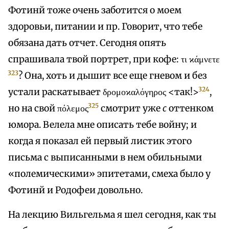
Фотинй тоже очень заботится о моем
здоровьи, питании и пр. Говорит, что тебе
обязана дать отчет. Сегодня опять
спрашивала твой портрет, при кофе: τι ϰάμνετε
323
? Она, хоть и дышит все еще гневом и без
324
устали раскатывает δρομοϰαλόγηρος <так!>
,
325
но на свой πόλεμος
смотрит уже
с
оттенком
юмора. Велела мне описать тебе войну; и
когда я показал ей первый листик этого
письма с выписанными в нем обильными
«полемическими» эпитетами, смеха было у
Фотинй и Родофеи довольно.
На лекцию Вильгельма я шел сегодня, как ты