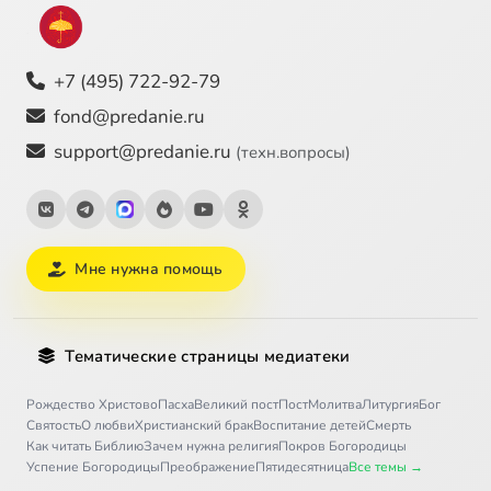
+7 (495) 722-92-79
fond@predanie.ru
support@predanie.ru
(техн.вопросы)
Мне нужна помощь
Тематические страницы медиатеки
Рождество Христово
Пасха
Великий пост
Пост
Молитва
Литургия
Бог
Святость
О любви
Христианский брак
Воспитание детей
Смерть
Как читать Библию
Зачем нужна религия
Покров Богородицы
Успение Богородицы
Преображение
Пятидесятница
Все темы →