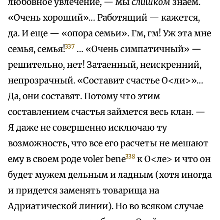
любовное увлечение, — мы
слишком
знаем.
«Очень хороший»… Работящий — кажется,
да. И еще — «опора семьи». Гм, гм! Уж эта мне
337
семья, семья!
… «Очень симпатичный» —
решительно, нет! Затаенный, неискренний,
непрозрачный. «Составит счастье О<ли>»…
Да, они составят. Потому что этим
составлением счастья займется весь клан. —
Я даже не совершенно исключаю ту
возможность, что все его расчеты не мешают
338
ему в своем роде voler bene
к О<ле> и что он
будет мужем дельным и ладным (хотя иногда
и придется заменять товарища на
Адриатической линии). Но во всяком случае