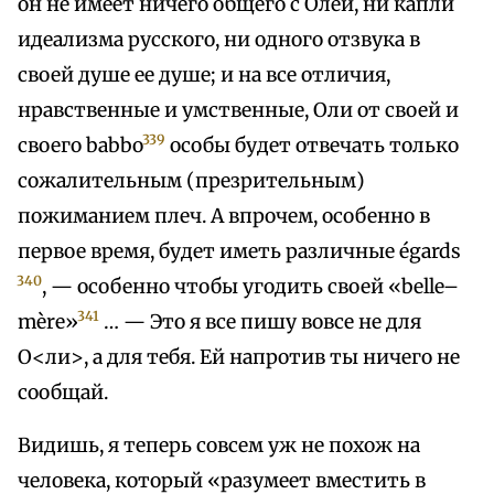
он не имеет ничего общего с Олей, ни капли
идеализма русского, ни одного отзвука в
своей душе ее душе; и на все отличия,
нравственные и умственные, Оли от своей и
339
своего babbo
особы будет отвечать только
сожалительным (презрительным)
пожиманием плеч. А впрочем, особенно в
первое время, будет иметь различные égards
340
, — особенно чтобы угодить своей «belle–
341
mère»
… — Это я все пишу вовсе не для
О<ли>, а для тебя. Ей напротив ты ничего не
сообщай.
Видишь, я теперь совсем уж не похож на
человека, который «разумеет вместить в