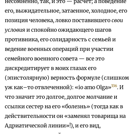
несомненно, так, и это — расчет; а поведение
его, выжидательное, затаенное, холодное, его
позиция человека, ловко поставившего
свои
условия
и спокойно ожидающего шагов
противника, его солидарность с семьей и
ведение военных операций при участии
семейного военного совета — все это
дискредитирует в моих глазах его
(эпистолярную) верность формуле (слишком
336
уж как–то отвлеченной): «io amo Olga»
. И
что значит это долгое, долгое молчание и
ссылки сестер на его «болезнь» (тогда как в
действительности он «заменял товарища на
Адриатической линии»!), и его вид,