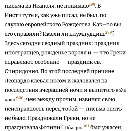
298
письма из Неаполя, не понимаю
. В
Институте я, как уже писал, не был, по
случаю европейского Рождества. Как–то вы
299
его справили? Имели ли плумпуддинг
?
Здесь сегодня сводный праздник: праздник
иностранцев, рожденье короля и — что Греки
справляют особенно — праздник св.
Спиридония. По этой последней причине
Леонардо клевал носом и жаловался на
последствия вчерашней ночи и выпитого πολύ
300
κρασί
; чем между прочим, извинял свою
неисправность перед тобой — письма опять
не было. Праздновали Греки, но не
301
праздновала Фотини?. Πόλεμος
был ужасен,