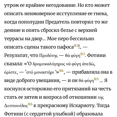
утром ее крайнее негодование. Но кто может
описать неимоверное исступление ее гнева,
когда пополудни Предатель повторил то же
деяние и опять сбросил белье с верхней
террасы на двор… Мое перо бессильно
312
описать сцены такого пафоса
!.. —
313
Результат, что Προδότης — θά φύγη
. Фотини
сказала: «'О δρομοϰαλόγηρος νά φύγη άπεδώ,
314
όρίστε, — ’στό μοναστήρι ’»
, — прибавляла она в
315
виде доброго увещания, — и он θά φύγη
… Я
коснулся осторожно его притязаний на честь
стать ее зятем и вопроса об отношении της
316
Δεσποινίδος
к прекрасному Искариоту. Тогда
Фотини (с сердитой улыбкой) образовала