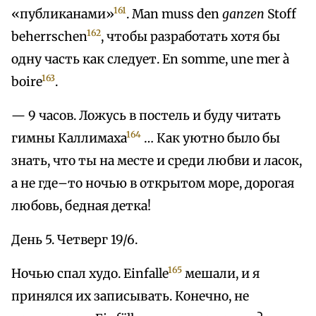
161
«публиканами»
. Man muss den
ganzen
Stoff
162
beherrschen
, чтобы разработать хотя бы
одну часть как следует. Еn somme, une mer à
163
boire
.
— 9 часов. Ложусь в постель и буду читать
164
гимны Каллимаха
… Как уютно было бы
знать, что ты на месте и среди любви и ласок,
а не где–то ночью в открытом море, дорогая
любовь, бедная детка!
День 5. Четверг 19/6.
165
Ночью спал худо. Einfalle
мешали, и я
принялся их записывать. Конечно, не