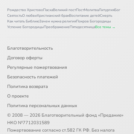
Рождество Христово
Пасха
Великий пост
Пост
Молитва
Литургия
Бог
Святость
О любви
Христианский брак
Воспитание детей
Смерть
Как читать Библию
Зачем нужна религия
Покров Богородицы
Успение Богородицы
Преображение
Пятидесятница
Все темы →
Благотворительность
Договор оферты
Регулярные пожертвования
Безопасность платежей
Политика возврата
О проекте
Политика персональных данных
© 2008 — 2026 Благотворительный фонд «Предание»
НКО №7712031589
Пожертвование согласно ст.582 ГК РФ. Без налога