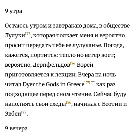
9 утра
Остаюсь утром и завтракаю дома, в обществе
173
Лулуки
, которая толкает меня и вероятно
просит передать тебе ее лулуканье. Погода,
кажется, портится: тепло но ветер воет;
174
вероятно, Дерпфельдов
Борей
приготовляется к лекции. Вчера на ночь
—
175
читал Dyer the Gods in Greece
как раз
подходящее перед сном чтение. Сейчас буду
176
наполнять свои схеды
, начиная с Беотии и
177
Эвбеи
.
9 вечера