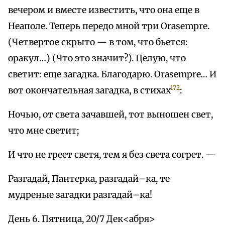
вечером и вместе известить, что она еще в
Неаполе. Теперь передо мной три Orasempre.
(Четвертое скрыто — в том, что бьется:
оракул…) (Что это значит?). Целую, что
светит: еще загадка. Благодарю. Orasempre… И
172
вот окончательная загадка, в стихах
:
Ночью, от света зачавшей, тот выношен свет,
что мне светит;
И что не греет светя, тем я без света согрет. —
Разгадай, Пантерка, разгадай–ка, те
мудреные загадки разгадай–ка!
День 6. Пятница, 20/7 Дек<абря>