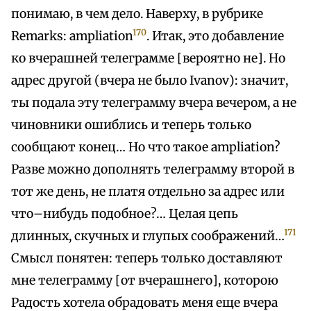
понимаю, в чем дело. Наверху, в рубрике
170
Remarks: ampliation
. Итак, это добавление
ко вчерашней телеграмме [вероятно не]. Но
адрес другой (вчера не было Ivanov): значит,
ты подала эту телеграмму вчера вечером, а не
чиновники ошиблись и теперь только
сообщают конец… Но что такое ampliation?
Разве можно дополнять телеграмму второй в
тот же день, не платя отдельно за адрес или
что–нибудь подобное?… Целая цепь
171
длинных, скучных и глупых соображений…
Смысл понятен: теперь только доставляют
мне телеграмму [от вчерашнего], которою
Радость хотела обрадовать меня еще вчера