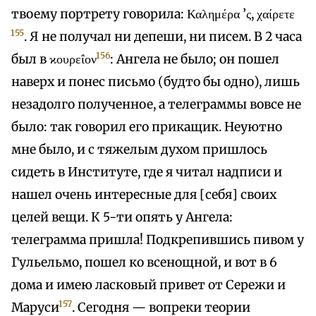
твоему портрету говорила: Καλημέρα ’ς, χαίρετε
155
. Я не получал ни депеши, ни писем. В 2 часа
156
был в ϰουρεΐον
: Ангела не было; он пошел
наверх и понес письмо (будто бы одно), лишь
незадолго полученное, а телеграммы вовсе не
было: так говорил его прикащик. Неуютно
мне было, и с тяжелым духом пришлось
сидеть в Институте, где я читал надписи и
нашел очень интересные для [себя] своих
целей вещи. К 5-ти опять у Ангела:
телеграмма пришла! Подкрепившись пивом у
Гульельмо, пошел ко всенощной, и вот в 6
дома и имею ласковый привет от Сережи и
157
Маруси
. Сегодня — вопреки теории