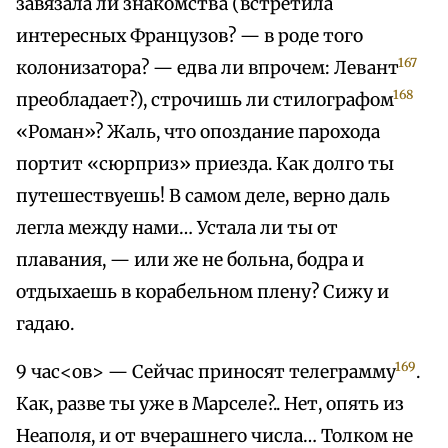
завязала ли знакомства (встретила
интересных Французов? — в роде того
167
колонизатора? — едва ли впрочем: Левант
168
преобладает?), строчишь ли стилографом
«Роман»? Жаль, что опоздание парохода
портит «сюрприз» приезда. Как долго ты
путешествуешь! В самом деле, верно даль
легла между нами… Устала ли ты от
плавания, — или же не больна, бодра и
отдыхаешь в корабельном плену? Сижу и
гадаю.
169
9 час<ов> — Сейчас приносят телеграмму
.
Как, разве ты уже в Марселе?.. Нет, опять из
Неаполя, и от вчерашнего числа… Толком не