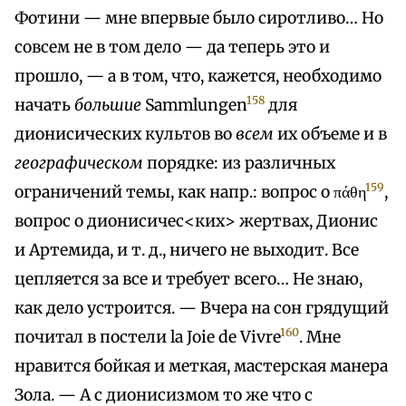
Фотини — мне впервые было сиротливо… Но
совсем не в том дело — да теперь это и
прошло, — а в том, что, кажется, необходимо
158
начать
большие
Sammlungen
для
дионисических культов во
всем
их объеме и в
географическом
порядке: из различных
159
ограничений темы, как напр.: вопрос о πάθη
,
вопрос о дионисичес<ких> жертвах, Дионис
и Артемида, и т. д., ничего не выходит. Все
цепляется за все и требует всего… Не знаю,
как дело устроится. — Вчера на сон грядущий
160
почитал в постели la Joie de Vivre
. Мне
нравится бойкая и меткая, мастерская манера
Зола. — А с дионисизмом то же что с