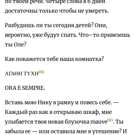
по твоей речи. Четыре слова в 6 дней
достаточны только чтобы не умереть.
Разбудишь ли ты сегодня детей? Они,
вероятно, уже будут спать. Что–то привезешь
ты Оле?
Как покажется тебе наша комнатка?
182
ΑΓΑΘΗ ΤΥΧΗ
ORA E SEMPRE.
Вставь мою Нику в рамку и повесь себе. —
Каждый раз как я открываю шкаф, мне
183
улыбается твоя новая блузочка mauve
. Ты
забыла ее — или оставила мне в утешение? И