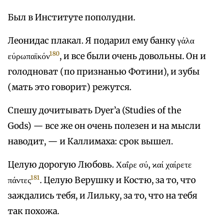
Был в Институте пополудни.
Леонидас плакал. Я подарил ему банку γάλα
180
εύρωπαϊκόν
, и все были очень довольны. Он и
голодноват (по признанью Фотини), и зубы
(мать это говорит) режутся.
Спешу дочитывать Dyer’a (Studies of the
Gods) — все же он очень полезен и на мысли
наводит, — и Каллимаха: срок вышел.
Целую дорогую Любовь. Χαΐρε σύ, ϰαί χαίρετε
181
πάντες
. Целую Верушку и Костю, за то, что
заждались тебя, и Лильку, за то, что на тебя
так похожа.