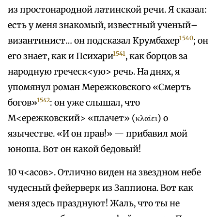
из простонародной латинской речи. Я сказал:
есть у меня знакомый, известный ученый–
1540
византинист… он подсказал Крумбахер
; он
1541
его знает, как и Психари
, как борцов за
народную греческ<ую> речь. На днях, я
упомянул роман Мережковского «Смерть
1542
богов»
: он уже слышал, что
М<ережковский> «плачет» (κλαίει) о
язычестве. «И он прав!» — прибавил мой
юноша. Вот он какой бедовый!
10 ч<асов>. Отлично виден на звездном небе
чудесный фейерверк из Заппиона. Вот как
меня здесь празднуют! Жаль, что ты не