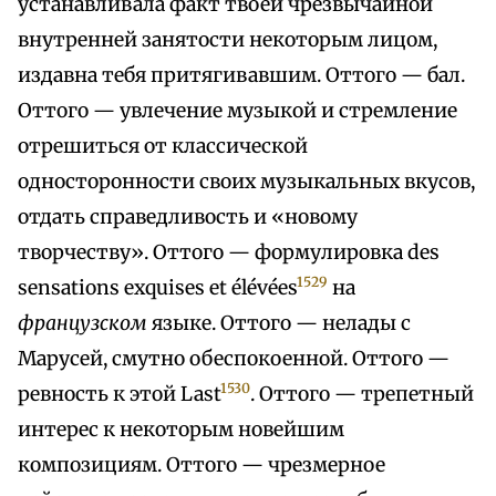
устанавливала факт твоей чрезвычайной
внутренней занятости некоторым лицом,
издавна тебя притягивавшим. Оттого — бал.
Оттого — увлечение музыкой и стремление
отрешиться от классической
односторонности своих музыкальных вкусов,
отдать справедливость и «новому
творчеству». Оттого — формулировка des
1529
sensations exquises et élévées
на
французском
языке. Оттого — нелады с
Марусей, смутно обеспокоенной. Оттого —
1530
ревность к этой Last
. Оттого — трепетный
интерес к некоторым новейшим
композициям. Оттого — чрезмерное