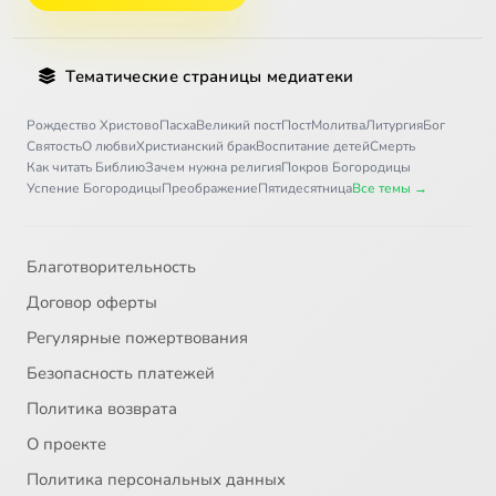
Тематические страницы медиатеки
Рождество Христово
Пасха
Великий пост
Пост
Молитва
Литургия
Бог
Святость
О любви
Христианский брак
Воспитание детей
Смерть
Как читать Библию
Зачем нужна религия
Покров Богородицы
Успение Богородицы
Преображение
Пятидесятница
Все темы →
Благотворительность
Договор оферты
Регулярные пожертвования
Безопасность платежей
Политика возврата
О проекте
Политика персональных данных