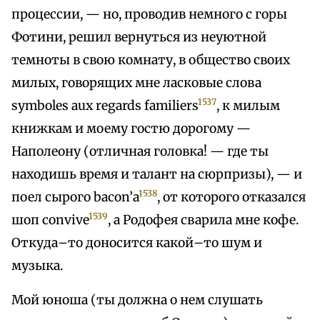
процессии, — но, проводив немного с горы
Фотини, решил вернуться из неуютной
темноты в свою комнату, в общество своих
милых, говорящих мне ласковые слова
1537
symboles aux regards familiers
, к милым
книжкам и моему гостю дорогому —
Наполеону (отличная головка! — где ты
находишь время и талант на сюрпризы), — и
1538
поел сырого bасоn’а
, от которого отказался
1539
шоп convive
, а Родофея сварила мне кофе.
Откуда–то доносится какой–то шум и
музыка.
Мой юноша (ты должна о нем слушать