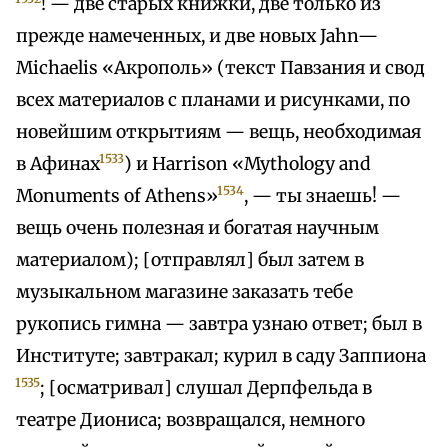
! — две старых книжки, две только из
прежде намеченных, и две новых Jahn—
Michaelis «Акрополь» (текст Павзания и свод
всех материалов с планами и рисунками, по
новейшим открытиям — вещь, необходимая
1533
в Афинах
) и Harrison «Mythology and
1534
Monuments of Athens»
, — ты знаешь! —
вещь очень полезная и богатая научным
материалом); [отправлял] был затем в
музыкальном магазине заказать тебе
рукопись гимна — завтра узнаю ответ; был в
Институте; завтракал; курил в саду Заппиона
1535
; [осматривал] слушал Дерпфельда в
театре Диониса; возвращался, немного