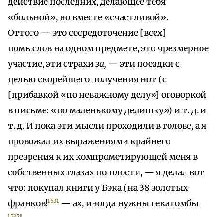
действие последних, делающее тебя
«больной», но вместе «счастливой».
Оттого — это сосредоточение [всех]
помыслов на одном предмете, это чрезмерное
участие, эти страхи
за,
— эти поездки с
целью скорейшего получения нот (с
[прибавкой «по неважному делу»] оговоркой
в письме: «по маленькому делишку») и т. д. и
т. д. И пока эти мысли проходили в голове, а я
провожал их выражениями крайнего
презрения к их компрометирующей меня в
собственных глазах пошлости, — я делал вот
что: покупал книги у Бэка (на 38 золотых
1531
франков!
— ах, иногда нужны гекатомбы
1532