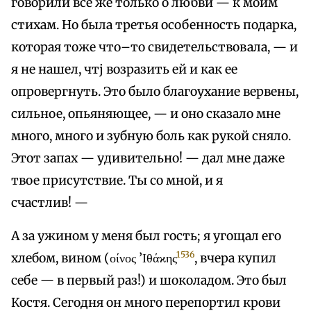
говорили все же только о любви — к моим
стихам. Но была третья особенность подарка,
которая тоже что–то свидетельствовала, — и
я не нашел, чтj возразить ей и как ее
опровергнуть. Это было благоухание вервены,
сильное, опьяняющее, — и оно сказало мне
много, много и зубную боль как рукой сняло.
Этот запах — удивительно! — дал мне даже
твое присутствие. Ты со мной, и я
счастлив! —
А за ужином у меня был гость; я угощал его
1536
хлебом, вином (οίνος ’Ιθάϰης
, вчера купил
себе — в первый раз!) и шоколадом. Это был
Костя. Сегодня он много перепортил крови