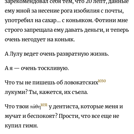
зарекомендовал себя тем, что 20 лепт, данные
ему мной за несение рога изобилия с почты,
употребил на сахар… с коньяком. Фотини мне
строго запрещала ему давать деньги, и теперь
очень негодует на коньяк.
А Лулу ведет очень развратную жизнь.
А я — очень тоскливую.
1030
Что ты не пишешь об ловокатских
лукуми? Ты, кажется, их съела.
1031
Что твои πάθη
у дентиста, которые меня и
мучат и беспокоят? Прости, что все еще не
купил гимн.