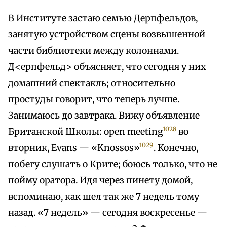
В Институте застаю семью Дерпфельдов,
занятую устройством сцены возвышенной
части библиотеки между колоннами.
Д<ерпфельд> объясняет, что сегодня у них
домашний спектакль; относительно
простуды говорит, что теперь лучше.
Занимаюсь до завтрака. Вижу объявление
1028
Британской Школы: open meeting
во
1029
вторник, Evans — «Knossos»
. Конечно,
побегу слушать о Крите; боюсь только, что не
пойму оратора. Идя через пинету домой,
вспоминаю, как шел так же 7 недель тому
назад. «7 недель» — сегодня воскресенье —