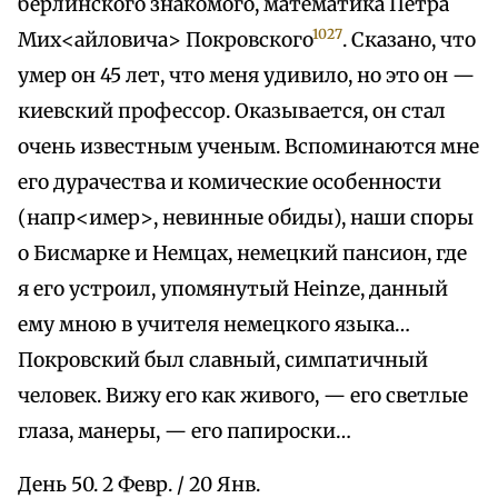
берлинского знакомого, математика Петра
1027
Мих<айловича> Покровского
. Сказано, что
умер он 45 лет, что меня удивило, но это он —
киевский профессор. Оказывается, он стал
очень известным ученым. Вспоминаются мне
его дурачества и комические особенности
(напр<имер>, невинные обиды), наши споры
о Бисмарке и Немцах, немецкий пансион, где
я его устроил, упомянутый Heinze, данный
ему мною в учителя немецкого языка…
Покровский был славный, симпатичный
человек. Вижу его как живого, — его светлые
глаза, манеры, — его папироски…
День 50. 2 Февр. / 20 Янв.