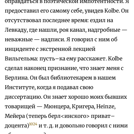
оправдаться в поэтической импотентности. Я
предоставил его самому себе, увидев Kolbe. Он
отсутствовал последнее время: ездил на
Левкаду, где нашли, роя канал, надгробные —
неважные — надписи. Я говорил с ним об
инциденте с экстренной лекцией
Вильгельма: пусть–ка ему расскажет. Kolbe
сделал наконец признание, что знает меня с
Берлина. Он был библиотекарем в нашем
Институте, когда я подавал свою
диссертацию. Он знает хорошо моих бывших
товарищей — Мюнцера, Кригера, Heinze,
Мейера (теперь берл<инского> приват–
1024
доцента)
и т. д. и довольно говорил с ними