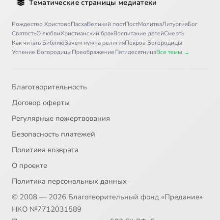
Тематические страницы медиатеки
Рождество Христово
Пасха
Великий пост
Пост
Молитва
Литургия
Бог
Святость
О любви
Христианский брак
Воспитание детей
Смерть
Как читать Библию
Зачем нужна религия
Покров Богородицы
Успение Богородицы
Преображение
Пятидесятница
Все темы →
Благотворительность
Договор оферты
Регулярные пожертвования
Безопасность платежей
Политика возврата
О проекте
Политика персональных данных
© 2008 — 2026 Благотворительный фонд «Предание»
НКО №7712031589