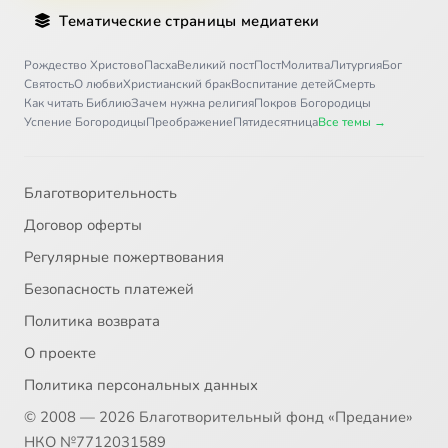
Тематические страницы медиатеки
Рождество Христово
Пасха
Великий пост
Пост
Молитва
Литургия
Бог
Святость
О любви
Христианский брак
Воспитание детей
Смерть
Как читать Библию
Зачем нужна религия
Покров Богородицы
Успение Богородицы
Преображение
Пятидесятница
Все темы →
Благотворительность
Договор оферты
Регулярные пожертвования
Безопасность платежей
Политика возврата
О проекте
Политика персональных данных
© 2008 — 2026 Благотворительный фонд «Предание»
НКО №7712031589