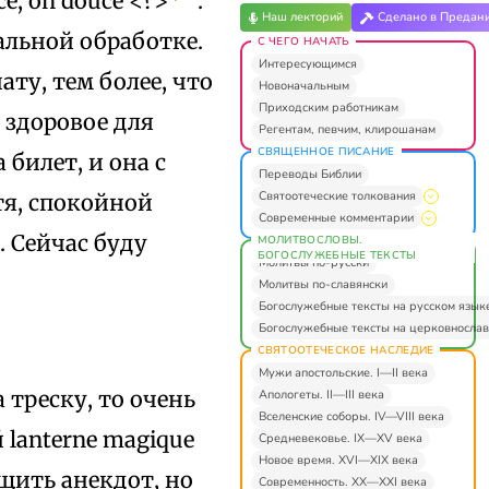
uce, oh douce <?>
.
Наш лекторий
Сделано в Предан
ьальной обработке.
С ЧЕГО НАЧАТЬ
Интересующимся
ату, тем более, что
Новоначальным
Приходским работникам
е здоровое для
Регентам, певчим, клирошанам
СВЯЩЕННОЕ ПИСАНИЕ
билет, и она с
Переводы Библии
Святоотеческие толкования
тя, спокойной
Современные комментарии
. Сейчас буду
МОЛИТВОСЛОВЫ.
БОГОСЛУЖЕБНЫЕ ТЕКСТЫ
Молитвы по-русски
Молитвы по-славянски
Богослужебные тексты на русском язык
Богослужебные тексты на церковнослав
СВЯТООТЕЧЕСКОЕ НАСЛЕДИЕ
Мужи апостольские. I—II века
а треску, то очень
Апологеты. II—III века
Вселенские соборы. IV—VIII века
 lanterne magique
Средневековье. IX—XV века
Новое время. XVI—XIX века
бщить анекдот, но
Современность. XX—XXI века