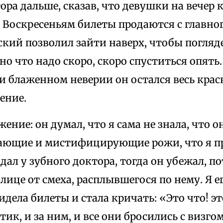
ора дальше, сказав, что девушки на вечер 
о Воскресеньям билеты продаются с главно
кий позволил зайти наверх, чтобы погляде
но что надо скоро, скоро спуститься опять
и блаженном неверии он остался весь кра
ение.
ение: он думал, что я сама не знала, что он
ающие и мистифицирующие рожи, что я п
дал у зубного доктора, тогда он убежал, п
лице от смеха, расплывшегося по нему. Я е
идела билеты и стала кричать: «Это что! эт
ик, и за ним, и все они бросились с визгом 