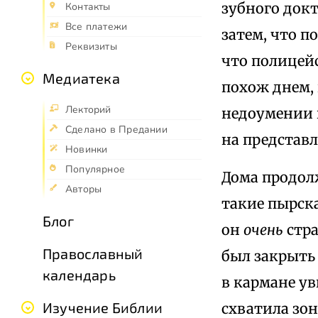
зубного докт
Контакты
Все платежи
затем, что п
Реквизиты
что полицейс
Медиатека
похож днем, 
Лекторий
недоумении 
Сделано в Предании
на представл
Новинки
Популярное
Дома продолж
Авторы
такие пырск
Блог
он
очень
стра
Православный
был закрыть 
календарь
в кармане ув
Изучение Библии
схватила зонт