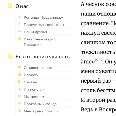
А чеснок сов
О нас
наши отношен
Команда Предание.ру
сравнение. Н
Попечительский совет
пахнул свеж
Наши друзья
Известные люди о
слишком тоск
Предании
тоскливость в
Благотворительность
1982
àme»
. Он 
О нашем фонде
меня охватил
Новости
первый раз —
Отчёты
столь бесст
Им помогли
Мы помним
И второй раз
Программы фонда
Ведь в Воскр
Мне нужна помощь