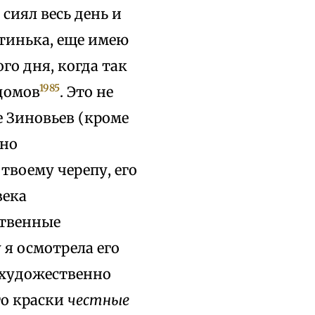
сиял весь день и
отинька, еще имею
го дня, когда так
1985
домов
. Это не
е Зиновьев (кроме
сно
 твоему черепу, его
века
ственные
 я осмотрела его
 художественно
го краски
честные