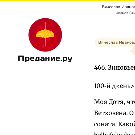
Иванов Вя
Вячеслав Иванов,
Предание.ру
466. Зиновье
100‑й д<ень>
Моя Дотя, чт
Бетховена. 
соната. Како