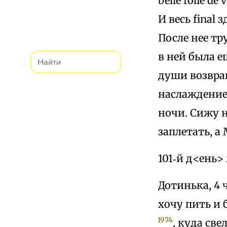
belle folie de
И весь final
После нее т
в ней была е
души возвращ
наслаждением
ночи. Сижу н
заплетать, а
101‑й д<ень>
Дотинька, 4 ч
хочу пить и 
1974
, куда све