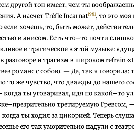
сем другой тон имеет, чем ты воображаешь,
1981
ия. А насчет Trèfle Incarnat
, то это моя
о если хочешь, то, быть может, действитель
естью и анисом. Есть что–то почти слишк
ливое и трагическое в этой музыке: ядущ
 разговоре и трагизм в широком refrain «Di
увез романс с собою. — Да, так я говорила: 
о то же чувство, что дважды до нашего со
 когда ты уговаривал, идя по какой–то ул
ыже–презрительно третируемую Гревсом, — 
, когда ты ходил за цикорией. Теперь слуша
есенье его так уморительно надули с теат