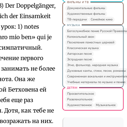
ФИЛЬМЫ И ТВ
3) Der Doppelgänger,
Документальные фильмы
Художественные фильмы
sich der Einsamkeit
ТВ-передачи
Семейное кино
урок: 1) notes
МУЗЫКА
Богослужебное пение Русской Правосл
aro mio ben» qui je
Колокольный звон
Песнопения поместных церквей
 симпатичный.
Классическая музыка
Авторская песня
течение первого
Эстрадная песня
Этно, фольклор, народная музыка
 занимать не более
Духовные канты, стихи, песни, романсы
Современная вокальная и инструментал
нота. Она же
Учебные материалы по музыке и пению
ДЕТЯМ
ой Бетховена ей
Просветительское
ебя еще раз
Развлекательное
Художественное
Музыкальное
. Дотя, как тебе не
 возражать на них.