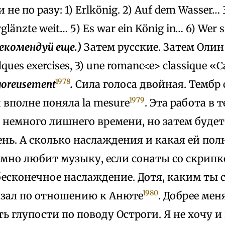
 не по разу: 1) Erlkönig. 2) Auf dem Wasser… 
rglänzte weit… 5) Es war ein König in… 6) Wer 
екомендуй еще.)
Затем русские. Затем Олин 
lques exercises, 3) une romanc<e> classique «C
1978
goreusement
.
Сила голоса двойная. Тембр
1979
 вполне поняла la mesure
. Эта работа в 
 немного лишнего времени, но затем будет
ень. А сколько наслаждения и какая ей пол
мно любит музыку, если сонаты со скрипк
есконечное наслаждение. Дотя, каким ты с
1980
зал по отношению к Анюте
. Добрее меня
ь глупости по поводу Остроги. Я не хочу и