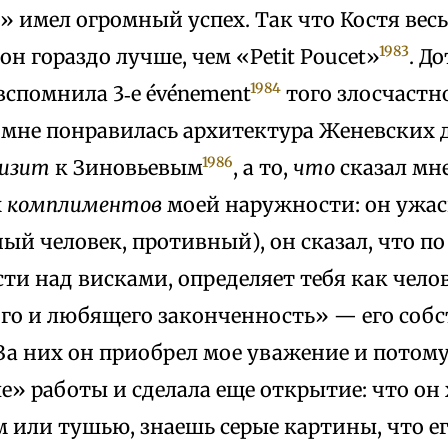
» имел огромный успех. Так что Костя весь 
1983
 он гораздо лучше, чем «Petit Poucet»
. Д
1984
 вспомнила 3‑е événement
того злосчастно
мне понравилась архитектура Женевских 
1986
изит
к Зиновьевым
, а то,
что
сказал мн
х
комплиментов
моей наружности: он ужа
ый человек, противный), он сказал, что по
и над висками, определяет тебя как чело
го и любящего законченность» — его соб
а них он приобрел мое уважение и потому
» работы и сделала еще открытие: что он
м или тушью, знаешь серые картины, что е