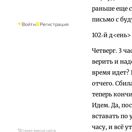
раньше еще с
письмо с бу
Войти
Регистрация
102‑й д<ень>
Четверг. 3 ч
верить и над
время идет? 
отчего. Сбил
теперь кончил
Идем. Да, по
вставать по 
часу, и всё у
Старая версия сайта