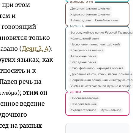
ФИЛЬМЫ И ТВ
 при этом
Документальные фильмы
тем и
Художественные фильмы
ТВ-передачи
Семейное кино
а говорящий
МУЗЫКА
Богослужебное пение Русской Правосл
ановится только
Колокольный звон
Песнопения поместных церквей
азано (
Деян.2, 4
):
Классическая музыка
Авторская песня
ругих языках, как
Эстрадная песня
Этно, фольклор, народная музыка
тносить и к
Духовные канты, стихи, песни, романсы
Современная вокальная и инструментал
Павел речь на
Учебные материалы по музыке и пению
νεύμα); этим он
ДЕТЯМ
Просветительское
венное ведение
Развлекательное
Художественное
Музыкальное
судочного
сед на разных