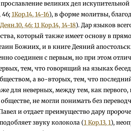
 прославление великих дел искупительно
, 46;
1Кор.14, 14-16
), в форме молитвы, благо
Деян.10, 46; 1
1 Кор.14, 14-18
). Дар языков все
ества, который также имеет основу в пря
аин Божиих, и в книге Деяний апостольски
нно соединен с первым, но при этом отлич
ервых, тем, что говорящий на языках беседу
бществом, а во-вторых, тем, что последни
е для неверных, между тем, как первого, 
обществе, не могли понимать без переводч
 Павел и отдает преимущество дару пророче
подобляет звуку колокола (
1 Кор.13, 1
), нео