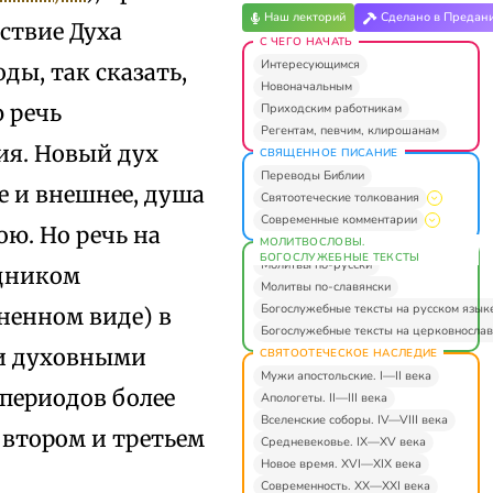
Наш лекторий
Сделано в Предан
ствие Духа
С ЧЕГО НАЧАТЬ
Интересующимся
ды, так сказать,
Новоначальным
 речь
Приходским работникам
Регентам, певчим, клирошанам
ия. Новый дух
СВЯЩЕННОЕ ПИСАНИЕ
Переводы Библии
е и внешнее, душа
Святоотеческие толкования
Современные комментарии
ою. Но речь на
МОЛИТВОСЛОВЫ.
БОГОСЛУЖЕБНЫЕ ТЕКСТЫ
Молитвы по-русски
здником
Молитвы по-славянски
Богослужебные тексты на русском язык
ненном виде) в
Богослужебные тексты на церковнослав
ми духовными
СВЯТООТЕЧЕСКОЕ НАСЛЕДИЕ
Мужи апостольские. I—II века
периодов более
Апологеты. II—III века
Вселенские соборы. IV—VIII века
 втором и третьем
Средневековье. IX—XV века
Новое время. XVI—XIX века
Современность. XX—XXI века