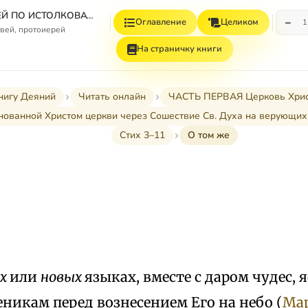
СБОРНИК СТАТЕЙ ПО ИСТОЛКОВАТЕЛЬНОМУ И НАЗИДАТЕЛЬНОМУ ЧТЕНИЮ ДЕЯНИЙ СВЯТЫХ АПОСТОЛОВ
−
Оглавление
Целиком
1
вей, протоиерей
На страничку книги
нигу Деяний
Читать онлайн
ЧАСТЬ ПЕРВАЯ Церковь Христов
снованной Христом церкви через Сошествие Св. Духа на верующих (I-
Стих 3–11
О том же
их
или
новых
языках, вместе с даром чудес,
никам перед вознесением Его на небо (
Мар