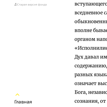
вступающего
Старая версия фонда
вседневное с
обыкновенны
вполне быва
органом нап
«Исполнились
Дух давал и
содержанию, 
разных языка
означает вы
Бога, независ
сознания, о
Главная