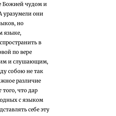
е Божией чудом и
 А уразумели они
зыков, но
м языке,
аспространить в
овой по вере
щим и слушающим,
жду собою не так
важное различие
 того, что дар
родных с языком
дставлять себе эту