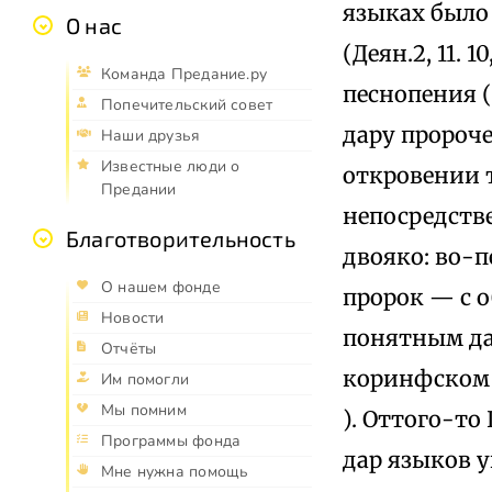
языках было
О нас
(Деян.2, 11. 10
Команда Предание.ру
песнопения (
Попечительский совет
дару пророч
Наши друзья
Известные люди о
откровении т
Предании
непосредстве
Благотворительность
двояко: во-п
О нашем фонде
пророк — с о
Новости
понятным даж
Отчёты
коринфском 
Им помогли
Мы помним
). Оттого-то
Программы фонда
дар языков у
Мне нужна помощь