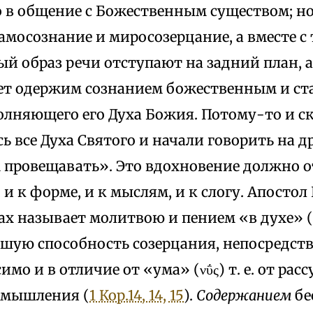
 в общение с Божественным существом; но
амосознание и миросозерцание, а вместе с 
й образ речи отступают на задний план, 
ет одержим сознанием божественным и ст
олняющего его Духа Божия. Потому-то и ск
 все Духа Святого и начали говорить на д
м провещавать». Это вдохновение должно о
и к форме, и к мыслям, и к слогу. Апостол 
х называет молитвою и пением «в духе» (π
сшую способность созерцания, непосредст
имо и в отличие от «ума» (νΰς) т. е. от рас
т мышления (
1 Кор.14, 14, 15
).
Содержанием
бе