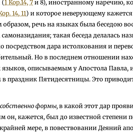
 (
1 Кор.14, 7
и 8), иностранному наречию, к
Кор. 14, 11
) и которое неверующему кажетс
им образом, речь на языках была беседою 
 самоназидания; такая беседа делалась на
о посредством дара истолкования и перев
ительный. Но в последнем отношении нах
 языков, описываемым у Апостола Павла, и
в праздник Пятидесятницы. Это приводит
собственно формы,
в какой этот дар прояви
м он, кажется, был до известной степени п
 крайней мере, в повествовании Деяний ап