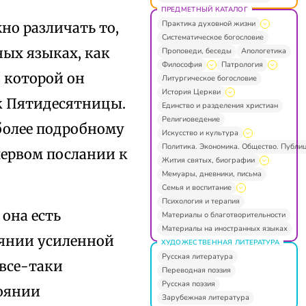
ПРЕДМЕТНЫЙ КАТАЛОГ
Практика духовной жизни
но различать то,
Систематическое богословие
ных языках, как
Проповеди, беседы
Апологетика
Философия
Патрология
в которой он
Литургическое богословие
История Церкви
к Пятидесятницы.
Единство и разделения христиан
Религиоведение
более подробному
Искусство и культура
Политика. Экономика. Общество. Публи
первом послании к
Жития святых, биографии
Мемуары, дневники, письма
Семья и воспитание
Психология и терапия
 она есть
Материалы о благотворительности
Материалы на иностранных языках
оянии усиленной
ХУДОЖЕСТВЕННАЯ ЛИТЕРАТУРА
Русская литература
 все-таки
Переводная поэзия
Русская поэзия
тоянии
Зарубежная литература