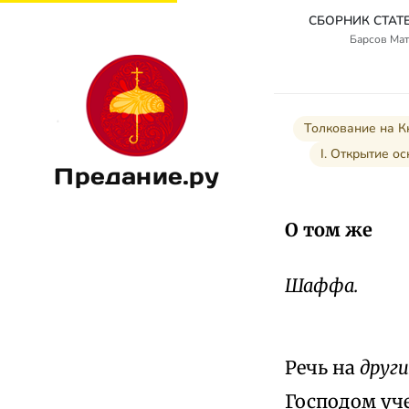
Барсов Мат
Толкование на К
I. Открытие о
Предание.ру
О том же
Шаффа.
Речь на
друг
Господом уче