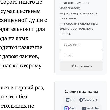
оторого никто не
— анонсы лучших
материалов;
я сумасшествием
— разговор о жизни по
Евангелию;
восхищенной души с
— новости подопечных
зидательною и для
Благотворительного
фонда.
ода на язык
одится различие
 даром языков,
 нас ко второму
Подписаться
лся в первый раз,
Следите за нами
онятен без
VK
Telegram
остольских не
Макс
YouTube