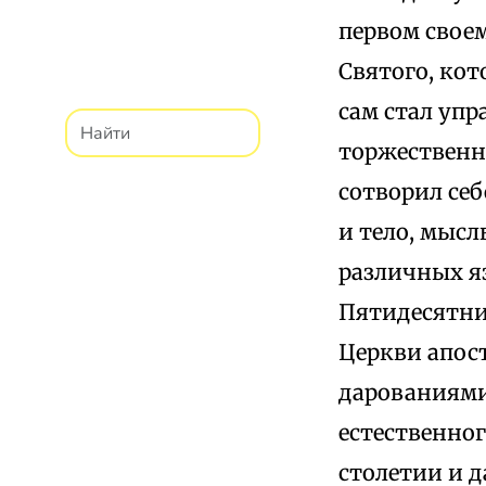
первом своем
Святого, кот
сам стал упр
торжественн
сотворил себ
и тело, мысл
различных я
Пятидесятниц
Церкви апос
дарованиями
естественног
столетии и 