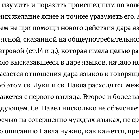
о изумить и поразить происшедшим по вол
них желание яснее и точнее уразуметь его.
 тем не при помощи нового действия дара я
 ясной, сказанной на общеупотребительно
тровой (ст.14 и д.), которая имела целью р
лою высказавшееся в даре языков, начало н
касается отношения дара языков к говоря
об этом св. Луки и св. Павла расходятся ме
кажется с первого взгляда. Второе и более 
едующем. Св. Павел нисколько не объясняет
речью на совершенно чуждых языках, не с
 описанию Павла нужно, как кажется, пре