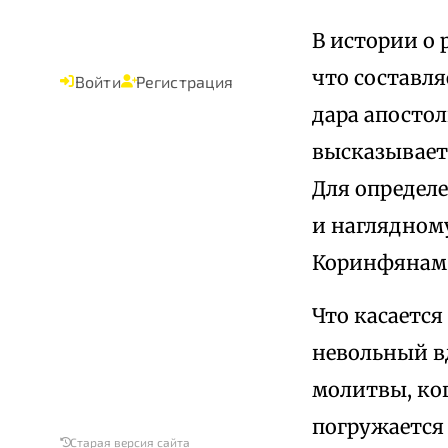
В истории о 
что составл
Войти
Регистрация
дара апосто
высказывает
Для определ
и наглядном
Коринфянам
Что касается
невольный в
молитвы, ког
погружается 
Старая версия сайта