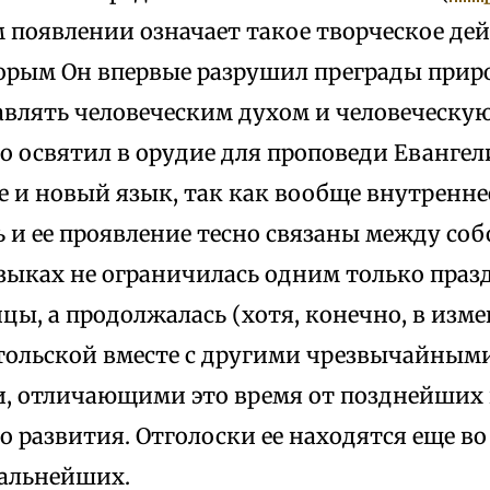
 появлении означает такое творческое дей
орым Он впервые разрушил преграды приро
авлять человеческим духом и человеческую
о освятил в орудие для проповеди Евангел
е и новый язык, так как вообще внутренне
ь и ее проявление тесно связаны между соб
зыках не ограничилась одним только пра
ы, а продолжалась (хотя, конечно, в изме
тольской вместе с другими чрезвычайны
, отличающими это время от позднейших 
о развития. Отголоски ее находятся еще во
дальнейших.