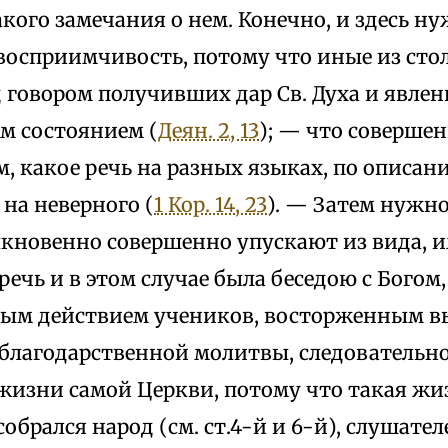
кого замечания о нем. Конечно, и здесь н
восприимчивость, потому что иные из сто
 говором получивших дар Св. Духа и явлен
м состоянием (
Деян. 2, 13
); — что совершен
, какое речь на разных языках, по описан
на неверного (
1 Кор. 14, 23
). — Затем нужн
быкновенно совершенно упускают из вида, 
ечь и в этом случае была беседою с Богом,
ым действием учеников, восторженным в
 благодарственной молитвы, следовательно
жизни самой Церкви, потому что такая жи
собрался народ (см. ст.4-й и 6-й), слушател