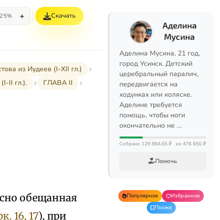
+
Скачать
25%
Аделина
Мусина
Аделина Мусина, 21 год,
город Усинск. Детский
а из Иудеев (I-XII гл.)
церебральный паралич,
II гл.).
ГЛАВА II
передвигается на
ходунках или коляске.
Аделине требуется
помощь, чтобы ноги
окончательно не …
Собрано 129 884,65 ₽
из 476 650 ₽
Помочь
 ясно обещанная
Популярное
Избранное
Позже
к. 16, 17
), при