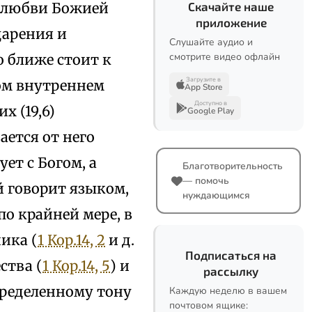
й любви Божией
Скачайте наше
приложение
дарения и
Слушайте аудио и
смотрите видео офлайн
го ближе стоит к
Загрузите в
мом внутреннем
App Store
Доступно в
х (19,6)
Google Play
ается от него
ет с Богом, а
Благотворительность
— помочь
й говорит языком,
нуждающимся
по крайней мере, в
ика (
1 Кор.14, 2
и д.
Подписаться на
ства (
1 Кор.14, 5
) и
рассылку
пределенному тону
Каждую неделю в вашем
почтовом ящике: