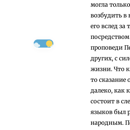
могла тольк
возбудить в 
его вслед за
посредством
проповеди Пе
других, с си
жизни. Что 
то сказание 
далеко, как 
состоит в сл
языков был 
народным. По