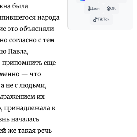
ужна была
Дзен
OK
лпившегося народа
TikTok
ие это объясняли
но согласно с тем
ию Павла,
о припомнить еще
именно — что
 а не с людьми,
ыражением их
, принадлежала к
знь началась
ей же такая речь