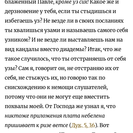
блаженный Павле,
кроме уз сих!
Какое же и
дерзновение у тебя, если ты стыдишься и
избегаешь уз? Не везде ли в своих посланиях
ты хвалишься узами и называешь самого себя
узником? И не везде ли выставляешь нам на
вид кандалы вместо диадемы? Итак, что же
такое случилось, что ты отстраняешь от себя
узы? Сам я, говорит он, не отстраняю их от
себя, не стыжусь их, но говорю так по
снисхождению к немощи слушателей,
потому что они не могут еще вместить
похвалы моей. От Господа же узнал я, что
никтоже приложения плата небелена
пришивает к ризе ветсе
(
Лук. 5, 36
). Вот