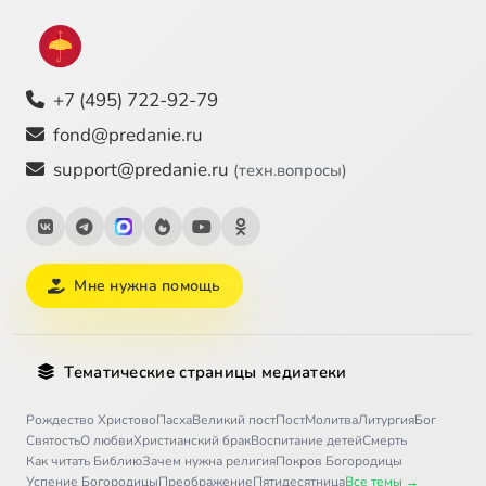
+7 (495) 722-92-79
fond@predanie.ru
support@predanie.ru
(техн.вопросы)
Мне нужна помощь
Тематические страницы медиатеки
Рождество Христово
Пасха
Великий пост
Пост
Молитва
Литургия
Бог
Святость
О любви
Христианский брак
Воспитание детей
Смерть
Как читать Библию
Зачем нужна религия
Покров Богородицы
Успение Богородицы
Преображение
Пятидесятница
Все темы →