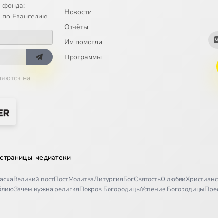
 фонда;
Новости
 по Евангелию.
Отчёты
Им помогли
Программы
ляются на
 страницы медиатеки
асха
Великий пост
Пост
Молитва
Литургия
Бог
Святость
О любви
Христианс
иблию
Зачем нужна религия
Покров Богородицы
Успение Богородицы
Пре