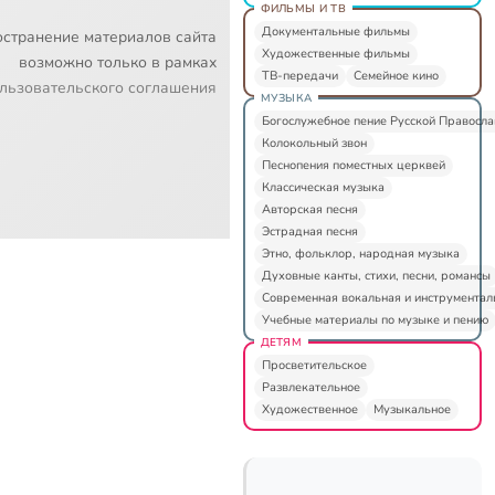
ФИЛЬМЫ И ТВ
Документальные фильмы
остранение материалов сайта
Художественные фильмы
возможно только в рамках
ТВ-передачи
Семейное кино
льзовательского соглашения
МУЗЫКА
Богослужебное пение Русской Правосл
Колокольный звон
Песнопения поместных церквей
Классическая музыка
Авторская песня
Эстрадная песня
Этно, фольклор, народная музыка
Духовные канты, стихи, песни, романсы
Современная вокальная и инструментал
Учебные материалы по музыке и пению
ДЕТЯМ
Просветительское
Развлекательное
Художественное
Музыкальное