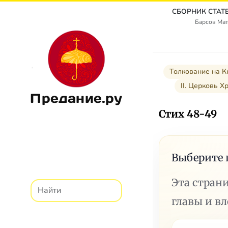
Барсов Мат
Толкование на К
II. Церковь Хр
Предание.ру
Стих 48-49
Выберите 
Эта стран
главы и в