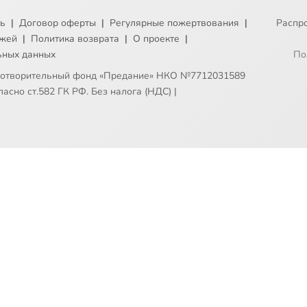
ть
|
Договор оферты
|
Регулярные пожертвования
|
Распр
ежей
|
Политика возврата
|
О проекте
|
ьных данных
По
готворительный фонд «Предание» НКО №7712031589
асно ст.582 ГК РФ. Без налога (НДС)
|