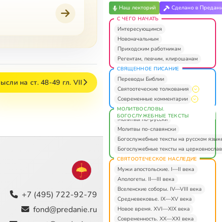
Наш лекторий
Сделано в Предан
С ЧЕГО НАЧАТЬ
Интересующимся
Новоначальным
Приходским работникам
Регентам, певчим, клирошанам
СВЯЩЕННОЕ ПИСАНИЕ
Переводы Библии
ысли на ст. 48-49 гл. VII
Святоотеческие толкования
Современные комментарии
МОЛИТВОСЛОВЫ.
БОГОСЛУЖЕБНЫЕ ТЕКСТЫ
Молитвы по-русски
Молитвы по-славянски
Богослужебные тексты на русском язык
Богослужебные тексты на церковнослав
СВЯТООТЕЧЕСКОЕ НАСЛЕДИЕ
Мужи апостольские. I—II века
Апологеты. II—III века
Вселенские соборы. IV—VIII века
+7 (495) 722-92-79
Средневековье. IX—XV века
fond@predanie.ru
Новое время. XVI—XIX века
Современность. XX—XXI века