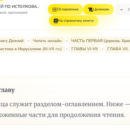
СБОРНИК СТАТЕЙ ПО ИСТОЛКОВАТЕЛЬНОМУ И НАЗИДАТЕЛЬНОМУ ЧТЕНИЮ ДЕЯНИЙ СВЯТЫХ АПОСТОЛОВ
−
Оглавление
Целиком
1
вей, протоиерей
На страничку книги
нигу Деяний
Читать онлайн
ЧАСТЬ ПЕРВАЯ Церковь Христов
истова в Иерусалиме (III-VII гл.)
ГЛАВЫ VI-VII
ГЛАВА VII, 
главу
ица служит разделом-оглавлением. Ниже 
ложенные части для продолжения чтения.