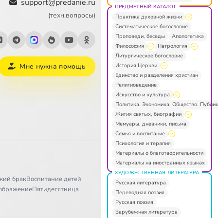
support@predanie.ru
ПРЕДМЕТНЫЙ КАТАЛОГ
(техн.вопросы)
Практика духовной жизни
Систематическое богословие
Проповеди, беседы
Апологетика
Философия
Патрология
Литургическое богословие
История Церкви
Мне нужна помощь
Единство и разделения христиан
Религиоведение
Искусство и культура
Политика. Экономика. Общество. Публи
Жития святых, биографии
Мемуары, дневники, письма
Семья и воспитание
Психология и терапия
Материалы о благотворительности
Материалы на иностранных языках
ХУДОЖЕСТВЕННАЯ ЛИТЕРАТУРА
кий брак
Воспитание детей
Русская литература
ображение
Пятидесятница
Переводная поэзия
Русская поэзия
Зарубежная литература