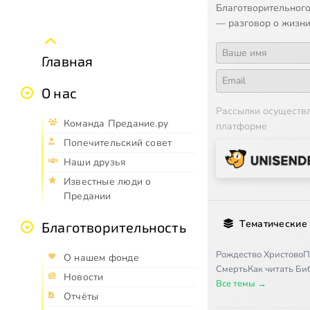
Благотворительного
— разговор о жизни
Главная
О нас
Рассылки осуществ
Команда Предание.ру
платформе
Попечительский совет
Наши друзья
Известные люди о
Предании
Тематические
Благотворительность
Рождество Христово
П
О нашем фонде
Смерть
Как читать Б
Новости
Все темы →
Отчёты