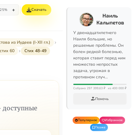
+
Скачать
25%
Наиль
Калыпетов
У двенадцатилетнего
Наиля большие, но
а из Иудеев (I-XII гл.)
решаемые проблемы. Он
стих 60
Стих 48-49
болен редкой болезнью,
которая ставит перед ним
множество непростых
задача, угрожая в
противном случ…
Собрано 297 399,63 ₽
из 400 000 ₽
Помочь
— доступные
Популярное
Избранное
Позже