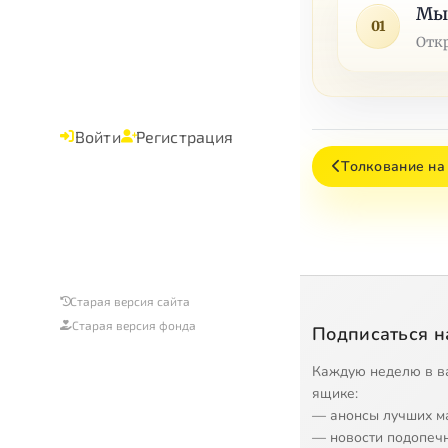
Мыс
01
Отк
Войти
Регистрация
Толкование на с
Старая версия сайта
Старая версия фонда
Подписаться н
Каждую неделю в в
ящике:
— анонсы лучших м
— новости подопеч