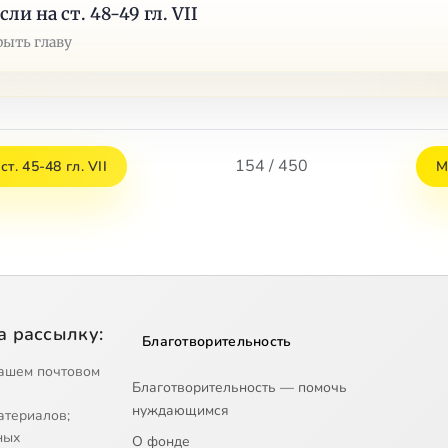
ли на ст. 48-49 гл. VII
рыть главу
154 / 450
т. 45-48 гл. VII
М
а рассылку:
Благотворительность
ашем почтовом
Благотворительность — помочь
нуждающимся
атериалов;
ных
О фонде