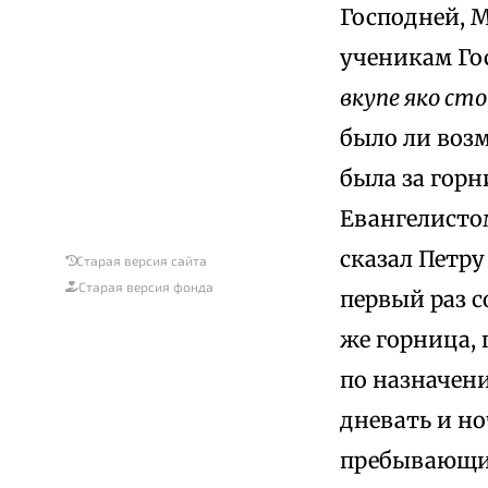
Господней, 
ученикам Го
вкупе яко ст
было ли воз
была за гор
Евангелисто
сказал Петру
Старая версия сайта
Старая версия фонда
первый раз с
же горница, 
по назначени
дневать и но
пребывающи