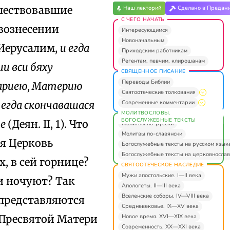
дшествовавшие
Наш лекторий
Сделано в Предан
С ЧЕГО НАЧАТЬ
 вознесении
Интересующимся
Новоначальным
 Иерусалим,
и егда
Приходским работникам
Регентам, певчим, клирошанам
ии вси бяху
СВЯЩЕННОЕ ПИСАНИЕ
Переводы Библии
Мариею, Материю
Святоотеческие толкования
Современные комментарии
 егда скончавашася
МОЛИТВОСЛОВЫ.
БОГОСЛУЖЕБНЫЕ ТЕКСТЫ
пе
(Деян. II, 1). Что
Молитвы по-русски
Молитвы по-славянски
ая Церковь
Богослужебные тексты на русском язык
Богослужебные тексты на церковнослав
, в сей горнице?
СВЯТООТЕЧЕСКОЕ НАСЛЕДИЕ
Мужи апостольские. I—II века
и ночуют? Так
Апологеты. II—III века
Вселенские соборы. IV—VIII века
 представляются
Средневековье. IX—XV века
Новое время. XVI—XIX века
 Пресвятой Матери
Современность. XX—XXI века