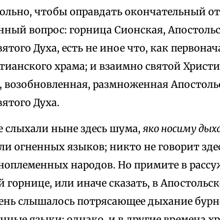
вольно, чтобы оправдать окончательный от
нный вопрос: горница Сионская, Апостольс
ятого Духа, есть не иное что, как первона
тианского храма; и взаимно святой Христ
, возобновленная, размноженная Апостоль
ятого Духа.
е слыхали ныне здесь шума,
яко носиму дых
идали огненных языков; никто не говорит зд
ноплеменных народов. Но примите в рассуж
 горнице, или иначе сказать, в Апостольс
ень слышалось потрясающее дыхание бурн
нные языки; однако, и в другие времена хр