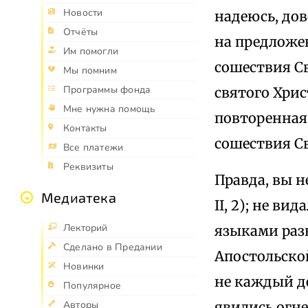
Новости
надеюсь, до
Отчёты
на предложе
Им помогли
сошествия Св
Мы помним
Программы фонда
святого Хрис
Мне нужна помощь
повторенная
Контакты
сошествия Св
Все платежи
Реквизиты
Правда, вы н
Медиатека
II, 2); не в
Лекторий
языками раз
Сделано в Предании
Апостольской
Новинки
не каждый д
Популярное
явились огне
Авторы