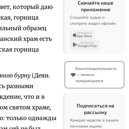
Скачайте наше
вет, который даю
приложение
кая, горница
Слушайте аудио и
смотрите видео офлайн
чальный образец
Загрузите в
App Store
ианский храм есть
Доступно в
Google Play
ская горница
Благотворительность
анию бурну
(Деян.
— помочь
нуждающимся
есь разными
дение, что и в
Подписаться на
ком святом храме,
рассылку
о: только однажды
Каждую неделю в вашем
почтовом ящике:
ам сей не был