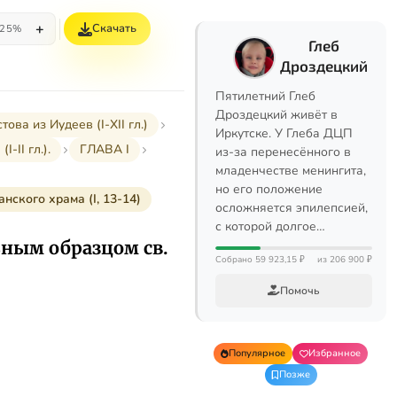
+
Скачать
25%
Глеб
Дроздецкий
Пятилетний Глеб
Дроздецкий живёт в
а из Иудеев (I-XII гл.)
Иркутске. У Глеба ДЦП
-II гл.).
ГЛАВА I
из-за перенесённого в
младенчестве менингита,
но его положение
нского храма (I, 13-14)
осложняется эпилепсией,
с которой долгое…
ьным образцом св.
Собрано 59 923,15 ₽
из 206 900 ₽
Помочь
Популярное
Избранное
Позже