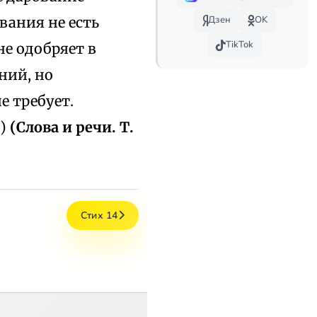
вания не есть
Дзен
OK
TikTok
не одобряет в
ний, но
е требует.
9)
(Слова и речи. Т.
Стих 14