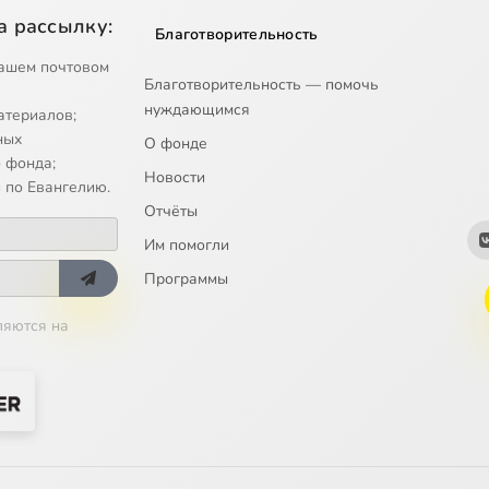
а рассылку:
Благотворительность
ашем почтовом
Благотворительность — помочь
нуждающимся
атериалов;
ных
О фонде
 фонда;
Новости
 по Евангелию.
Отчёты
Им помогли
Программы
ляются на