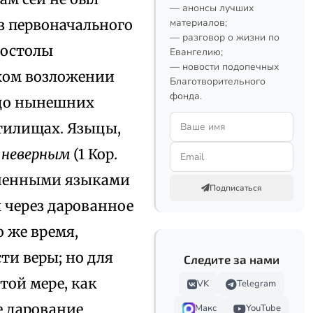
— анонсы лучших
з первоначального
материалов;
— разговор о жизни по
постолы
Евангелию;
— новости подопечных
ихом возложении
Благотворительного
фонда.
 до нынешних
тилищах. Языцы,
о неверным
(1 Кор.
зученными языками
Подписаться
ы через дарованное
о же время,
ти веры; но для
Следите за нами
той мере, как
VK
Telegram
е дарование
Макс
YouTube