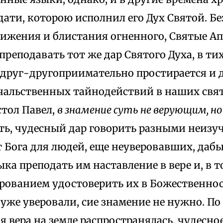
ати, которою исполнил его Дух Святой. Бе
вижения и блистания огненного, Святые А
реподавать тот же дар Святого Духа, в т
е друг-другоприимательно простирается и
альственных тайнодействий в наших свя
стол Павел,
в знамение суть не верующим, н
 есть, чудесный дар говорить разными неи
 Бога для людей, еще неуверовавших, даб
ыка преподать им наставление в вере и, в т
рованием удостоверить их в Божественнос
 уже уверовали, сие знамение не нужно. По 
 вера на земле распространялась, чудесно