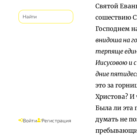
Святой Еванг
сошествию Св
Господнем на
внидоша на г
терпяще един
Иисусовою и 
дние пятидес
это за горни
Христова? И 
Была ли эта
думать не п
Войти
Регистрация
пребывающим