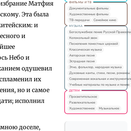
 избрание Матфия
ФИЛЬМЫ И ТВ
Документальные фильмы
скому. Эта была
Художественные фильмы
ТВ-передачи
Семейное кино
житейским: и
МУЗЫКА
Богослужебное пение Русской Правосл
есного и
Колокольный звон
Песнопения поместных церквей
айшее
Классическая музыка
Авторская песня
сь Небо и
Эстрадная песня
ыханием одушевил
Этно, фольклор, народная музыка
Духовные канты, стихи, песни, романсы
оспламенил их
Современная вокальная и инструментал
Учебные материалы по музыке и пению
ения, но и самое
ДЕТЯМ
Просветительское
дати; исполнил
Развлекательное
Художественное
Музыкальное
 мною доселе,