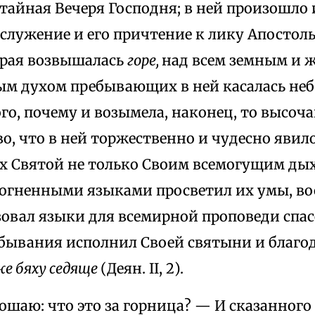
 тайная Вечеря Господня; в ней произошло
служение и его причтение к лику Апостоль
рая возвышалась
горе,
над всем земным и 
ым духом пребывающих в ней касалась неб
го, почему и возымела, наконец, то высоч
, что в ней торжественно и чудесно явило
ух Святой не только Своим всемогущим д
 огненными языками просветил их умы, в
зовал языки для всемирной проповеди спас
ебывания исполнил Своей святыни и благо
же бяху седяще
(Деян. II, 2).
ошаю: что это за горница? — И сказанного