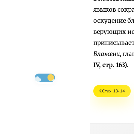
языков сокра
оскудение бл
верующих ис
приписывает 
Блажени,
гла
IV, стр. 163).
Стих 13-14