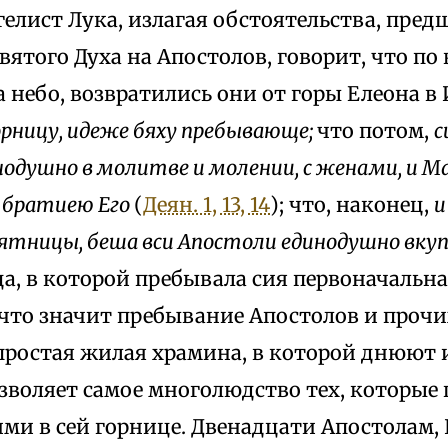
елист Лука, излагая обстоятельства, пре
ятого Духа на Апостолов, говорит, что по
 небо, возвратились они от горы Елеона в
орницу, идеже бяху пребывающе;
что потом,
с
одушно в молитве и молении, с женами, и 
с братиею Его
(
Деян. 1, 13, 14
); что, наконец,
и
ятницы, беша вси Апостоли единодушно вку
ца, в которой пребывала сия первоначальн
что значит пребывание Апостолов и прочих
 простая жилая храмина, в которой днюют 
озволяет самое многолюдство тех, которые
и в сей горнице. Двенадцати Апостолам,