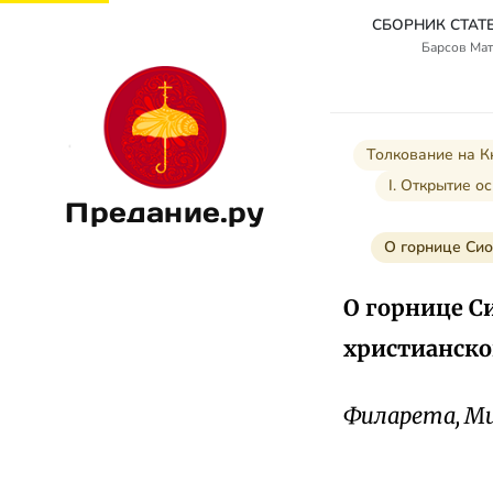
Барсов Мат
Толкование на К
I. Открытие о
Предание.ру
О горнице Сио
О горнице С
христианског
Филарета, Ми