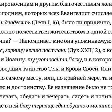
Мироносицам и другим благочестивым жен
сподним, которых всех Евангелист счисляе
о и двадесять
(Деян.I, 16), было ли прилично
можно поместиться жительством в одной го
ница? — Напоминает мне она упоминаемую
м,
горницу велию постлану
(Лук.XXII,12), о 
 и Иоанну:
ту уготовайта Пасху,
и в которо
овершил таинство Тела и Крови Своей. Или 
по самому месту, или, по крайней мере, та
ю и достоинству. Ее назначение было не то
чевать, обедать и вечерять, сидеть и почива
е в ней
бяху терпяще единодушно в молитве