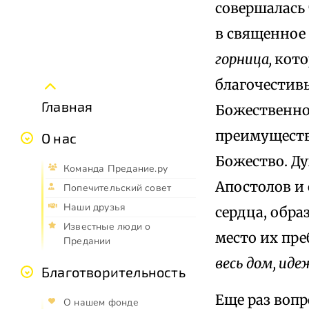
совершалась
в священное 
горница,
кото
благочестив
Главная
Божественно
преимущество
О нас
Божество. Д
Команда Предание.ру
Апостолов и
Попечительский совет
Наши друзья
сердца, обра
Известные люди о
место их пр
Предании
весь дом, иде
Благотворительность
Еще раз вопр
О нашем фонде