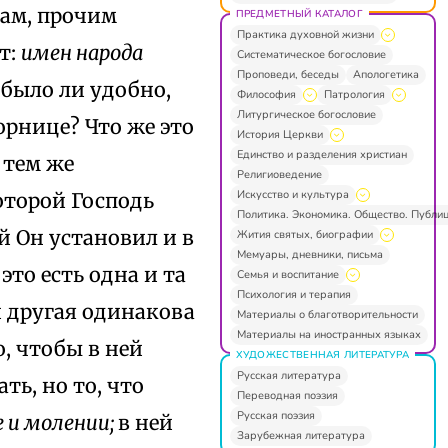
ам, прочим
ПРЕДМЕТНЫЙ КАТАЛОГ
Практика духовной жизни
т:
имен народа
Систематическое богословие
Проповеди, беседы
Апологетика
, было ли удобно,
Философия
Патрология
Литургическое богословие
рнице? Что же это
История Церкви
Единство и разделения христиан
 тем же
Религиоведение
Искусство и культура
которой Господь
Политика. Экономика. Общество. Публи
й Он установил и в
Жития святых, биографии
Мемуары, дневники, письма
это есть одна и та
Семья и воспитание
Психология и терапия
 и другая одинакова
Материалы о благотворительности
Материалы на иностранных языках
, чтобы в ней
ХУДОЖЕСТВЕННАЯ ЛИТЕРАТУРА
Русская литература
ть, но то, что
Переводная поэзия
Русская поэзия
 и молении;
в ней
Зарубежная литература