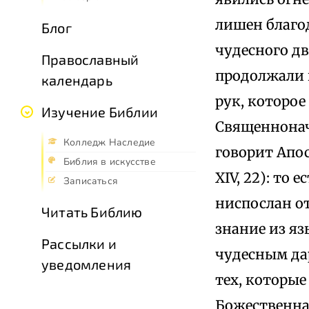
лишен благод
Блог
чудесного д
Православный
продолжали п
календарь
рук, которо
Изучение Библии
Священнонач
Колледж Наследие
говорит Апо
Библия в искусстве
XIV, 22): то
Записаться
ниспослан от
Читать Библию
знание из яз
Рассылки и
чудесным да
уведомления
тех, которые
Божественная