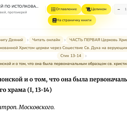
СБОРНИК СТАТЕЙ ПО ИСТОЛКОВАТЕЛЬНОМУ И НАЗИДАТЕЛЬНОМУ ЧТЕНИЮ ДЕЯНИЙ СВЯТЫХ АПОСТОЛОВ
−
Оглавление
Целиком
1
вей, протоиерей
На страничку книги
нигу Деяний
Читать онлайн
ЧАСТЬ ПЕРВАЯ Церковь Христов
снованной Христом церкви через Сошествие Св. Духа на верующих (I
Стих 13-14
нской и о том, что она была первоначальным образцом св. христиа
ионской и о том, что она была первоначал
о храма (I, 13-14)
троп. Московского.