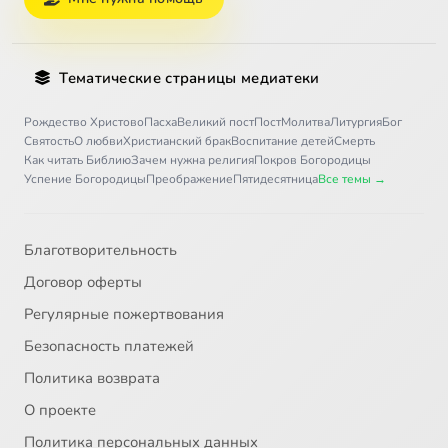
Тематические страницы медиатеки
Рождество Христово
Пасха
Великий пост
Пост
Молитва
Литургия
Бог
Святость
О любви
Христианский брак
Воспитание детей
Смерть
Как читать Библию
Зачем нужна религия
Покров Богородицы
Успение Богородицы
Преображение
Пятидесятница
Все темы →
Благотворительность
Договор оферты
Регулярные пожертвования
Безопасность платежей
Политика возврата
О проекте
Политика персональных данных